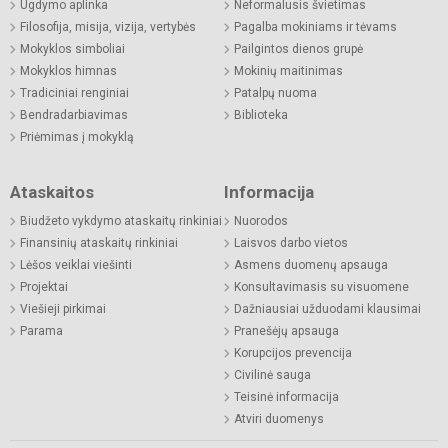
Ugdymo aplinka
Neformalusis švietimas
Filosofija, misija, vizija, vertybės
Pagalba mokiniams ir tėvams
Mokyklos simboliai
Pailgintos dienos grupė
Mokyklos himnas
Mokinių maitinimas
Tradiciniai renginiai
Patalpų nuoma
Bendradarbiavimas
Biblioteka
Priėmimas į mokyklą
Ataskaitos
Informacija
Biudžeto vykdymo ataskaitų rinkiniai
Nuorodos
Finansinių ataskaitų rinkiniai
Laisvos darbo vietos
Lėšos veiklai viešinti
Asmens duomenų apsauga
Projektai
Konsultavimasis su visuomene
Viešieji pirkimai
Dažniausiai užduodami klausimai
Parama
Pranešėjų apsauga
Korupcijos prevencija
Civilinė sauga
Teisinė informacija
Atviri duomenys