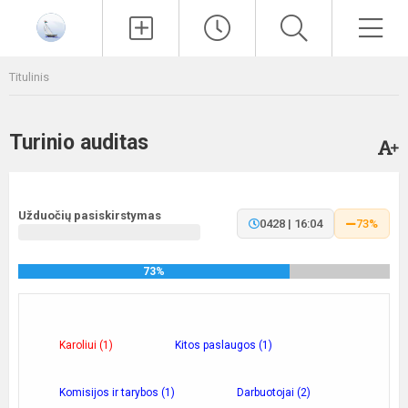
Paieška
Men
Titulinis
Turinio auditas
Užduočių pasiskirstymas
0428 | 16:04
73%
73%
Karoliui (1)
Kitos paslaugos (1)
Komisijos ir tarybos (1)
Darbuotojai (2)