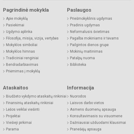
Pagrindinė mokykla
Paslaugos
Apie mokyklą
Priešmokyklinis ugdymas
Pasiekimai
Pradinis ugdymas
Ugdymo aplinka
Neformalusis švietimas
Filosofija, misija, vizija, vertybės
Pagalba mokiniams ir tėvams
Mokyklos simboliai
Pailgintos dienos grupė
Mokyklos himnas
Mokinių maitinimas
Tradiciniai renginiai
Patalpų nuoma
Bendradarbiavimas
Biblioteka
Priėmimas į mokyklą
Ataskaitos
Informacija
Biudžeto vykdymo ataskaitų rinkiniai
Nuorodos
Finansinių ataskaitų rinkiniai
Laisvos darbo vietos
Lėšos veiklai viešinti
Asmens duomenų apsauga
Projektai
Konsultavimasis su visuomene
Viešieji pirkimai
Dažniausiai užduodami klausimai
Parama
Pranešėjų apsauga