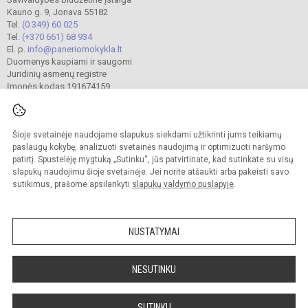
Kauno g. 9, Jonava 55182
Tel.
(0 349) 60 025
Tel.
(+370 661) 68 934
El. p.
info@paneriomokykla.lt
Duomenys kaupiami ir saugomi
Juridinių asmenų registre
Įmonės kodas 191674159
Šioje svetainėje naudojame slapukus siekdami užtikrinti jums teikiamų
© 2023. Jonavos Panerio pradinė mokykla. Visos teisės saugomos.
Kopijuoti turinį be raštiško įstaigos administracijos sutikimo griežtai draudžiama.
paslaugų kokybę, analizuoti svetainės naudojimą ir optimizuoti naršymo
patirtį. Spustelėję mygtuką „Sutinku“, jūs patvirtinate, kad sutinkate su visų
Prieinamumo paraiška
Slapukų valdymas
slapukų naudojimu šioje svetainėje. Jei norite atšaukti arba pakeisti savo
sutikimus, prašome apsilankyti
slapukų valdymo puslapyje
.
Sumanus būdas atnaujinti
mokyklos interneto
svetainę
NUSTATYMAI
NESUTINKU
SUTINKU