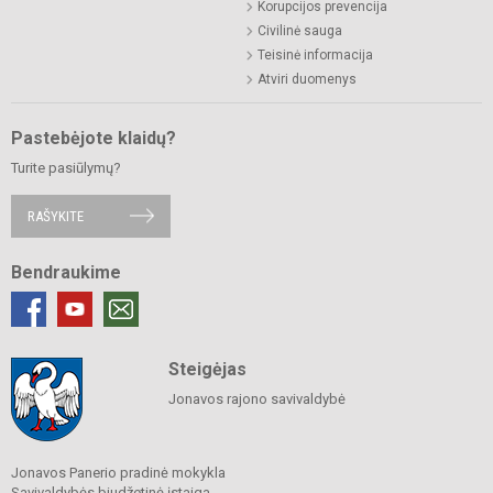
Korupcijos prevencija
Civilinė sauga
Teisinė informacija
Atviri duomenys
Pastebėjote klaidų?
Turite pasiūlymų?
RAŠYKITE
Bendraukime
Steigėjas
Jonavos rajono savivaldybė
Jonavos Panerio pradinė mokykla
Savivaldybės biudžetinė įstaiga