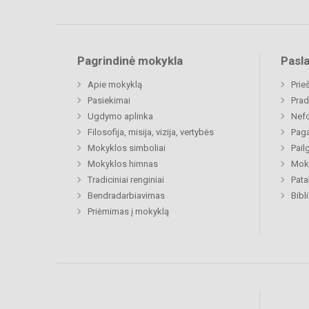
Pagrindinė mokykla
Pasl
Apie mokyklą
Prie
Pasiekimai
Prad
Ugdymo aplinka
Nefo
Filosofija, misija, vizija, vertybės
Paga
Mokyklos simboliai
Pail
Mokyklos himnas
Moki
Tradiciniai renginiai
Pat
Bendradarbiavimas
Bibl
Priėmimas į mokyklą