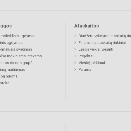
augos
Ataskaitos
šmokyklinis ugdymas
Biudžeto vykdymo ataskaitų rin
inis ugdymas
Finansinių ataskaitų rinkiniai
rmalusis švietimas
Lėšos veiklai viešinti
lba mokiniams ir tėvams
Projektai
gintos dienos grupė
Viešieji pirkimai
nių maitinimas
Parama
alpų nuoma
ioteka