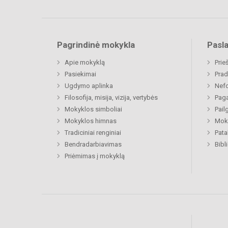
Pagrindinė mokykla
Pasl
Apie mokyklą
Prie
Pasiekimai
Prad
Ugdymo aplinka
Nefo
Filosofija, misija, vizija, vertybės
Paga
Mokyklos simboliai
Pail
Mokyklos himnas
Moki
Tradiciniai renginiai
Pat
Bendradarbiavimas
Bibl
Priėmimas į mokyklą