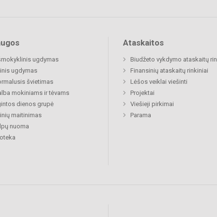
augos
Ataskaitos
šmokyklinis ugdymas
Biudžeto vykdymo ataskaitų rin
inis ugdymas
Finansinių ataskaitų rinkiniai
rmalusis švietimas
Lėšos veiklai viešinti
lba mokiniams ir tėvams
Projektai
gintos dienos grupė
Viešieji pirkimai
nių maitinimas
Parama
alpų nuoma
ioteka