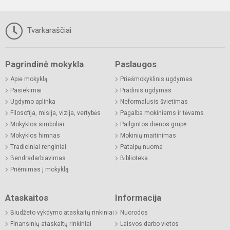
Tvarkaraščiai
Pagrindinė mokykla
Paslaugos
Apie mokyklą
Priešmokyklinis ugdymas
Pasiekimai
Pradinis ugdymas
Ugdymo aplinka
Neformalusis švietimas
Filosofija, misija, vizija, vertybės
Pagalba mokiniams ir tėvams
Mokyklos simboliai
Pailgintos dienos grupė
Mokyklos himnas
Mokinių maitinimas
Tradiciniai renginiai
Patalpų nuoma
Bendradarbiavimas
Biblioteka
Priėmimas į mokyklą
Ataskaitos
Informacija
Biudžeto vykdymo ataskaitų rinkiniai
Nuorodos
Finansinių ataskaitų rinkiniai
Laisvos darbo vietos