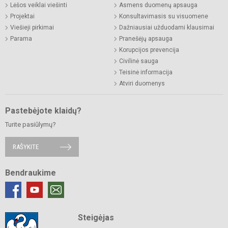
Lėšos veiklai viešinti
Asmens duomenų apsauga
Projektai
Konsultavimasis su visuomene
Viešieji pirkimai
Dažniausiai užduodami klausimai
Parama
Pranešėjų apsauga
Korupcijos prevencija
Civilinė sauga
Teisinė informacija
Atviri duomenys
Pastebėjote klaidų?
Turite pasiūlymų?
RAŠYKITE
Bendraukime
Steigėjas