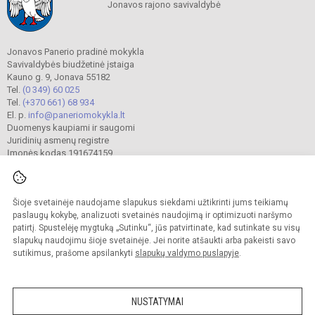
Jonavos rajono savivaldybė
Jonavos Panerio pradinė mokykla
Savivaldybės biudžetinė įstaiga
Kauno g. 9, Jonava 55182
Tel.
(0 349) 60 025
Tel.
(+370 661) 68 934
El. p.
info@paneriomokykla.lt
Duomenys kaupiami ir saugomi
Juridinių asmenų registre
Įmonės kodas 191674159
Šioje svetainėje naudojame slapukus siekdami užtikrinti jums teikiamų
© 2023. Jonavos Panerio pradinė mokykla. Visos teisės saugomos.
Kopijuoti turinį be raštiško įstaigos administracijos sutikimo griežtai draudžiama.
paslaugų kokybę, analizuoti svetainės naudojimą ir optimizuoti naršymo
patirtį. Spustelėję mygtuką „Sutinku“, jūs patvirtinate, kad sutinkate su visų
Prieinamumo paraiška
Slapukų valdymas
slapukų naudojimu šioje svetainėje. Jei norite atšaukti arba pakeisti savo
sutikimus, prašome apsilankyti
slapukų valdymo puslapyje
.
Sumanus būdas atnaujinti
mokyklos interneto
svetainę
NUSTATYMAI