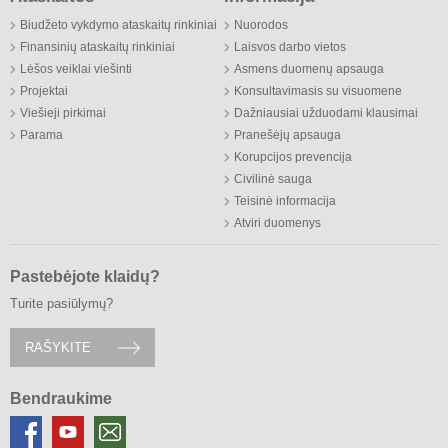
Biudžeto vykdymo ataskaitų rinkiniai
Nuorodos
Finansinių ataskaitų rinkiniai
Laisvos darbo vietos
Lėšos veiklai viešinti
Asmens duomenų apsauga
Projektai
Konsultavimasis su visuomene
Viešieji pirkimai
Dažniausiai užduodami klausimai
Parama
Pranešėjų apsauga
Korupcijos prevencija
Civilinė sauga
Teisinė informacija
Atviri duomenys
Pastebėjote klaidų?
Turite pasiūlymų?
RAŠYKITE
Bendraukime