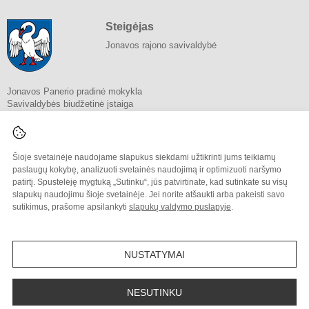
Steigėjas
Jonavos rajono savivaldybė
Jonavos Panerio pradinė mokykla
Savivaldybės biudžetinė įstaiga
Kauno g. 9, Jonava 55182
Tel.
(0 349) 60 025
Tel.
(+370 661) 68 934
El. p.
info@paneriomokykla.lt
Šioje svetainėje naudojame slapukus siekdami užtikrinti jums teikiamų
Duomenys kaupiami ir saugomi
paslaugų kokybę, analizuoti svetainės naudojimą ir optimizuoti naršymo
Juridinių asmenų registre
patirtį. Spustelėję mygtuką „Sutinku“, jūs patvirtinate, kad sutinkate su visų
Įmonės kodas 191674159
slapukų naudojimu šioje svetainėje. Jei norite atšaukti arba pakeisti savo
sutikimus, prašome apsilankyti
slapukų valdymo puslapyje
.
© 2023. Jonavos Panerio pradinė mokykla. Visos teisės saugomos.
Kopijuoti turinį be raštiško įstaigos administracijos sutikimo griežtai draudžiama.
NUSTATYMAI
Prieinamumo paraiška
Slapukų valdymas
NESUTINKU
Sumanus būdas atnaujinti
mokyklos interneto svetainę