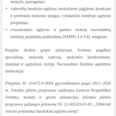
mokytis, parengimas;
vadovėlių bendrojo ugdymo mokykloms įsigijimas įtraukiant
ir profesinio mokymo įstaigas, vykdančias bendrojo ugdymo
programas;
visuomeninio ugdymo ir gamtos mokslų nacionalinių
mokinių pasiekimų patikrinimų (NMPP) 4 ir 8 kl. rengimas.
Projekto tikslinė grupė: mokytojai, švietimo pagalbos
specialistai, mokyklų vadovai, mokyklos bendruomenė,
mokiniai ir ugdytiniai, tyrėjai, Nacionalinės švietimo agentūros
darbuotojai.
Projektas Nr. 10-072-P-0001 įgyvendinamas pagal 2021–2030
m. švietimo plėtros programos valdytojos Lietuvos Respublikos
švietimo, mokslo ir sporto ministerijos švietimo plėtros
programos pažangos priemonę Nr. 12-003-03-01-03 „Užtikrinti
visiems prieinamą šiuolaikinį ugdymo turinį“.