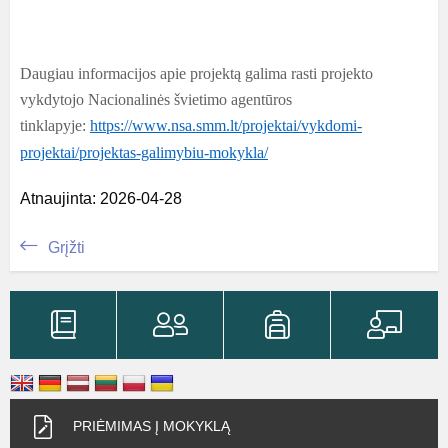
Daugiau informacijos apie projektą galima rasti projekto
vykdytojo Nacionalinės švietimo agentūros
tinklapyje:
https://www.nsa.smm.lt/projektai/vykdomi-
projektai/projektas-galimybiu-mokykla/
Atnaujinta: 2026-04-28
Grįžti
PRIĖMIMAS Į MOKYKLĄ