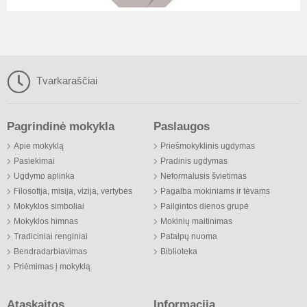
Tvarkaraščiai
Pagrindinė mokykla
Paslaugos
Apie mokyklą
Priešmokyklinis ugdymas
Pasiekimai
Pradinis ugdymas
Ugdymo aplinka
Neformalusis švietimas
Filosofija, misija, vizija, vertybės
Pagalba mokiniams ir tėvams
Mokyklos simboliai
Pailgintos dienos grupė
Mokyklos himnas
Mokinių maitinimas
Tradiciniai renginiai
Patalpų nuoma
Bendradarbiavimas
Biblioteka
Priėmimas į mokyklą
Ataskaitos
Informacija