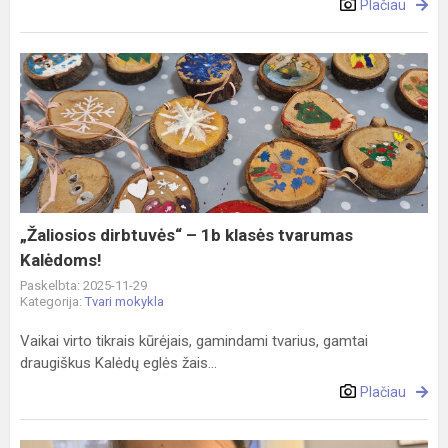
Plačiau
„Žaliosios
dirbtuvės“
–
1b
klasės
tvarumas
Kalėdoms!
„Žaliosios dirbtuvės“ – 1b klasės tvarumas
Kalėdoms!
Paskelbta: 2025-11-29
Kategorija:
Tvari mokykla
Vaikai virto tikrais kūrėjais, gamindami tvarius, gamtai
draugiškus Kalėdų eglės žais...
Plačiau