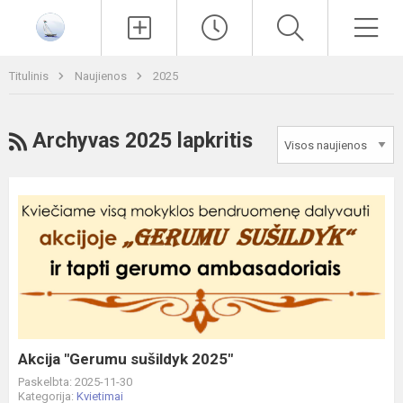
Paieška
Men
Titulinis
Naujienos
2025
RSS
Archyvas 2025 lapkritis
Akcija
"Gerumu
sušildyk
2025"
Akcija "Gerumu sušildyk 2025"
Paskelbta: 2025-11-30
Kategorija:
Kvietimai