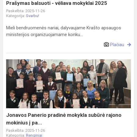
Prašymas balsuoti - vėliava mokyklai 2025
Paskelbta: 2025-11-26
Kategorija:
Svarbu!
Mieli bendruomenės nariai, dalyvaujame Krašto apsaugos
ministerijos organizuojamame konku...
Plačiau
Jonavos
Panerio
pradinė
mokykla
subūrė
rajono
mokinius
į
Jonavos Panerio pradinė mokykla subūrė rajono
pa...
mokinius į pa...
Paskelbta: 2025-11-26
Kategorija:
Renginiai