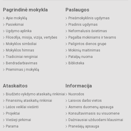
Pagrindinė mokykla
Paslaugos
Apie mokyklą
Priešmokyklinis ugdymas
Pasiekimai
Pradinis ugdymas
Ugdymo aplinka
Neformalusis švietimas
Filosofija, misija, vizija, vertybės
Pagalba mokiniams ir tėvams
Mokyklos simboliai
Pailgintos dienos grupė
Mokyklos himnas
Mokinių maitinimas
Tradiciniai renginiai
Patalpų nuoma
Bendradarbiavimas
Biblioteka
Priėmimas į mokyklą
Ataskaitos
Informacija
Biudžeto vykdymo ataskaitų rinkiniai
Nuorodos
Finansinių ataskaitų rinkiniai
Laisvos darbo vietos
Lėšos veiklai viešinti
Asmens duomenų apsauga
Projektai
Konsultavimasis su visuomene
Viešieji pirkimai
Dažniausiai užduodami klausimai
Parama
Pranešėjų apsauga