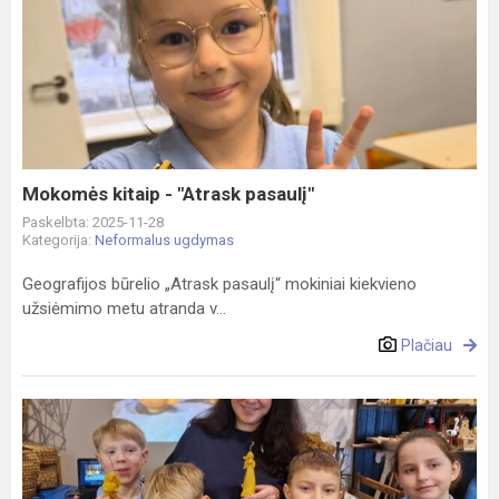
Mokomės
kitaip
-
"Atrask
pasaulį"
Mokomės kitaip - "Atrask pasaulį"
Paskelbta: 2025-11-28
Kategorija:
Neformalus ugdymas
Geografijos būrelio „Atrask pasaulį“ mokiniai kiekvieno
užsiėmimo metu atranda v...
Plačiau
Bitės
liemuo
-
lino