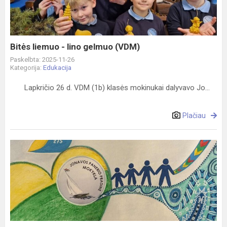
gelmuo
(VDM)
Bitės liemuo - lino gelmuo (VDM)
Paskelbta: 2025-11-26
Kategorija:
Edukacija
Lapkričio 26 d. VDM (1b) klasės mokinukai dalyvavo Jo...
Plačiau
Prašymas
balsuoti
-
vėliava
mokyklai
2025