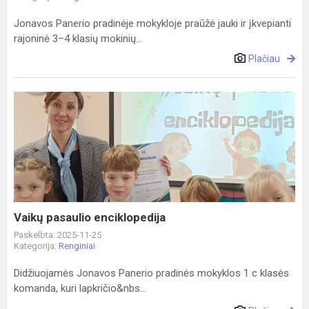
Jonavos Panerio pradinėje mokykloje praūžė jauki ir įkvepianti
rajoninė 3–4 klasių mokinių...
Plačiau
Vaikų
pasaulio
enciklopedija
Vaikų pasaulio enciklopedija
Paskelbta: 2025-11-25
Kategorija:
Renginiai
Didžiuojamės Jonavos Panerio pradinės mokyklos 1 c klasės
komanda, kuri lapkričio&nbs...