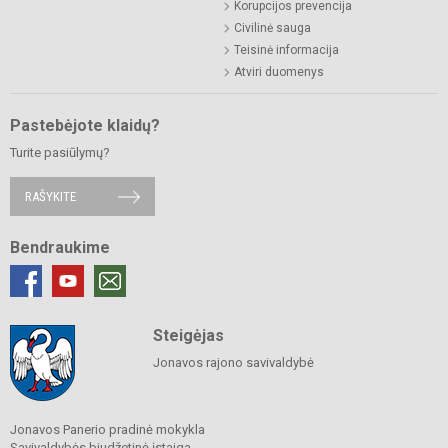
Korupcijos prevencija
Civilinė sauga
Teisinė informacija
Atviri duomenys
Pastebėjote klaidų?
Turite pasiūlymų?
RAŠYKITE
Bendraukime
Steigėjas
Jonavos rajono savivaldybė
Jonavos Panerio pradinė mokykla
Savivaldybės biudžetinė įstaiga