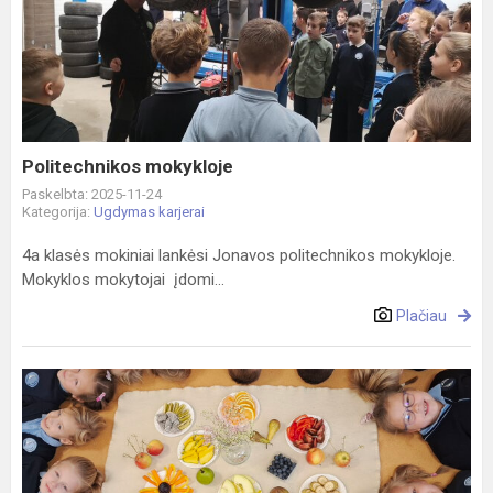
mokykloje
Politechnikos mokykloje
Paskelbta: 2025-11-24
Kategorija:
Ugdymas karjerai
4a klasės mokiniai lankėsi Jonavos politechnikos mokykloje.
Mokyklos mokytojai įdomi...
Plačiau
Sveikos
mitybos
diena
2025