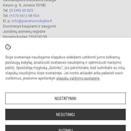
Kauno g. 9, Jonava 55182
Tel.
(0 349) 60 025
Tel.
(+370 661) 68 934
El. p.
info@paneriomokykla.lt
Duomenys kaupiami ir saugomi
Juridinių asmenų registre
Įmonės kodas 191674159
Šioje svetainėje naudojame slapukus siekdami užtikrinti jums teikiamų
© 2023. Jonavos Panerio pradinė mokykla. Visos teisės saugomos.
Kopijuoti turinį be raštiško įstaigos administracijos sutikimo griežtai draudžiama.
paslaugų kokybę, analizuoti svetainės naudojimą ir optimizuoti naršymo
patirtį. Spustelėję mygtuką „Sutinku“, jūs patvirtinate, kad sutinkate su visų
Prieinamumo paraiška
Slapukų valdymas
slapukų naudojimu šioje svetainėje. Jei norite atšaukti arba pakeisti savo
sutikimus, prašome apsilankyti
slapukų valdymo puslapyje
.
Sumanus būdas atnaujinti
mokyklos interneto
svetainę
NUSTATYMAI
NESUTINKU
SUTINKU