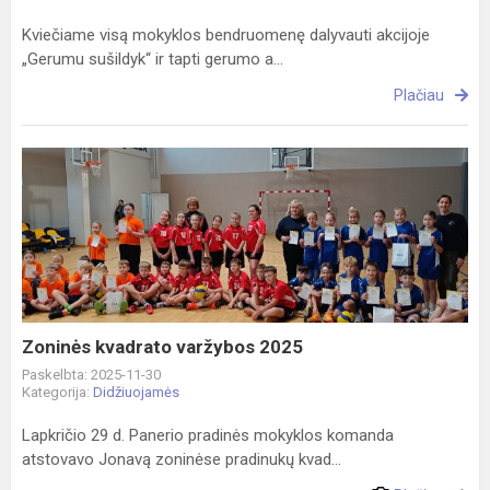
Kviečiame visą mokyklos bendruomenę dalyvauti akcijoje
„Gerumu sušildyk“ ir tapti gerumo a...
Plačiau
Zoninės
kvadrato
varžybos
2025
Zoninės kvadrato varžybos 2025
Paskelbta: 2025-11-30
Kategorija:
Didžiuojamės
Lapkričio 29 d. Panerio pradinės mokyklos komanda
atstovavo Jonavą zoninėse pradinukų kvad...