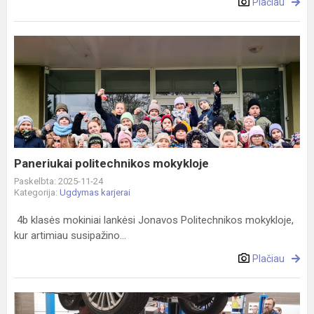
Plačiau
Paneriukai
politechnikos
mokykloje
Paneriukai politechnikos mokykloje
Paskelbta: 2025-11-24
Kategorija:
Ugdymas karjerai
4b klasės mokiniai lankėsi Jonavos Politechnikos mokykloje,
kur artimiau susipažino...
Plačiau
Politechnikos