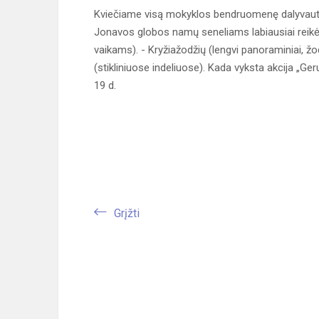
Kviečiame visą mokyklos bendruomenę dalyvauti 
Jonavos globos namų seneliams labiausiai reikėt
vaikams). - Kryžiažodžių (lengvi panoraminiai, ž
(stikliniuose indeliuose). Kada vyksta akcija „Ge
19 d.
Grįžti