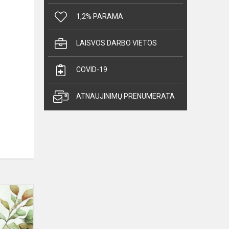
1,2% PARAMA
LAISVOS DARBO VIETOS
COVID-19
ATNAUJINIMŲ PRENUMERATA
Aš
ateinu
mokytis,
aš