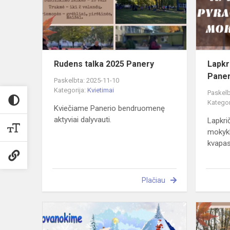
Rudens talka 2025 Panery
Lapkr
Pane
Paskelbta: 2025-11-10
Kategorija:
Kvietimai
Paskelb
Kategor
Kviečiame Panerio bendruomenę
aktyviai dalyvauti.
Lapkri
mokykl
kvapas,
Plačiau
Knygų
Kalėdos