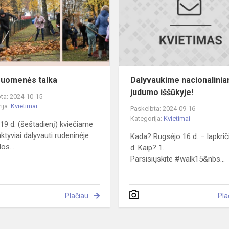
uomenės talka
Dalyvaukime nacionalini
judumo iššūkyje!
ta: 2024-10-15
ija:
Kvietimai
Paskelbta: 2024-09-16
Kategorija:
Kvietimai
 19 d. (šeštadienį) kviečiame
ktyviai dalyvauti rudeninėje
Kada? Rugsėjo 16 d. – lapkrič
os...
d. Kaip? 1.
Parsisiųskite #walk15&nbs...
Plačiau
Pla