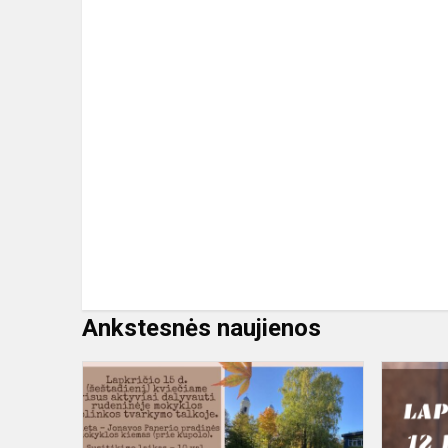
Ankstesnės naujienos
Rudens
talka
2025
Panery