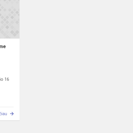
judumo
iššūkyje!
ame
io 16
čiau