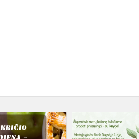
Lapkričio
12
d.
-