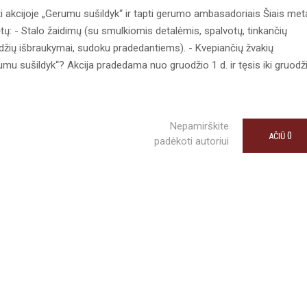
akcijoje „Gerumu sušildyk“ ir tapti gerumo ambasadoriais Šiais met
ų: - Stalo žaidimų (su smulkiomis detalėmis, spalvotų, tinkančių
odžių išbraukymai, sudoku pradedantiems). - Kvepiančių žvakių
rumu sušildyk“? Akcija pradedama nuo gruodžio 1 d. ir tęsis iki gruodž
Nepamirškite
0
AČIŪ
padėkoti autoriui