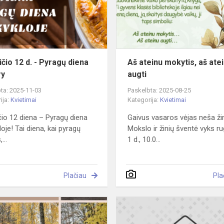
Pyragų
diena
Panery
ičio 12 d. - Pyragų diena
Aš ateinu mokytis, aš ate
ry
augti
ta: 2025-11-03
Paskelbta: 2025-08-25
ija:
Kvietimai
Kategorija:
Kvietimai
čio 12 diena – Pyragų diena
Gaivus vasaros vėjas neša žin
oje! Tai diena, kai pyragų
Mokslo ir žinių šventė vyks r
...
1 d., 10.0...
Plačiau
Pla
Bendruomenės
talka