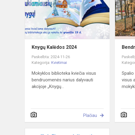
2024
Knygų Kalėdos 2024
Bendr
Paskelbta: 2024-11-26
Paskelb
Kategorija:
Kvietimai
Kategor
Mokyklos biblioteka kviečia visus
Spalio
bendruomenės narius dalyvauti
visus a
akcijoje „Knygų...
mokykl
Plačiau
Kviečiame