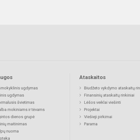
augos
Ataskaitos
šmokyklinis ugdymas
Biudžeto vykdymo ataskaitų rin
inis ugdymas
Finansinių ataskaitų rinkiniai
rmalusis švietimas
Lėšos veiklai viešinti
lba mokiniams ir tėvams
Projektai
gintos dienos grupė
Viešieji pirkimai
nių maitinimas
Parama
alpų nuoma
ioteka