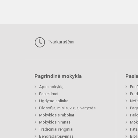
Tvarkaraščiai
Pagrindinė mokykla
Pasl
Apie mokyklą
Prie
Pasiekimai
Prad
Ugdymo aplinka
Nefo
Filosofija, misija, vizija, vertybės
Paga
Mokyklos simboliai
Pail
Mokyklos himnas
Moki
Tradiciniai renginiai
Pat
Bendradarbiavimas
Bibl