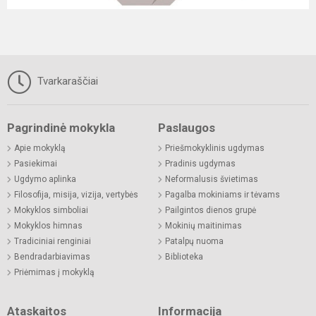
Tvarkaraščiai
Pagrindinė mokykla
Paslaugos
Apie mokyklą
Priešmokyklinis ugdymas
Pasiekimai
Pradinis ugdymas
Ugdymo aplinka
Neformalusis švietimas
Filosofija, misija, vizija, vertybės
Pagalba mokiniams ir tėvams
Mokyklos simboliai
Pailgintos dienos grupė
Mokyklos himnas
Mokinių maitinimas
Tradiciniai renginiai
Patalpų nuoma
Bendradarbiavimas
Biblioteka
Priėmimas į mokyklą
Ataskaitos
Informacija