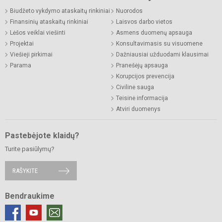
Biudžeto vykdymo ataskaitų rinkiniai
Nuorodos
Finansinių ataskaitų rinkiniai
Laisvos darbo vietos
Lėšos veiklai viešinti
Asmens duomenų apsauga
Projektai
Konsultavimasis su visuomene
Viešieji pirkimai
Dažniausiai užduodami klausimai
Parama
Pranešėjų apsauga
Korupcijos prevencija
Civilinė sauga
Teisinė informacija
Atviri duomenys
Pastebėjote klaidų?
Turite pasiūlymų?
RAŠYKITE
Bendraukime