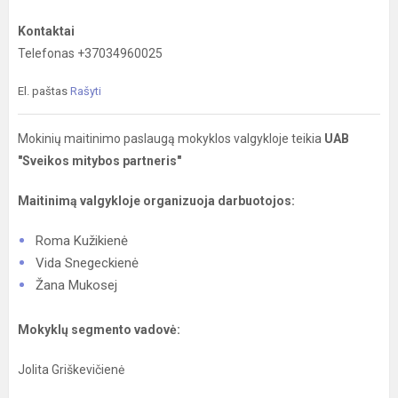
Kontaktai
Telefonas +37034960025
El. paštas
Rašyti
Mokinių maitinimo paslaugą mokyklos valgykloje teikia
U
AB
"Sveikos mitybos partneris"
Maitinimą valgykloje organizuoja darbuotojos:
Roma Kužikienė
Vida Snegeckienė
Žana Mukosej
Mokyklų segmento vadovė:
Jolita Griškevičienė