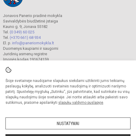
Jonavos Panerio pradinė mokykla
Savivaldybės biudžetinė įstaiga
Kauno g. 9, Jonava 55182
Tel.
(0 349) 60 025
Tel.
(+370 661) 68 934
El. p.
info@paneriomokykla.lt
Duomenys kaupiami ir saugomi
Juridinių asmenų registre
Įmonės kodas 191674159
Šioje svetainėje naudojame slapukus siekdami užtikrinti jums teikiamų
© 2023. Jonavos Panerio pradinė mokykla. Visos teisės saugomos.
Kopijuoti turinį be raštiško įstaigos administracijos sutikimo griežtai draudžiama.
paslaugų kokybę, analizuoti svetainės naudojimą ir optimizuoti naršymo
patirtį. Spustelėję mygtuką „Sutinku“, jūs patvirtinate, kad sutinkate su visų
Prieinamumo paraiška
Slapukų valdymas
slapukų naudojimu šioje svetainėje. Jei norite atšaukti arba pakeisti savo
sutikimus, prašome apsilankyti
slapukų valdymo puslapyje
.
Sumanus būdas atnaujinti
mokyklos interneto
svetainę
NUSTATYMAI