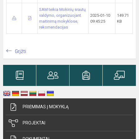
SAM teikia Mokinių srautų
valdymo, organizuojant
2025-01-10
149.71
maitinimą mokyklose,
09:45:25
KB
rekomendacijas
Grįžti
PRIĖMIMAS Į MOKYKLĄ
PROJEKTAI