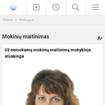
Paieška
Men
Titulinis
Paslaugos
Mokinių maitinimas
Už nemokamą mokinių maitinimą mokykloje
atsakinga