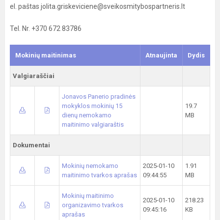
el. paštas jolita.griskeviciene@sveikosmitybospartneris.lt
Tel. Nr. +370 672 83786
Mokinių maitinimas
Atnaujinta
Dydis
Valgiaraščiai
Jonavos Panerio pradinės
mokyklos mokinių 15
19.7
dienų nemokamo
MB
maitinimo valgiaraštis
Dokumentai
Mokinių nemokamo
2025-01-10
1.91
maitinimo tvarkos aprašas
09:44:55
MB
Mokinių maitinimo
2025-01-10
218.23
organizavimo tvarkos
09:45:16
KB
aprašas