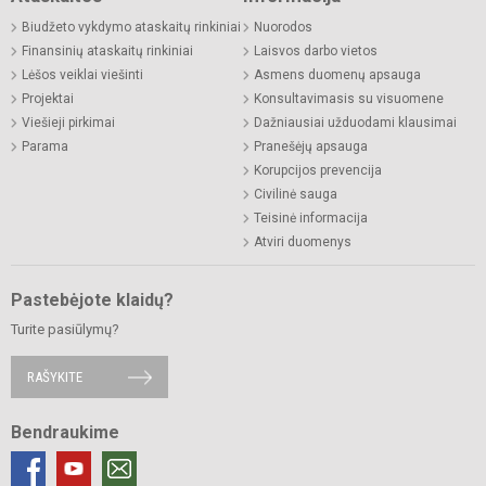
Biudžeto vykdymo ataskaitų rinkiniai
Nuorodos
Finansinių ataskaitų rinkiniai
Laisvos darbo vietos
Lėšos veiklai viešinti
Asmens duomenų apsauga
Projektai
Konsultavimasis su visuomene
Viešieji pirkimai
Dažniausiai užduodami klausimai
Parama
Pranešėjų apsauga
Korupcijos prevencija
Civilinė sauga
Teisinė informacija
Atviri duomenys
Pastebėjote klaidų?
Turite pasiūlymų?
RAŠYKITE
Bendraukime