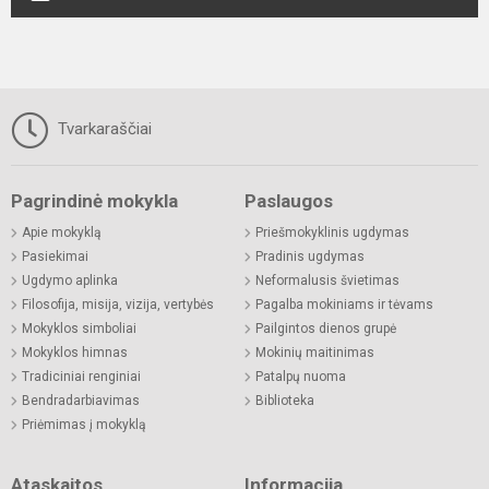
Tvarkaraščiai
Pagrindinė mokykla
Paslaugos
Apie mokyklą
Priešmokyklinis ugdymas
Pasiekimai
Pradinis ugdymas
Ugdymo aplinka
Neformalusis švietimas
Filosofija, misija, vizija, vertybės
Pagalba mokiniams ir tėvams
Mokyklos simboliai
Pailgintos dienos grupė
Mokyklos himnas
Mokinių maitinimas
Tradiciniai renginiai
Patalpų nuoma
Bendradarbiavimas
Biblioteka
Priėmimas į mokyklą
Ataskaitos
Informacija