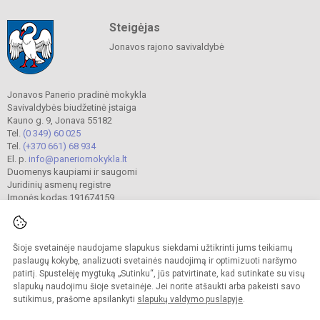
Steigėjas
Jonavos rajono savivaldybė
Jonavos Panerio pradinė mokykla
Savivaldybės biudžetinė įstaiga
Kauno g. 9, Jonava 55182
Tel.
(0 349) 60 025
Tel.
(+370 661) 68 934
El. p.
info@paneriomokykla.lt
Duomenys kaupiami ir saugomi
Juridinių asmenų registre
Įmonės kodas 191674159
Šioje svetainėje naudojame slapukus siekdami užtikrinti jums teikiamų
© 2023. Jonavos Panerio pradinė mokykla. Visos teisės saugomos.
Kopijuoti turinį be raštiško įstaigos administracijos sutikimo griežtai draudžiama.
paslaugų kokybę, analizuoti svetainės naudojimą ir optimizuoti naršymo
patirtį. Spustelėję mygtuką „Sutinku“, jūs patvirtinate, kad sutinkate su visų
Prieinamumo paraiška
Slapukų valdymas
slapukų naudojimu šioje svetainėje. Jei norite atšaukti arba pakeisti savo
sutikimus, prašome apsilankyti
slapukų valdymo puslapyje
.
Sumanus būdas atnaujinti
mokyklos interneto