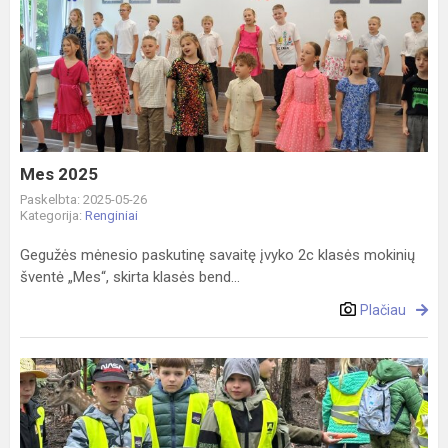
Mes
2025
Mes 2025
Paskelbta: 2025-05-26
Kategorija:
Renginiai
Gegužės mėnesio paskutinę savaitę įvyko 2c klasės mokinių
šventė „Mes“, skirta klasės bend...
Plačiau
Perlinių
danielių
parke