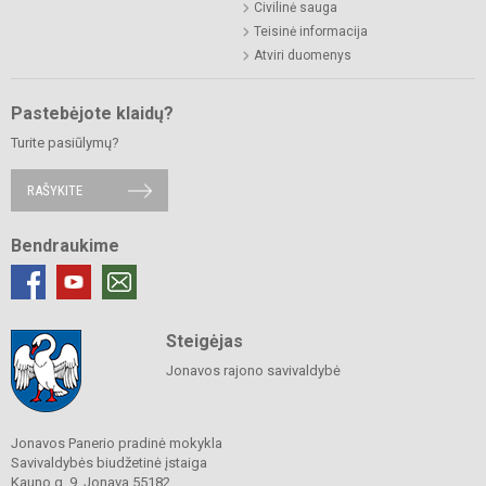
Civilinė sauga
Teisinė informacija
Atviri duomenys
Pastebėjote klaidų?
Turite pasiūlymų?
RAŠYKITE
Bendraukime
Steigėjas
Jonavos rajono savivaldybė
Jonavos Panerio pradinė mokykla
Savivaldybės biudžetinė įstaiga
Kauno g. 9, Jonava 55182