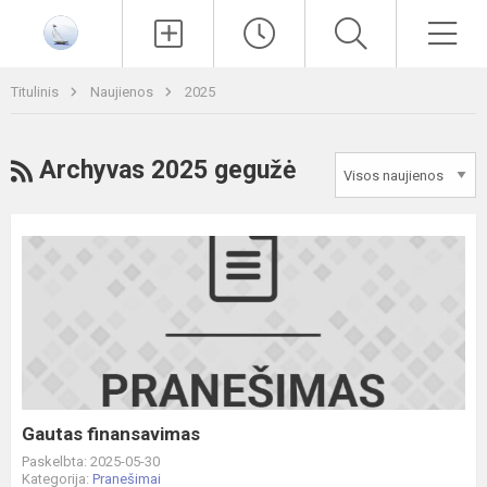
Paieška
Men
Titulinis
Naujienos
2025
RSS
Archyvas 2025 gegužė
Gautas
finansavimas
Gautas finansavimas
Paskelbta: 2025-05-30
Kategorija:
Pranešimai