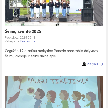
2025
Šeimų šventė 2025
Paskelbta: 2025-05-18
Kategorija:
Pranešimai
Gegužės 17 d. mūsų mokyklos Panerio ansamblis dalyvavo
šeimų dienoje ir atliko dainą apie...
Plačiau
Augu
tikėjime
2025