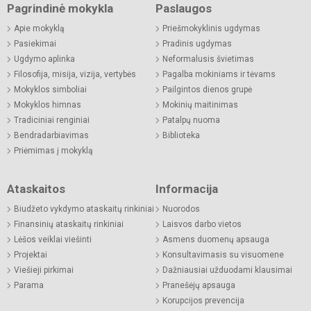
Pagrindinė mokykla
Paslaugos
Apie mokyklą
Priešmokyklinis ugdymas
Pasiekimai
Pradinis ugdymas
Ugdymo aplinka
Neformalusis švietimas
Filosofija, misija, vizija, vertybės
Pagalba mokiniams ir tėvams
Mokyklos simboliai
Pailgintos dienos grupė
Mokyklos himnas
Mokinių maitinimas
Tradiciniai renginiai
Patalpų nuoma
Bendradarbiavimas
Biblioteka
Priėmimas į mokyklą
Ataskaitos
Informacija
Biudžeto vykdymo ataskaitų rinkiniai
Nuorodos
Finansinių ataskaitų rinkiniai
Laisvos darbo vietos
Lėšos veiklai viešinti
Asmens duomenų apsauga
Projektai
Konsultavimasis su visuomene
Viešieji pirkimai
Dažniausiai užduodami klausimai
Parama
Pranešėjų apsauga
Korupcijos prevencija