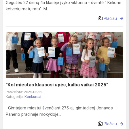
Gegužės 22 dieną 4a klasėje įvyko viktorina - šventė " Kelionė
ketverių metų ratu". M...
Plačiau
"Kol
miestas
klausosi
upės,
kalba
vaikai
2025"
"Kol miestas klausosi upės, kalba vaikai 2025"
Paskelbta: 2025-05-22
Kategorija:
Konkursai
Gimtajam miestui švenčiant 275-ąjį gimtadienį Jonavos
Panerio pradinėje mokykloje...
Plačiau