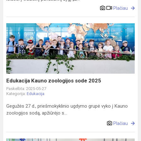
Plačiau
Edukacija
Kauno
zoologijos
sode
2025
Edukacija Kauno zoologijos sode 2025
Paskelbta: 2025-05-27
Kategorija:
Edukacija
Gegužės 27 d., priešmokyklinio ugdymo grupė vyko į Kauno
zoologijos sodą, apžiūrėjo s...
Plačiau