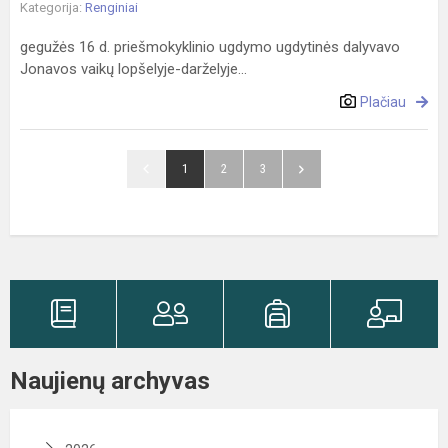
Kategorija:
Renginiai
gegužės 16 d. priešmokyklinio ugdymo ugdytinės dalyvavo
Jonavos vaikų lopšelyje-darželyje...
Plačiau
1
2
3
Naujienų archyvas