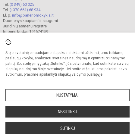
Tel.
(0 349) 60 025
Tel.
(+370 661) 68 934
El. p.
info@paneriomokykla.lt
Duomenys kaupiami ir saugomi
Juridinių asmenų registre
Įmonės kodas 191674159
Šioje svetainėje naudojame slapukus siekdami užtikrinti jums teikiamų
© 2023. Jonavos Panerio pradinė mokykla. Visos teisės saugomos.
Kopijuoti turinį be raštiško įstaigos administracijos sutikimo griežtai draudžiama.
paslaugų kokybę, analizuoti svetainės naudojimą ir optimizuoti naršymo
patirtį. Spustelėję mygtuką „Sutinku“, jūs patvirtinate, kad sutinkate su visų
Prieinamumo paraiška
Slapukų valdymas
slapukų naudojimu šioje svetainėje. Jei norite atšaukti arba pakeisti savo
sutikimus, prašome apsilankyti
slapukų valdymo puslapyje
.
Sumanus būdas atnaujinti
mokyklos interneto
svetainę
NUSTATYMAI
NESUTINKU
SUTINKU