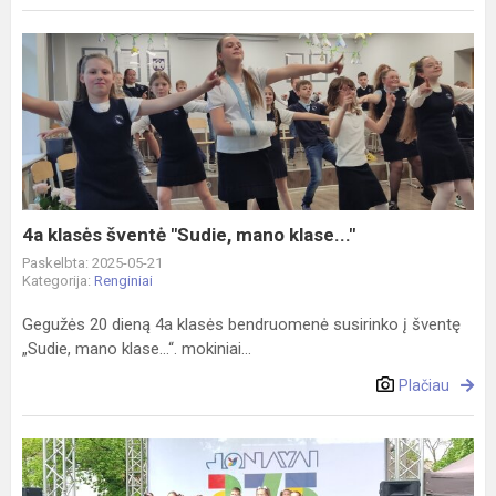
4a
klasės
šventė
"Sudie,
mano
klase..."
4a klasės šventė "Sudie, mano klase..."
Paskelbta: 2025-05-21
Kategorija:
Renginiai
Gegužės 20 dieną 4a klasės bendruomenė susirinko į šventę
„Sudie, mano klase...“. mokiniai...
Plačiau
Šeimų
šventė