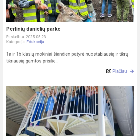
Perlinių danielių parke
Paskelbta: 2025-05-23
Kategorija:
Edukacija
1a ir 1b klasių mokiniai šiandien patyrė nuostabiausią ir tikrų
tikriausią gamtos prisilie...
Plačiau
Edukacija
Jonavos
baseine