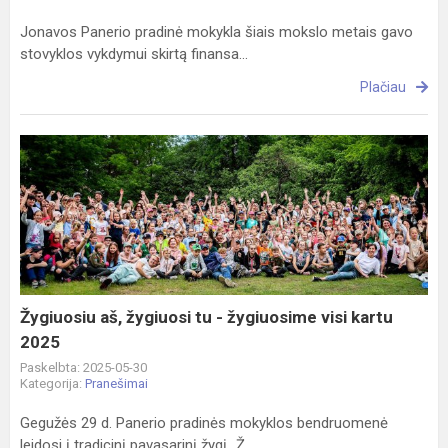
Jonavos Panerio pradinė mokykla šiais mokslo metais gavo
stovyklos vykdymui skirtą finansa...
Plačiau
Žygiuosiu
aš,
žygiuosi
tu
-
žygiuosime
visi
kartu
Žygiuosiu aš, žygiuosi tu - žygiuosime visi kartu
2025
2025
Paskelbta: 2025-05-30
Kategorija:
Pranešimai
Gegužės 29 d. Panerio pradinės mokyklos bendruomenė
leidosi į tradicinį pavasarinį žygį „Ž...