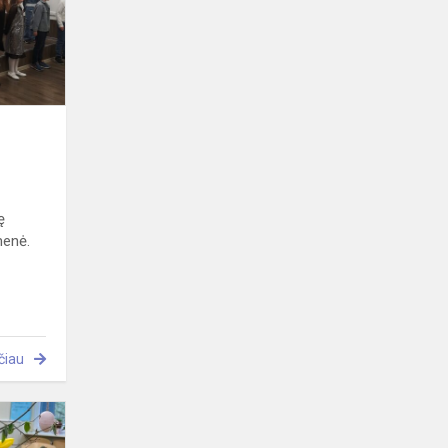
ę
menė.
čiau
Velykų
vakaronė