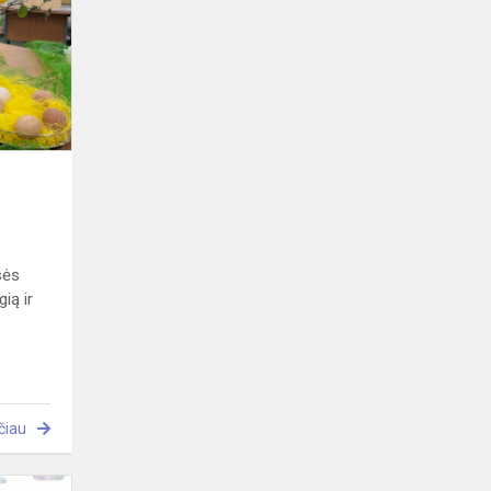
sės
ią ir
čiau
Skersgatvio