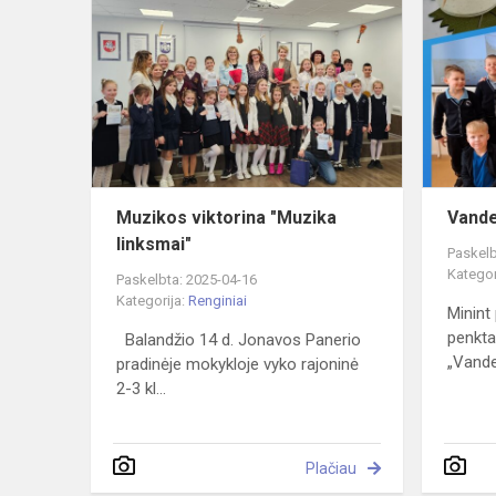
viktorina
"Muzika
linksmai"
Muzikos viktorina "Muzika
Vande
linksmai"
Paskelb
Kategor
Paskelbta: 2025-04-16
Kategorija:
Renginiai
Minint
penkta
Balandžio 14 d. Jonavos Panerio
„Vanden
pradinėje mokykloje vyko rajoninė
2-3 kl...
Plačiau