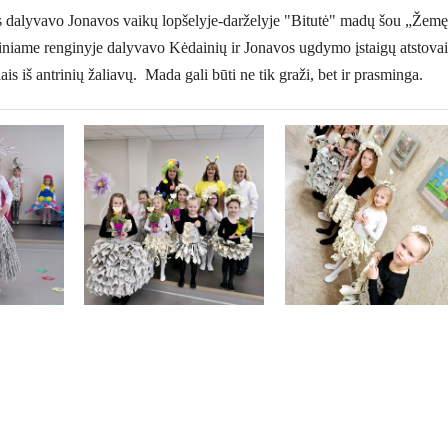
 dalyvavo Jonavos vaikų lopšelyje-darželyje "Bitutė" madų šou „Žemę
kiniame renginyje dalyvavo Kėdainių ir Jonavos ugdymo įstaigų atstovai
s iš antrinių žaliavų. Mada gali būti ne tik graži, bet ir prasminga.