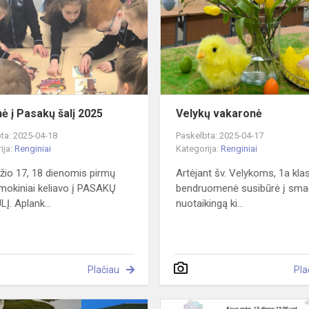
Pasakų
šalį
2025
nė į Pasakų šalį 2025
Velykų vakaronė
ta: 2025-04-18
Paskelbta: 2025-04-17
ija:
Renginiai
Kategorija:
Renginiai
žio 17, 18 dienomis pirmų
Artėjant šv. Velykoms, 1a kla
 mokiniai keliavo į PASAKŲ
bendruomenė susibūrė į smag
Į. Aplank...
nuotaikingą ki...
Plačiau
Pla
Vandens