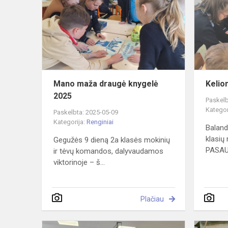
draugė
knygelė
2025
Mano maža draugė knygelė
Kelio
2025
Paskelb
Kategor
Paskelbta: 2025-05-09
Kategorija:
Renginiai
Baland
klasių
Gegužės 9 dieną 2a klasės mokinių
PASAUL
ir tėvų komandos, dalyvaudamos
viktorinoje – š...
Plačiau
Muzikos