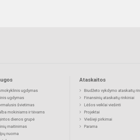
augos
Ataskaitos
šmokyklinis ugdymas
Biudžeto vykdymo ataskaitų rin
inis ugdymas
Finansinių ataskaitų rinkiniai
rmalusis švietimas
Lėšos veiklai viešinti
lba mokiniams ir tėvams
Projektai
gintos dienos grupė
Viešieji pirkimai
nių maitinimas
Parama
alpų nuoma