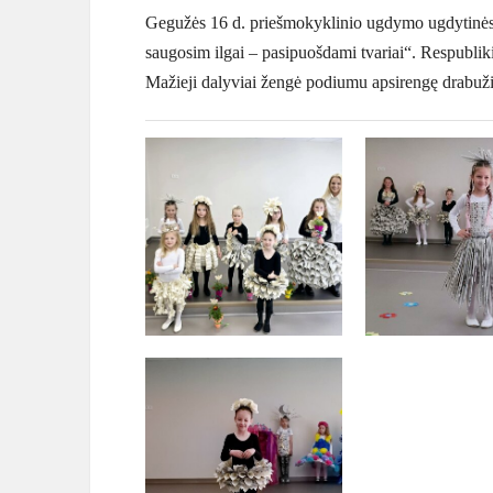
Gegužės 16 d. priešmokyklinio ugdymo ugdytinės
saugosim ilgai – pasipuošdami tvariai“. Respubli
Mažieji dalyviai žengė podiumu apsirengę drabužiai