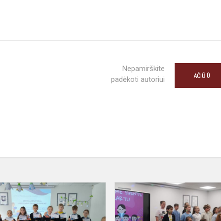
Nepamirškite
0
AČIŪ
padėkoti autoriui
Lego
laboratorija
"Nuostabis