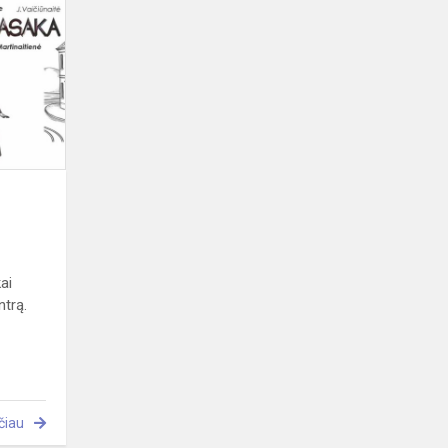
pasaka
ai
ntrą.
čiau