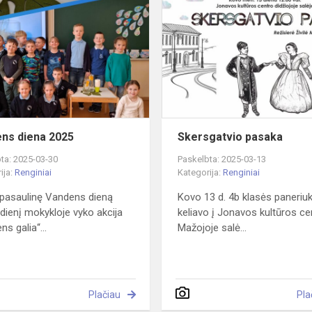
diena
2025
ns diena 2025
Skersgatvio pasaka
ta: 2025-03-30
Paskelbta: 2025-03-13
ija:
Renginiai
Kategorija:
Renginiai
 pasaulinę Vandens dieną
Kovo 13 d. 4b klasės paneriuk
dienį mokykloje vyko akcija
keliavo į Jonavos kultūros ce
s galia“...
Mažojoje salė...
Plačiau
Pla