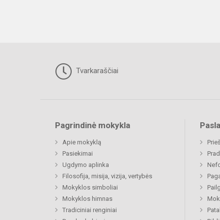
Tvarkaraščiai
Pagrindinė mokykla
Pasl
Apie mokyklą
Prie
Pasiekimai
Prad
Ugdymo aplinka
Nefo
Filosofija, misija, vizija, vertybės
Paga
Mokyklos simboliai
Pail
Mokyklos himnas
Moki
Tradiciniai renginiai
Pat