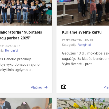
pramogų
parkas
2025"
laboratorija "Nuostabis
Kuriame šventę kartu
gų parkas 2025"
Paskelbta: 2025-05-13
Kategorija:
Renginiai
ta: 2025-05-15
ija:
Renginiai
Gegužės 13 d. į mokyklos sal
sugužėjo 3a klasės bendruo
s Panerio pradinėje
Vyko šventė - prot...
oje vyko Jonavos rajono
okyklinio ugdymo u...
Plačiau
Pla
Kelionė
į