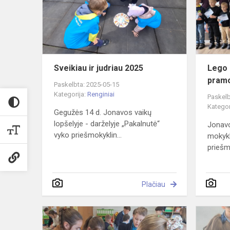
2025
Sveikiau ir judriau 2025
Lego 
pramo
Paskelbta: 2025-05-15
Kategorija:
Renginiai
Paskelb
Kategor
Gegužės 14 d. Jonavos vaikų
lopšelyje - darželyje „Pakalnutė“
Jonavo
vyko priešmokyklin...
mokykl
priešm
Plačiau
Mano
maža