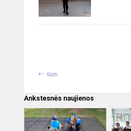
Grįžti
Ankstesnės naujienos
Sveikiau
ir
judriau