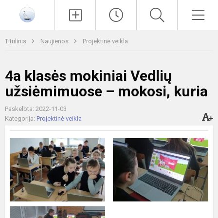
Paieška
Men
Titulinis
Naujienos
Projektinė veikla
4a klasės mokiniai Vedlių
užsiėmimuose – mokosi, kuria
Paskelbta: 2022-11-03
Kategorija:
Projektinė veikla