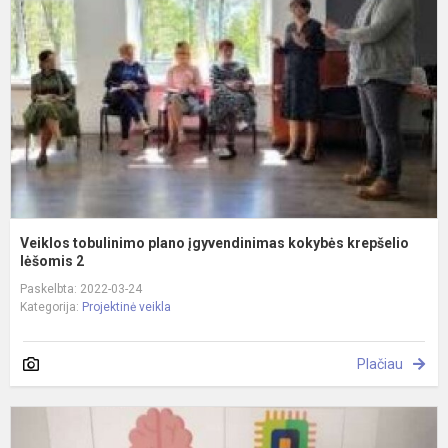
į
k
k
lė
Veiklos tobulinimo plano įgyvendinimas kokybės krepšelio
lėšomis 2
Paskelbta: 2022-03-24
Kategorija:
Projektinė veikla
Plačiau
V
t