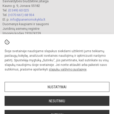
Savivaldybės biudžetinė įstaiga
Kauno g. 9, Jonava 55182
Tel.
(0 349) 60 025
Tel.
(+370 661) 68 934
El. p.
info@paneriomokykla.lt
Duomenys kaupiami ir saugomi
Juridinių asmenų registre
Įmonės kodas 191674159
Šioje svetainėje naudojame slapukus siekdami užtikrinti jums teikiamų
© 2023. Jonavos Panerio pradinė mokykla. Visos teisės saugomos.
Kopijuoti turinį be raštiško įstaigos administracijos sutikimo griežtai draudžiama.
paslaugų kokybę, analizuoti svetainės naudojimą ir optimizuoti naršymo
patirtį. Spustelėję mygtuką „Sutinku“, jūs patvirtinate, kad sutinkate su visų
Prieinamumo paraiška
Slapukų valdymas
slapukų naudojimu šioje svetainėje. Jei norite atšaukti arba pakeisti savo
sutikimus, prašome apsilankyti
slapukų valdymo puslapyje
.
Sumanus būdas atnaujinti
mokyklos interneto
svetainę
NUSTATYMAI
NESUTINKU