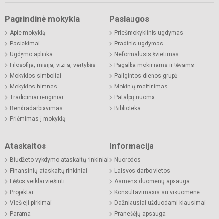
Pagrindinė mokykla
Paslaugos
Apie mokyklą
Priešmokyklinis ugdymas
Pasiekimai
Pradinis ugdymas
Ugdymo aplinka
Neformalusis švietimas
Filosofija, misija, vizija, vertybės
Pagalba mokiniams ir tėvams
Mokyklos simboliai
Pailgintos dienos grupė
Mokyklos himnas
Mokinių maitinimas
Tradiciniai renginiai
Patalpų nuoma
Bendradarbiavimas
Biblioteka
Priėmimas į mokyklą
Ataskaitos
Informacija
Biudžeto vykdymo ataskaitų rinkiniai
Nuorodos
Finansinių ataskaitų rinkiniai
Laisvos darbo vietos
Lėšos veiklai viešinti
Asmens duomenų apsauga
Projektai
Konsultavimasis su visuomene
Viešieji pirkimai
Dažniausiai užduodami klausimai
Parama
Pranešėjų apsauga