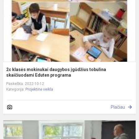
d
į
t
s
2c klasės mokinukai daugybos įgūdžius tobulina
skaičiuodami Eduten programa
Paskelbta: 2022-10-12
Kategorija:
Projektinė veikla
Plačiau
V
t
p