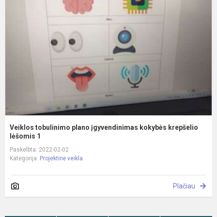
p
į
k
k
lė
Veiklos tobulinimo plano įgyvendinimas kokybės krepšelio
lėšomis 1
Paskelbta: 2022-02-02
Kategorija:
Projektinė veikla
Plačiau