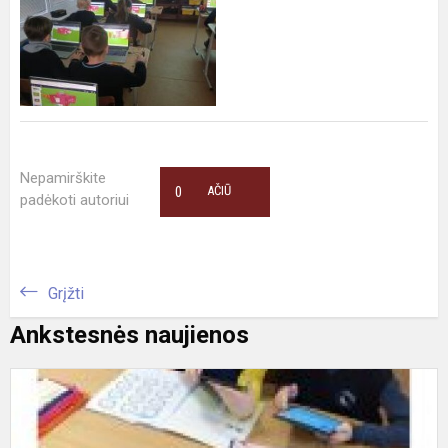
Nepamirškite
0
AČIŪ
padėkoti autoriui
Grįžti
Ankstesnės naujienos
2
k
m