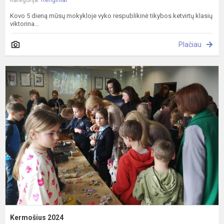
Kategorija:
Renginiai
Kovo 5 dieną mūsų mokykloje vyko respublikinė tikybos ketvirtų klasių
viktorina...
Plačiau
K
2
Kermošius 2024