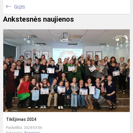
Grįžti
Ankstesnės naujienos
T
2
TikĖjimas 2024
Paskelbta: 2024-03-06