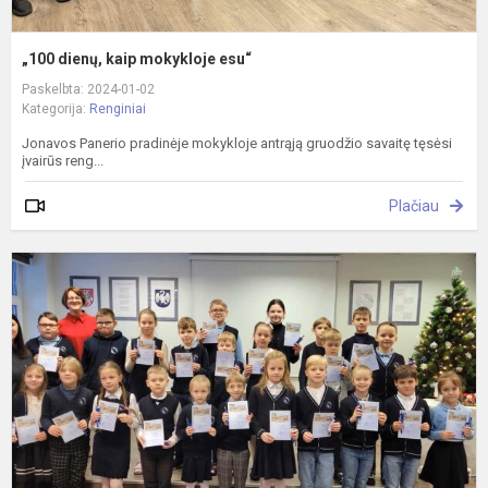
„100 dienų, kaip mokykloje esu“
Paskelbta: 2024-01-02
Kategorija:
Renginiai
Jonavos Panerio pradinėje mokykloje antrąją gruodžio savaitę tęsėsi
įvairūs reng...
Plačiau
T
p
2