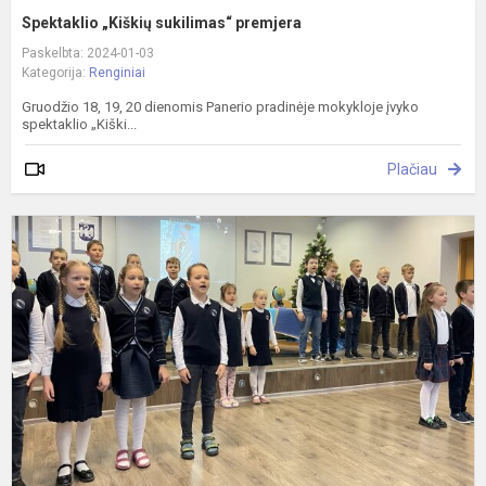
Spektaklio „Kiškių sukilimas“ premjera
Paskelbta: 2024-01-03
Kategorija:
Renginiai
Gruodžio 18, 19, 20 dienomis Panerio pradinėje mokykloje įvyko
spektaklio „Kiški...
Plačiau
„
d
k
m
e