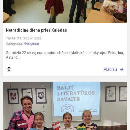
Netradicinė diena prieš Kalėdas
Paskelbta: 2023-12-22
Kategorija:
Renginiai
Gruodžio 22 dieną nuostabios elfės ir nykštukės - mokytojos Erika, Ina,
Asta R.,...
Plačiau
B
l
s