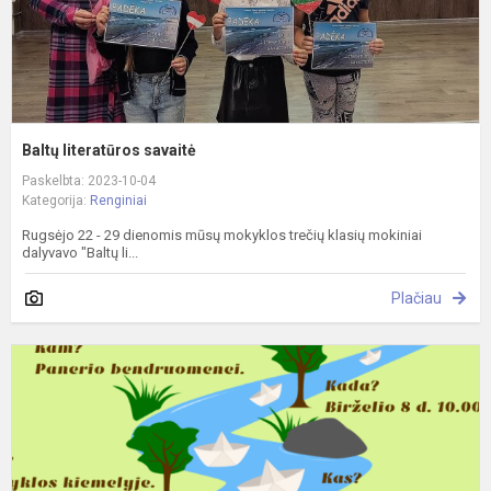
Baltų literatūros savaitė
Paskelbta: 2023-10-04
Kategorija:
Renginiai
Rugsėjo 22 - 29 dienomis mūsų mokyklos trečių klasių mokiniai
dalyvavo "Baltų li...
Plačiau
A
b