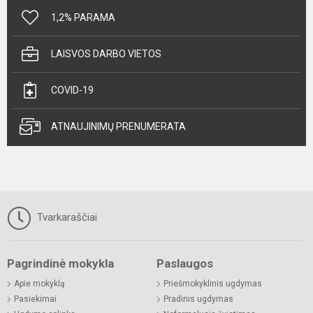
1,2% PARAMA
LAISVOS DARBO VIETOS
COVID-19
ATNAUJINIMŲ PRENUMERATA
Tvarkaraščiai
Pagrindinė mokykla
Paslaugos
Apie mokyklą
Priešmokyklinis ugdymas
Pasiekimai
Pradinis ugdymas