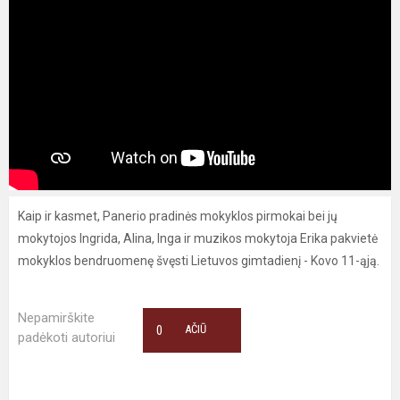
Kaip ir kasmet, Panerio pradinės mokyklos pirmokai bei jų
mokytojos Ingrida, Alina, Inga ir muzikos mokytoja Erika pakvietė
mokyklos bendruomenę švęsti Lietuvos gimtadienį - Kovo 11-ąją.
Nepamirškite
0
AČIŪ
padėkoti autoriui