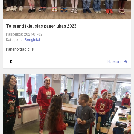
Tolerantiškiausias paneriukas 2023
Paskelbta: 2024-01-02
Kategorija:
Renginiai
Panerio tradicija!
Plačiau
N
d
p
K