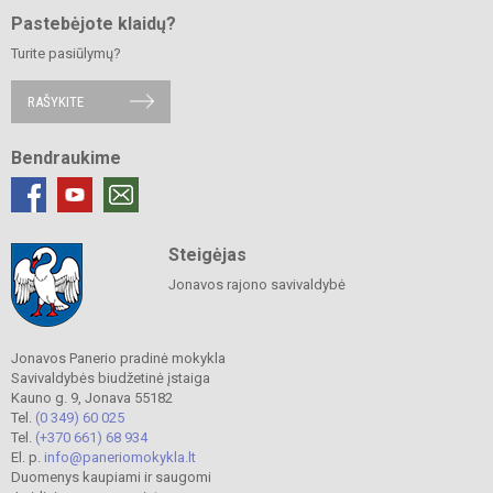
Pastebėjote klaidų?
Turite pasiūlymų?
RAŠYKITE
Bendraukime
Steigėjas
Jonavos rajono savivaldybė
Jonavos Panerio pradinė mokykla
Savivaldybės biudžetinė įstaiga
Kauno g. 9, Jonava 55182
Tel.
(0 349) 60 025
Tel.
(+370 661) 68 934
El. p.
info@paneriomokykla.lt
Duomenys kaupiami ir saugomi