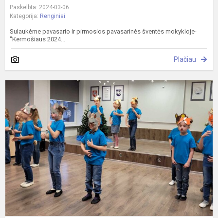
Paskelbta: 2024-03-06
Kategorija:
Renginiai
Sulaukėme pavasario ir pirmosios pavasarinės šventės mokykloje-
"Kermošiaus 2024...
Plačiau
S
„
s
p