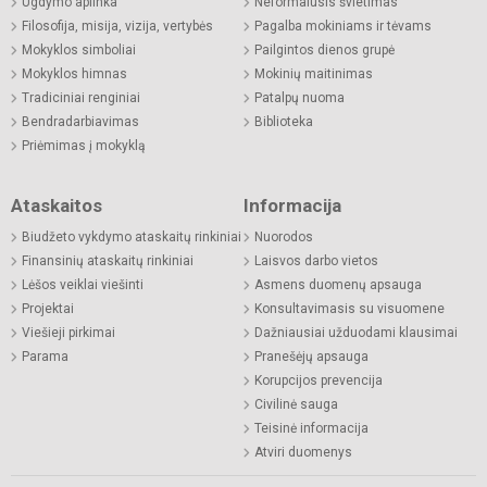
Ugdymo aplinka
Neformalusis švietimas
Filosofija, misija, vizija, vertybės
Pagalba mokiniams ir tėvams
Mokyklos simboliai
Pailgintos dienos grupė
Mokyklos himnas
Mokinių maitinimas
Tradiciniai renginiai
Patalpų nuoma
Bendradarbiavimas
Biblioteka
Priėmimas į mokyklą
Ataskaitos
Informacija
Biudžeto vykdymo ataskaitų rinkiniai
Nuorodos
Finansinių ataskaitų rinkiniai
Laisvos darbo vietos
Lėšos veiklai viešinti
Asmens duomenų apsauga
Projektai
Konsultavimasis su visuomene
Viešieji pirkimai
Dažniausiai užduodami klausimai
Parama
Pranešėjų apsauga
Korupcijos prevencija
Civilinė sauga
Teisinė informacija
Atviri duomenys