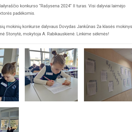
ilyraščio konkurso "Rašysena 2024" II turas. Visi dalyviai laimėjo
ektorės padėkomis.
sių mokinių konkurse dalyvaus Dovydas Jankūnas 2a klasės mokinys
gnė Stonytė, mokytoja A. Rabikauskienė. Linkime sėkmės!