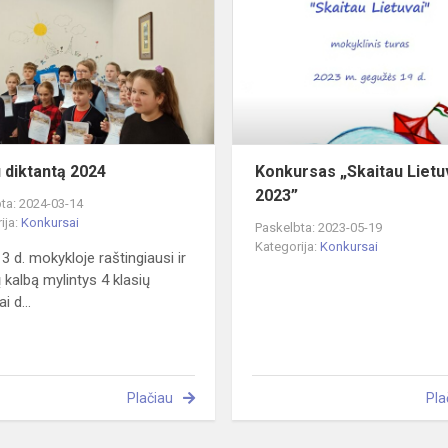
2024
 diktantą 2024
Konkursas „Skaitau Lietu
2023”
ta: 2024-03-14
ija:
Konkursai
Paskelbta: 2023-05-19
Kategorija:
Konkursai
3 d. mokykloje raštingiausi ir
ų kalbą mylintys 4 klasių
i d...
Plačiau
Pla