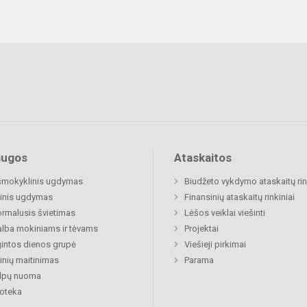
augos
Ataskaitos
šmokyklinis ugdymas
Biudžeto vykdymo ataskaitų rin
inis ugdymas
Finansinių ataskaitų rinkiniai
rmalusis švietimas
Lėšos veiklai viešinti
lba mokiniams ir tėvams
Projektai
gintos dienos grupė
Viešieji pirkimai
nių maitinimas
Parama
alpų nuoma
ioteka