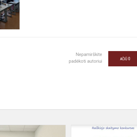
Nepamirškite
0
AČIŪ
padėkoti autoriui
Rašau
diktantą