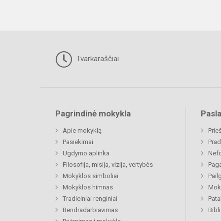
Tvarkaraščiai
Pagrindinė mokykla
Pasl
Apie mokyklą
Prie
Pasiekimai
Prad
Ugdymo aplinka
Nefo
Filosofija, misija, vizija, vertybės
Paga
Mokyklos simboliai
Pail
Mokyklos himnas
Moki
Tradiciniai renginiai
Pat
Bendradarbiavimas
Bibl