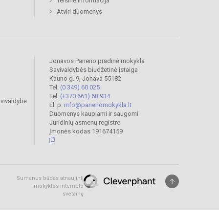
Teisinė informacija
Atviri duomenys
Jonavos Panerio pradinė mokykla
Savivaldybės biudžetinė įstaiga
Kauno g. 9, Jonava 55182
Tel.
(0 349) 60 025
Tel.
(+370 661) 68 934
vivaldybė
El. p.
info@paneriomokykla.lt
Duomenys kaupiami ir saugomi
Juridinių asmenų registre
Įmonės kodas 191674159
Sumanus būdas atnaujinti
mokyklos interneto
svetainę