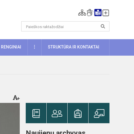
DAUGIAU
RENGINIAI
STRUKTŪRA IR KONTAKTAI
Naujienų archyvas