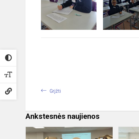
Grįžti
Ankstesnės naujienos
Mažoji
plunksnelė