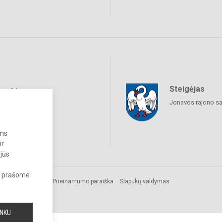
Steigėjas
raukime
Jonavos rajono sa
ums
ir
 jūs
s, prašome
Prieinamumo paraiška
Slapukų valdymas
INKU