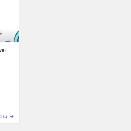
Lietuvai
2023”
vai
čiau