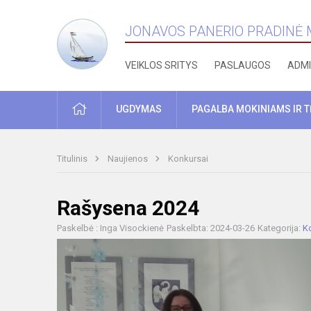
JONAVOS PANERIO PRADINĖ
VEIKLOS SRITYS
PASLAUGOS
ADMI
PRADŽIA
UGDYMAS
PAGALBA MOKINIAMS IR 
Titulinis
Naujienos
Konkursai
Rašysena 2024
Paskelbė : Inga Visockienė
Paskelbta: 2024-03-26
Kategorija:
K