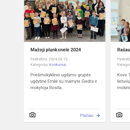
2024
Mažoji plunksnelė 2024
Rašau
Paskelbta: 2024-03-15
Paskelb
Kategorija:
Konkursai
Kategor
Priešmokyklinio ugdymo grupės
Kovo 1
ugdytinė Emilė su mamyte Giedra ir
lietuvi
mokytoja Rosita...
mokinia
Plačiau