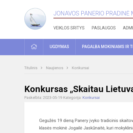
JONAVOS PANERIO PRADINĖ
VEIKLOS SRITYS
PASLAUGOS
ADMI
PRADŽIA
UGDYMAS
PAGALBA MOKINIAMS IR 
Titulinis
Naujienos
Konkursai
Konkursas „Skaitau Lietuv
Paskelbta: 2023-05-19
Kategorija:
Konkursai
Gegužės 19 dieną Panery įvyko tradicinis skaitov
klasės mokinė Jogailė Jaskūnaitė, kuri mokyklin