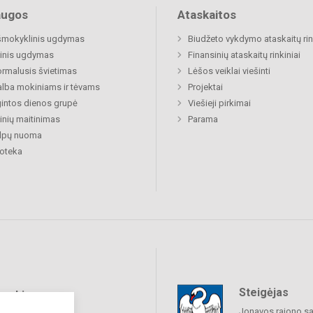
augos
Ataskaitos
šmokyklinis ugdymas
Biudžeto vykdymo ataskaitų rin
inis ugdymas
Finansinių ataskaitų rinkiniai
rmalusis švietimas
Lėšos veiklai viešinti
lba mokiniams ir tėvams
Projektai
gintos dienos grupė
Viešieji pirkimai
nių maitinimas
Parama
alpų nuoma
ioteka
Steigėjas
raukime
Jonavos rajono sa