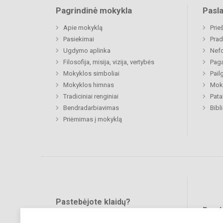
Pagrindinė mokykla
Pasl
Apie mokyklą
Prie
Pasiekimai
Prad
Ugdymo aplinka
Nefo
Filosofija, misija, vizija, vertybės
Paga
Mokyklos simboliai
Pail
Mokyklos himnas
Moki
Tradiciniai renginiai
Pat
Bendradarbiavimas
Bibl
Priėmimas į mokyklą
Pastebėjote klaidų?
Bend
Turite pasiūlymų?