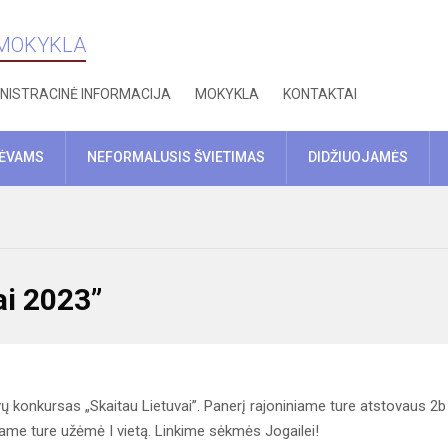
 MOKYKLA
NISTRACINĖ INFORMACIJA
MOKYKLA
KONTAKTAI
TĖVAMS
NEFORMALUSIS ŠVIETIMAS
DIDŽIUOJAMĖS
ai 2023”
ų konkursas „Skaitau Lietuvai”. Panerį rajoniniame ture atstovaus 2b
iame ture užėmė I vietą. Linkime sėkmės Jogailei!