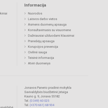
Informacija
kiniai
Nuorodos
Laisvos darbo vietos
Asmens duomenų apsauga
Konsultavimasis su visuomene
Dažniausiai užduodami klausimai
Pranešėjų apsauga
Korupcijos prevencija
Civilinė sauga
Teisinė informacija
Atviri duomenys
Jonavos Panerio pradinė mokykla
Savivaldybės biudžetinė įstaiga
Kauno g. 9, Jonava 55182
Tel.
(0 349) 60 025
Tel.
(+370 661) 68 934
vivaldybė