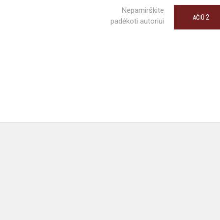
Nepamirškite
2
AČIŪ
padėkoti autoriui