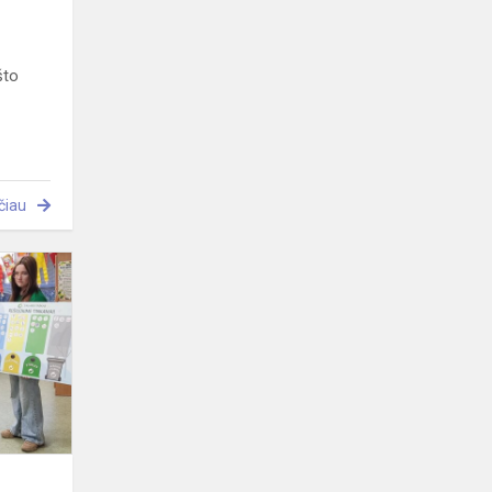
što
čiau
Žalioji
žinutė
tau