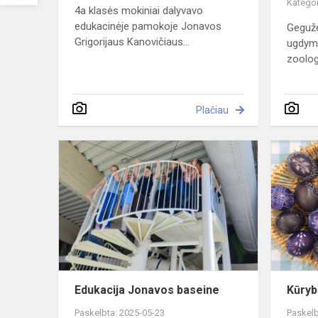
Kategor
4a klasės mokiniai dalyvavo
edukacinėje pamokoje Jonavos
Gegužė
Grigorijaus Kanovičiaus...
ugdymo
zoologi
Plačiau
Edukacija
Jonavos
baseine
Edukacija Jonavos baseine
Kūryb
Paskelbta: 2025-05-23
Paskelb