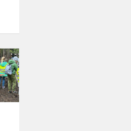
Perlinių
danielių
parke