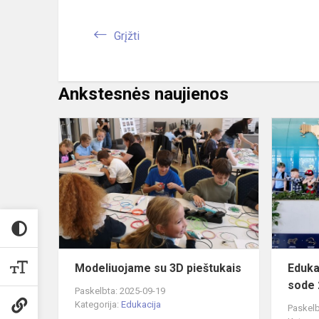
Grįžti
Ankstesnės naujienos
Modeliuoja
su
3D
pieštukais
Modeliuojame su 3D pieštukais
Eduka
sode 
Paskelbta: 2025-09-19
Kategorija:
Edukacija
Paskelb