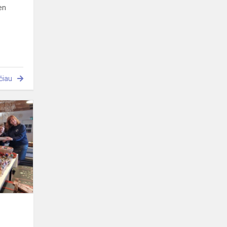
en
čiau
Margučių
raštai
2025