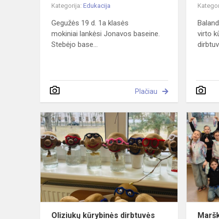
Kategorija:
Edukacija
Kategor
Gegužės 19 d. 1a klasės
Baland
mokiniai lankėsi Jonavos baseine.
virto 
Stebėjo base...
dirbtuv
Plačiau
Oliziukų
kūrybinės
dirbtuvės
Oliziukų kūrybinės dirbtuvės
Marški