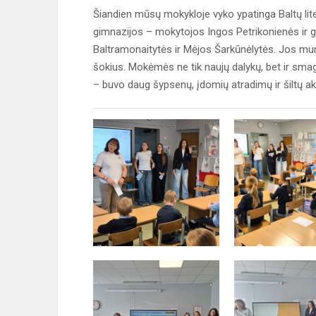
Šiandien mūsų mokykloje vyko ypatinga Baltų lit
gimnazijos – mokytojos Ingos Petrikonienės ir g
Baltramonaitytės ir Mėjos Šarkūnėlytės. Jos mums
šokius. Mokėmės ne tik naujų dalykų, bet ir smag
– buvo daug šypsenų, įdomių atradimų ir šiltų a