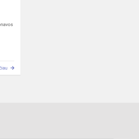
Jonavos
čiau