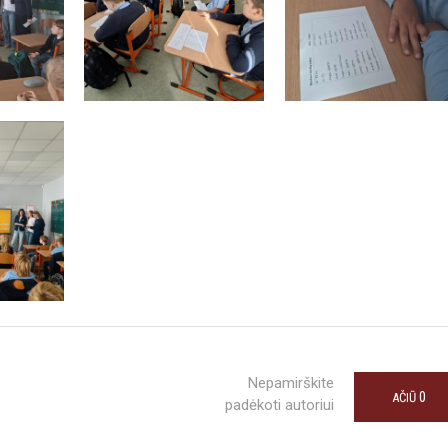
Nepamirškite
0
AČIŪ
padėkoti autoriui