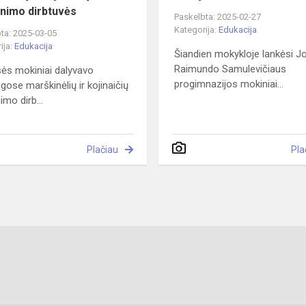
nimo dirbtuvės
Paskelbta: 2025-02-27
Kategorija:
Edukacija
ta: 2025-03-05
ija:
Edukacija
Šiandien mokykloje lankėsi 
Raimundo Samulevičiaus
sės mokiniai dalyvavo
progimnazijos mokiniai...
ngose marškinėlių ir kojinaičių
imo dirb...
Plačiau
Pla