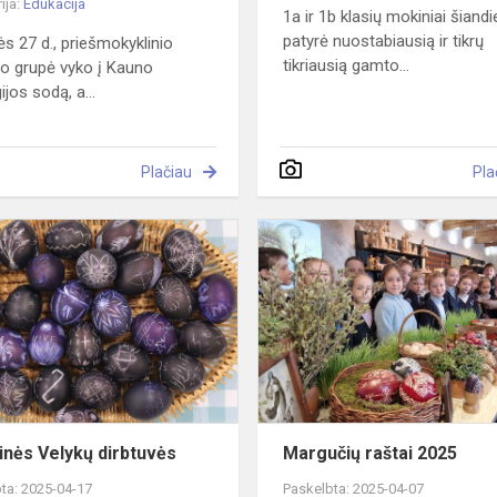
ija:
Edukacija
1a ir 1b klasių mokiniai šiandi
patyrė nuostabiausią ir tikrų
s 27 d., priešmokyklinio
tikriausią gamto...
 grupė vyko į Kauno
jos sodą, a...
Plačiau
Pla
Kūrybinės
Velykų
dirbtuvės
inės Velykų dirbtuvės
Margučių raštai 2025
ta: 2025-04-17
Paskelbta: 2025-04-07