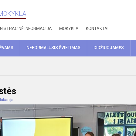
 MOKYKLA
NISTRACINĖ INFORMACIJA
MOKYKLA
KONTAKTAI
TĖVAMS
NEFORMALUSIS ŠVIETIMAS
DIDŽIUOJAMĖS
stės
dukacija