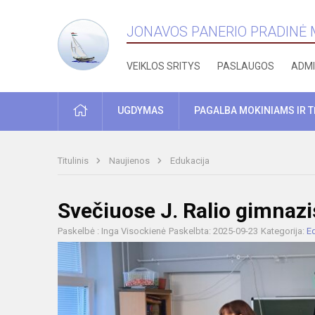
JONAVOS PANERIO PRADINĖ
VEIKLOS SRITYS
PASLAUGOS
ADMI
PRADŽIA
UGDYMAS
PAGALBA MOKINIAMS IR 
Titulinis
Naujienos
Edukacija
Svečiuose J. Ralio gimnazi
Paskelbė : Inga Visockienė
Paskelbta: 2025-09-23
Kategorija:
E