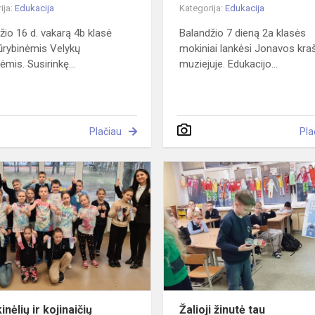
ija:
Edukacija
Kategorija:
Edukacija
žio 16 d. vakarą 4b klasė
Balandžio 7 dieną 2a klasės
kūrybinėmis Velykų
mokiniai lankėsi Jonavos kra
ėmis. Susirinkę...
muziejuje. Edukacijo...
Plačiau
Pla
Marškinėlių
ir
kojinaičių
marginimo
dirbtuvės
nėlių ir kojinaičių
Žalioji žinutė tau