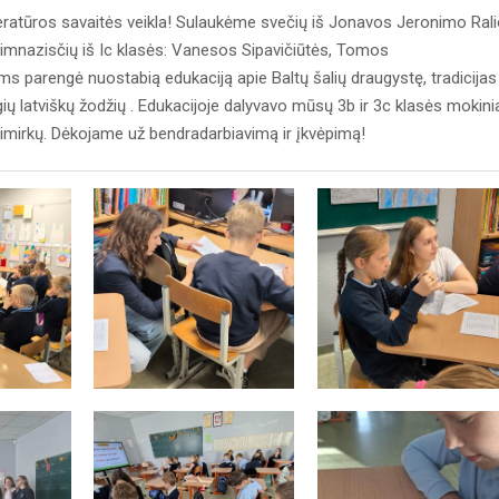
eratūros savaitės veikla! Sulaukėme svečių iš Jonavos Jeronimo Ral
imnazisčių iš Ic klasės: Vanesos Sipavičiūtės, Tomos
 parengė nuostabią edukaciją apie Baltų šalių draugystę, tradicijas 
ių latviškų žodžių . Edukacijoje dalyvavo mūsų 3b ir 3c klasės mokini
kimirkų. Dėkojame už bendradarbiavimą ir įkvėpimą!