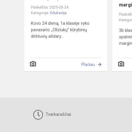
margi
Paskelbta: 2025-03-24
Kategorija:
Edukacija
Paskelb
Kategor
Kovo 24 dieną, 1a klasėje vyko
pavasario ,,Oliziukų” kūrybinių
3b kla
dirbtuvių atidary...
spalvi
margin
Plačiau
Tvarkaraščiai