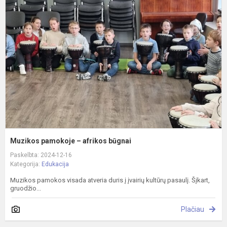
p
–
a
b
Muzikos pamokoje – afrikos būgnai
Paskelbta: 2024-12-16
Kategorija:
Edukacija
Muzikos pamokos visada atveria duris į įvairių kultūrų pasaulį. Šįkart,
gruodžio...
Plačiau