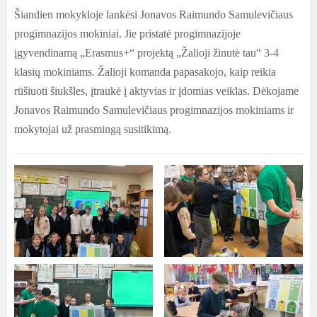
Šiandien mokykloje lankėsi Jonavos Raimundo Samulevičiaus
progimnazijos mokiniai. Jie pristatė progimnazijoje
įgyvendinamą „Erasmus+“ projektą „Žalioji žinutė tau“ 3-4
klasių mokiniams. Žalioji komanda papasakojo, kaip reikia
rūšiuoti šiukšles, įtraukė į aktyvias ir įdomias veiklas. Dėkojame
Jonavos Raimundo Samulevičiaus progimnazijos mokiniams ir
mokytojai už prasmingą susitikimą.