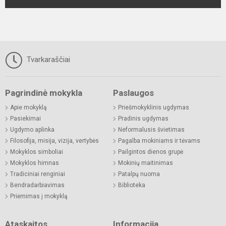
Tvarkaraščiai
Pagrindinė mokykla
Paslaugos
Apie mokyklą
Priešmokyklinis ugdymas
Pasiekimai
Pradinis ugdymas
Ugdymo aplinka
Neformalusis švietimas
Filosofija, misija, vizija, vertybės
Pagalba mokiniams ir tėvams
Mokyklos simboliai
Pailgintos dienos grupė
Mokyklos himnas
Mokinių maitinimas
Tradiciniai renginiai
Patalpų nuoma
Bendradarbiavimas
Biblioteka
Priėmimas į mokyklą
Ataskaitos
Informacija