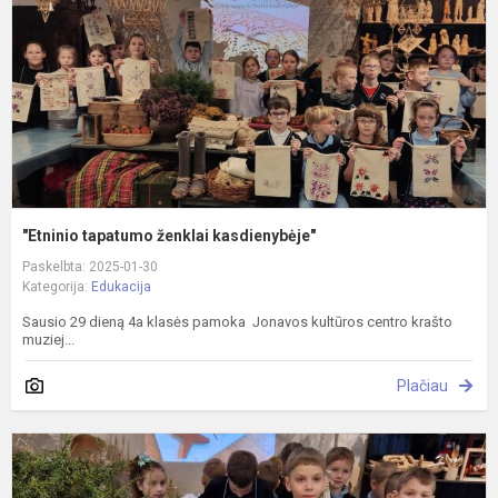
"Etninio tapatumo ženklai kasdienybėje"
Paskelbta: 2025-01-30
Kategorija:
Edukacija
Sausio 29 dieną 4a klasės pamoka Jonavos kultūros centro krašto
muziej...
Plačiau
T
ž