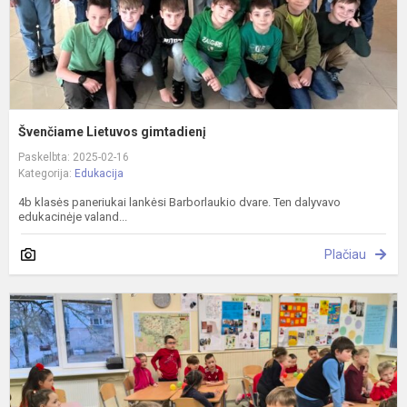
Švenčiame Lietuvos gimtadienį
Paskelbta: 2025-02-16
Kategorija:
Edukacija
4b klasės paneriukai lankėsi Barborlaukio dvare. Ten dalyvavo
edukacinėje valand...
Plačiau
P
L