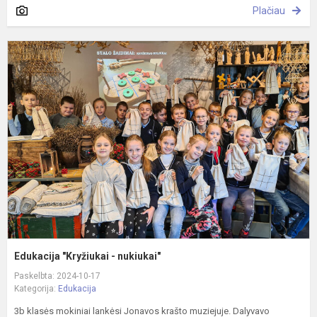
Plačiau
E
"
-
n
Edukacija "Kryžiukai - nukiukai"
Paskelbta: 2024-10-17
Kategorija:
Edukacija
3b klasės mokiniai lankėsi Jonavos krašto muziejuje. Dalyvavo