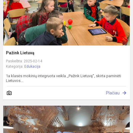
Pažink Lietuvą
Paskelbta: 2025-02-14
Kategorija:
Edukacija
1a klasės mokinių integruota veikla ,,Pažink Lietuvą'', skirta paminėti
Lietuvos...
Plačiau
"
t
ž
k