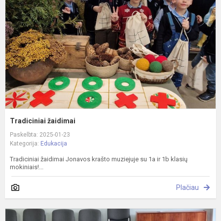
Tradiciniai žaidimai
Paskelbta: 2025-01-23
Kategorija:
Edukacija
Tradiciniai žaidimai Jonavos krašto muziejuje su 1a ir 1b klasių
mokiniais!...
Plačiau
M