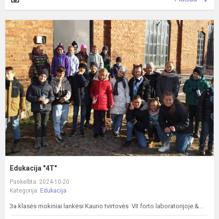
E
"
Edukacija "4T"
Paskelbta: 2024-10-20
Kategorija:
Edukacija
3a klasės mokiniai lankėsi Kauno tvirtovės VII forto laboratorijoje.&...