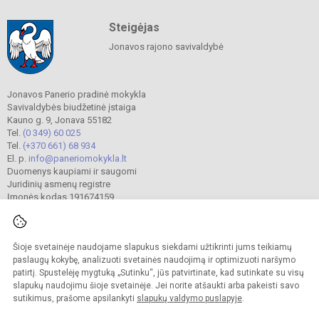
Steigėjas
Jonavos rajono savivaldybė
Jonavos Panerio pradinė mokykla
Savivaldybės biudžetinė įstaiga
Kauno g. 9, Jonava 55182
Tel.
(0 349) 60 025
Tel.
(+370 661) 68 934
El. p.
info@paneriomokykla.lt
Duomenys kaupiami ir saugomi
Juridinių asmenų registre
Įmonės kodas 191674159
Šioje svetainėje naudojame slapukus siekdami užtikrinti jums teikiamų
© 2023. Jonavos Panerio pradinė mokykla. Visos teisės saugomos.
Kopijuoti turinį be raštiško įstaigos administracijos sutikimo griežtai draudžiama.
paslaugų kokybę, analizuoti svetainės naudojimą ir optimizuoti naršymo
patirtį. Spustelėję mygtuką „Sutinku“, jūs patvirtinate, kad sutinkate su visų
Prieinamumo paraiška
Slapukų valdymas
slapukų naudojimu šioje svetainėje. Jei norite atšaukti arba pakeisti savo
sutikimus, prašome apsilankyti
slapukų valdymo puslapyje
.
Sumanus būdas atnaujinti
mokyklos interneto