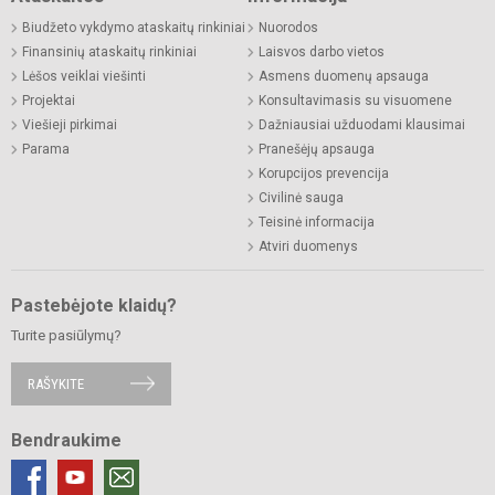
Biudžeto vykdymo ataskaitų rinkiniai
Nuorodos
Finansinių ataskaitų rinkiniai
Laisvos darbo vietos
Lėšos veiklai viešinti
Asmens duomenų apsauga
Projektai
Konsultavimasis su visuomene
Viešieji pirkimai
Dažniausiai užduodami klausimai
Parama
Pranešėjų apsauga
Korupcijos prevencija
Civilinė sauga
Teisinė informacija
Atviri duomenys
Pastebėjote klaidų?
Turite pasiūlymų?
RAŠYKITE
Bendraukime