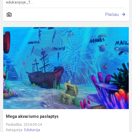
edukacijoje ,,T...
Plačiau
M
a
p
Mega akvariumo paslaptys
Paskelbta: 2024-09-24
Kategorija:
Edukacija