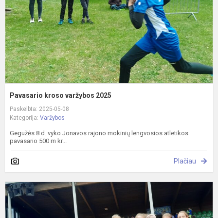
Pavasario kroso varžybos 2025
Paskelbta: 2025-05-08
Kategorija:
Varžybos
Gegužės 8 d. vyko Jonavos rajono mokinių lengvosios atletikos
pavasario 500 m kr...
Plačiau
R
v
2