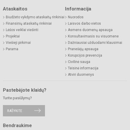
Ataskaitos
Informacija
Biudžeto vykdymo ataskaitų rinkiniai
Nuorodos
Finansinių ataskaitų rinkiniai
Laisvos darbo vietos
Lėšos veiklai viešinti
Asmens duomenų apsauga
Projektai
Konsultavimasis su visuomene
Viešieji pirkimai
Dažniausiai užduodami klausimai
Parama
Pranešėjų apsauga
Korupcijos prevencija
Civilinė sauga
Teisinė informacija
Atviri duomenys
Pastebėjote klaidų?
Turite pasiūlymų?
RAŠYKITE
Bendraukime