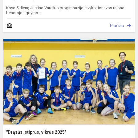
Kovo 5 dieną Justino Vareikio progimnazijoje vyko Jonavos rajono
bendrojo ugdymo...
Plačiau
"
s
v
2
"Drąsūs, stiprūs, vikrūs 2025"