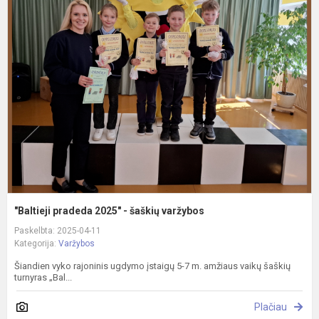
"
p
2
-
š
v
"Baltieji pradeda 2025" - šaškių varžybos
Paskelbta: 2025-04-11
Kategorija:
Varžybos
Šiandien vyko rajoninis ugdymo įstaigų 5-7 m. amžiaus vaikų šaškių
turnyras „Bal...
Plačiau