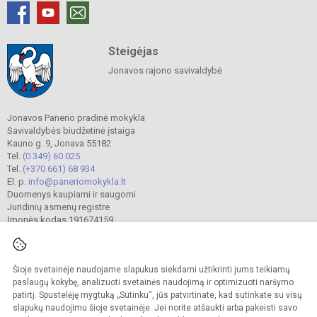
Steigėjas
Jonavos rajono savivaldybė
Jonavos Panerio pradinė mokykla
Savivaldybės biudžetinė įstaiga
Kauno g. 9, Jonava 55182
Tel.
(0 349) 60 025
Tel.
(+370 661) 68 934
El. p.
info@paneriomokykla.lt
Duomenys kaupiami ir saugomi
Juridinių asmenų registre
Įmonės kodas 191674159
Šioje svetainėje naudojame slapukus siekdami užtikrinti jums teikiamų
© 2023. Jonavos Panerio pradinė mokykla. Visos teisės saugomos.
Kopijuoti turinį be raštiško įstaigos administracijos sutikimo griežtai draudžiama.
paslaugų kokybę, analizuoti svetainės naudojimą ir optimizuoti naršymo
patirtį. Spustelėję mygtuką „Sutinku“, jūs patvirtinate, kad sutinkate su visų
Prieinamumo paraiška
Slapukų valdymas
slapukų naudojimu šioje svetainėje. Jei norite atšaukti arba pakeisti savo