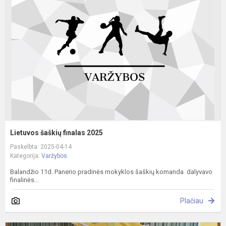
f
2
Lietuvos šaškių finalas 2025
Paskelbta: 2025-04-14
Kategorija:
Varžybos
Balandžio 11d. Panerio pradinės mokyklos šaškių komanda dalyvavo
finalinės...
Plačiau