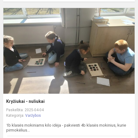
K
-
n
Kryžiukai - nuliukai
Paskelbta: 2025-04-04
Kategorija:
Varžybos
1b klasės mokiniams kilo idėja - pakviesti 4b klasės mokinius, kurie
pirmokėlius...