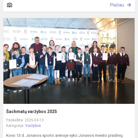
Plačiau
Š
v
2
Šachmatų varžybos 2025
Paskelbta: 2025-03-13
Kategorija:
Varžybos
Kovo 13 d. Jonavos sporto arenoje vyko Jonavos miesto pradinių