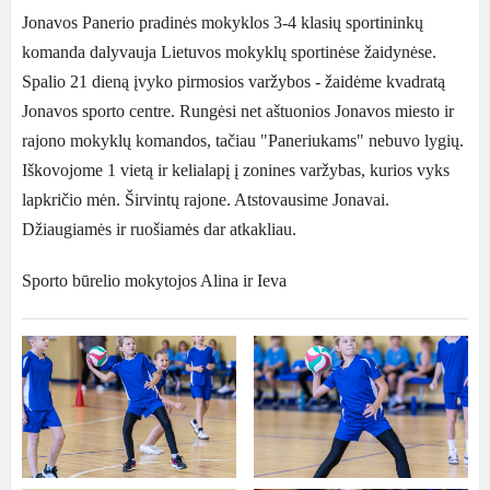
Jonavos Panerio pradinės mokyklos 3-4 klasių sportininkų
komanda dalyvauja Lietuvos mokyklų sportinėse žaidynėse.
Spalio 21 dieną įvyko pirmosios varžybos - žaidėme kvadratą
Jonavos sporto centre. Rungėsi net aštuonios Jonavos miesto ir
rajono mokyklų komandos, tačiau "Paneriukams" nebuvo lygių.
Iškovojome 1 vietą ir kelialapį į zonines varžybas, kurios vyks
lapkričio mėn. Širvintų rajone. Atstovausime Jonavai.
Džiaugiamės ir ruošiamės dar atkakliau.
Sporto būrelio mokytojos Alina ir Ieva