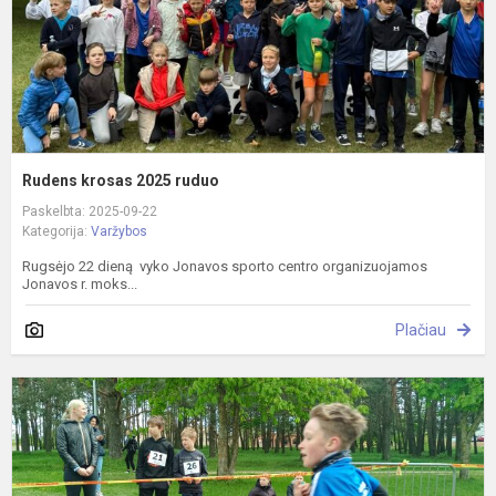
Rudens krosas 2025 ruduo
Paskelbta: 2025-09-22
Kategorija:
Varžybos
Rugsėjo 22 dieną vyko Jonavos sporto centro organizuojamos
Jonavos r. moks...
Plačiau
P
k
v
2