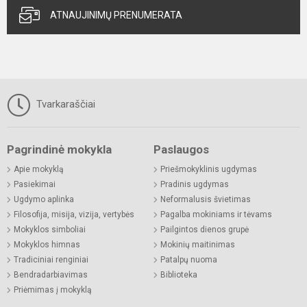
ATNAUJINIMŲ PRENUMERATA
Tvarkaraščiai
Pagrindinė mokykla
Paslaugos
Apie mokyklą
Priešmokyklinis ugdymas
Pasiekimai
Pradinis ugdymas
Ugdymo aplinka
Neformalusis švietimas
Filosofija, misija, vizija, vertybės
Pagalba mokiniams ir tėvams
Mokyklos simboliai
Pailgintos dienos grupė
Mokyklos himnas
Mokinių maitinimas
Tradiciniai renginiai
Patalpų nuoma
Bendradarbiavimas
Biblioteka
Priėmimas į mokyklą