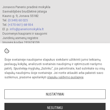
Jonavos Panerio pradinė mokykla
Savivaldybės biudžetinė įstaiga
Kauno g. 9, Jonava 55182
Tel.
(0 349) 60 025
Tel.
(+370 661) 68 934
El. p.
info@paneriomokykla.lt
Duomenys kaupiami ir saugomi
Juridinių asmenų registre
Įmonės kodas 191674159
Šioje svetainėje naudojame slapukus siekdami užtikrinti jums teikiamų
© 2023. Jonavos Panerio pradinė mokykla. Visos teisės saugomos.
Kopijuoti turinį be raštiško įstaigos administracijos sutikimo griežtai draudžiama.
paslaugų kokybę, analizuoti svetainės naudojimą ir optimizuoti naršymo
patirtį. Spustelėję mygtuką „Sutinku“, jūs patvirtinate, kad sutinkate su visų
Prieinamumo paraiška
Slapukų valdymas
slapukų naudojimu šioje svetainėje. Jei norite atšaukti arba pakeisti savo
sutikimus, prašome apsilankyti
slapukų valdymo puslapyje
.
Sumanus būdas atnaujinti
mokyklos interneto
svetainę
NUSTATYMAI
NESUTINKU