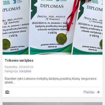
Trikovės varžybos
Paskelbta: 2024-04-29
Kategorija:
Varžybos
Šiandien vyko Lietuvos mokyklų žaidynių pradinių klasių lengvosios
atletik...
Plačiau
F