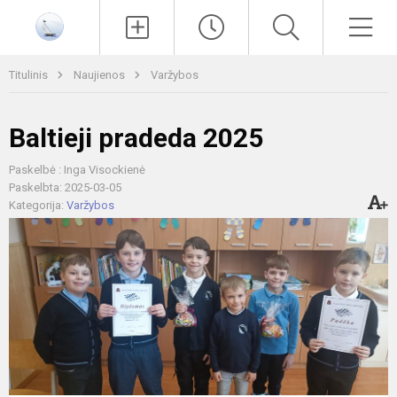
Paieška
Men
Titulinis
Naujienos
Varžybos
Baltieji pradeda 2025
Paskelbė : Inga Visockienė
Paskelbta: 2025-03-05
Kategorija:
Varžybos