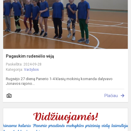
Pagaukim rudenėlio vėją
Paskelbta: 2024-09-28
Kategorija:
Varžybos
Rugsėjo 27 dieną Panerio 1-4 klasių mokinių komanda dalyvavo
Jonavos rajono...
Plačiau
R
k
2