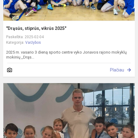
"Drąsūs, stiprūs, vikrūs 2025"
Paskelbta: 2025-02-04
Kategorija:
Varžybos
2025 m. vasario 3 dieną sporto centre vyko Jonavos rajono mokyklų
mokinių ,,Drąs...
Plačiau
P
v