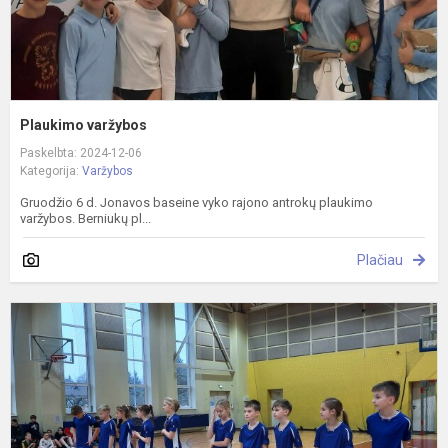
Plaukimo varžybos
Paskelbta: 2024-12-06
Kategorija:
Varžybos
Gruodžio 6 d. Jonavos baseine vyko rajono antrokų plaukimo
varžybos. Berniukų pl...
Plačiau
P
z
k
v