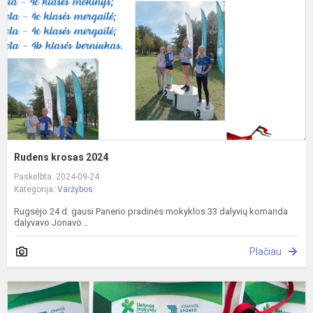
Rudens krosas 2024
Paskelbta: 2024-09-24
Kategorija:
Varžybos
Rugsėjo 24 d. gausi Panerio pradinės mokyklos 33 dalyvių komanda
dalyvavo Jonavo...
Plačiau
T
v