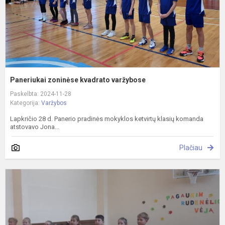
Paneriukai zoninėse kvadrato varžybose
Paskelbta: 2024-11-28
Kategorija:
Varžybos
Lapkričio 28 d. Panerio pradinės mokyklos ketvirtų klasių komanda
atstovavo Jona...
Plačiau
P
r
v