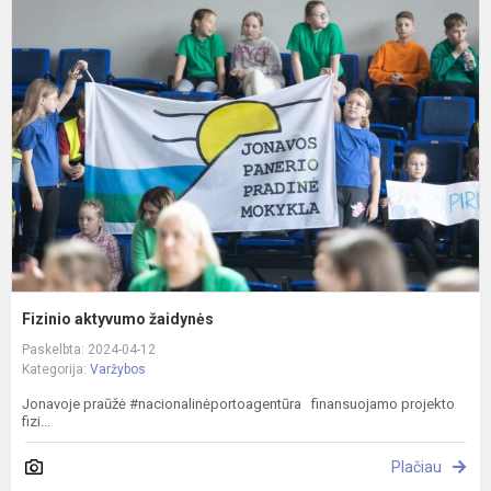
a
ž
Fizinio aktyvumo žaidynės
Paskelbta: 2024-04-12
Kategorija:
Varžybos
Jonavoje praūžė #nacionalinėportoagentūra finansuojamo projekto
fizi...
Plačiau