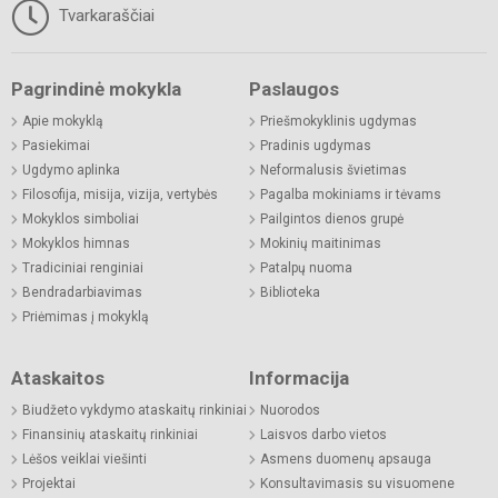
Tvarkaraščiai
Pagrindinė mokykla
Paslaugos
Apie mokyklą
Priešmokyklinis ugdymas
Pasiekimai
Pradinis ugdymas
Ugdymo aplinka
Neformalusis švietimas
Filosofija, misija, vizija, vertybės
Pagalba mokiniams ir tėvams
Mokyklos simboliai
Pailgintos dienos grupė
Mokyklos himnas
Mokinių maitinimas
Tradiciniai renginiai
Patalpų nuoma
Bendradarbiavimas
Biblioteka
Priėmimas į mokyklą
Ataskaitos
Informacija
Biudžeto vykdymo ataskaitų rinkiniai
Nuorodos
Finansinių ataskaitų rinkiniai
Laisvos darbo vietos
Lėšos veiklai viešinti
Asmens duomenų apsauga
Projektai
Konsultavimasis su visuomene