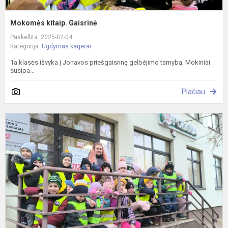
Mokomės kitaip. Gaisrinė
Paskelbta: 2025-02-04
Kategorija:
Ugdymas karjerai
1a klasės išvyka į Jonavos priešgaisrinę gelbėjimo tarnybą. Mokiniai
susipa...
Plačiau
P
k