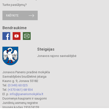
Turite pasiūlymų?
RAŠYKITE
Bendraukime
Steigėjas
Jonavos rajono savivaldybė
Jonavos Panerio pradinė mokykla
Savivaldybės biudžetinė įstaiga
Kauno g. 9, Jonava 55182
Tel.
(0 349) 60 025
Tel.
(+370 661) 68 934
El. p.
info@paneriomokykla.lt
Duomenys kaupiami ir saugomi
Juridinių asmenų registre
Įmonės kodas 191674159