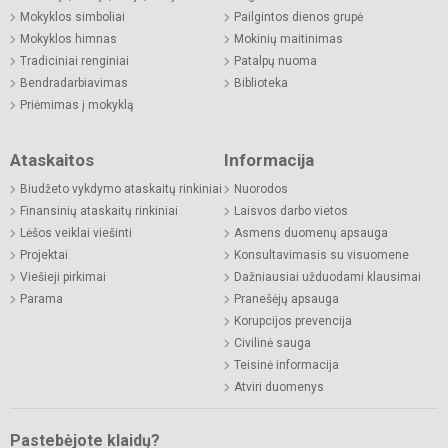
Mokyklos simboliai
Pailgintos dienos grupė
Mokyklos himnas
Mokinių maitinimas
Tradiciniai renginiai
Patalpų nuoma
Bendradarbiavimas
Biblioteka
Priėmimas į mokyklą
Ataskaitos
Informacija
Biudžeto vykdymo ataskaitų rinkiniai
Nuorodos
Finansinių ataskaitų rinkiniai
Laisvos darbo vietos
Lėšos veiklai viešinti
Asmens duomenų apsauga
Projektai
Konsultavimasis su visuomene
Viešieji pirkimai
Dažniausiai užduodami klausimai
Parama
Pranešėjų apsauga
Korupcijos prevencija
Civilinė sauga
Teisinė informacija
Atviri duomenys
Pastebėjote klaidų?