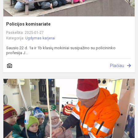
Policijos komisariate
Paskelbta: 2025-01-27
Kategorija:
Ugdymas karjerai
Sausio 22 d. 1a ir 1b klasių mokiniai susipažino su policininko
profesija J...
Plačiau
S
s
v