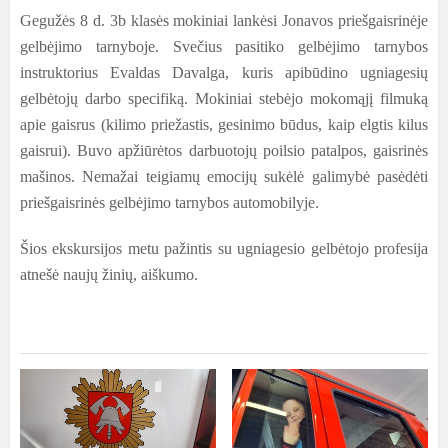
Gegužės 8 d. 3b klasės mokiniai lankėsi Jonavos priešgaisrinėje
gelbėjimo tarnyboje. Svečius pasitiko gelbėjimo tarnybos
instruktorius Evaldas Davalga, kuris apibūdino ugniagesių
gelbėtojų darbo specifiką. Mokiniai stebėjo mokomąjį filmuką
apie gaisrus (kilimo priežastis, gesinimo būdus, kaip elgtis kilus
gaisrui). Buvo apžiūrėtos darbuotojų poilsio patalpos, gaisrinės
mašinos. Nemažai teigiamų emocijų sukėlė galimybė pasėdėti
priešgaisrinės gelbėjimo tarnybos automobilyje.
Šios ekskursijos metu pažintis su ugniagesio gelbėtojo profesija
atnešė naujų žinių, aiškumo.