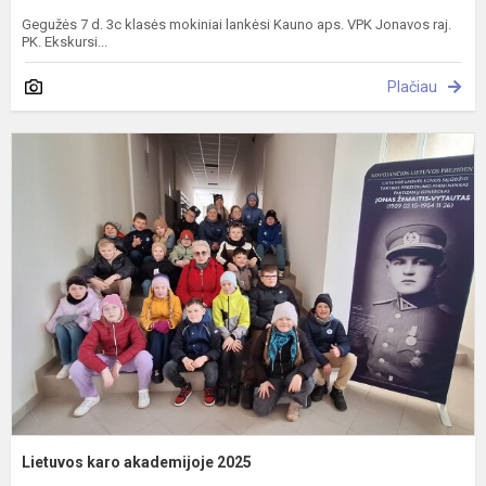
Gegužės 7 d. 3c klasės mokiniai lankėsi Kauno aps. VPK Jonavos raj.
PK. Ekskursi...
Plačiau
L
k
a
2
Lietuvos karo akademijoje 2025