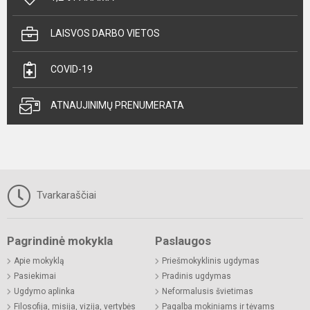
LAISVOS DARBO VIETOS
COVID-19
ATNAUJINIMŲ PRENUMERATA
Tvarkaraščiai
Pagrindinė mokykla
Paslaugos
Apie mokyklą
Priešmokyklinis ugdymas
Pasiekimai
Pradinis ugdymas
Ugdymo aplinka
Neformalusis švietimas
Filosofija, misija, vizija, vertybės
Pagalba mokiniams ir tėvams