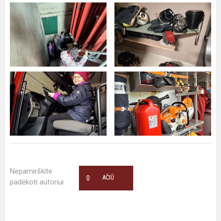
Nepamirškite
0
AČIŪ
padėkoti autoriui