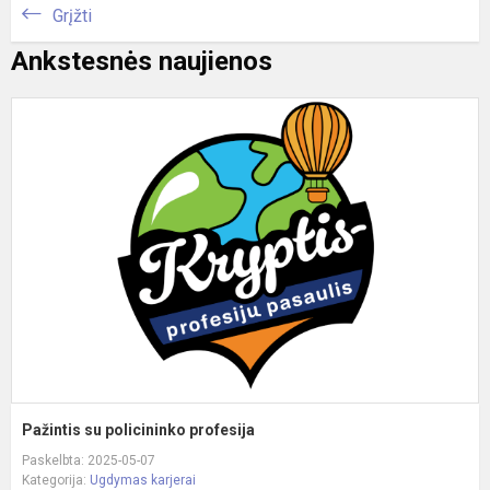
Grįžti
Ankstesnės naujienos
P
s
p
p
Pažintis su policininko profesija
Paskelbta: 2025-05-07
Kategorija:
Ugdymas karjerai