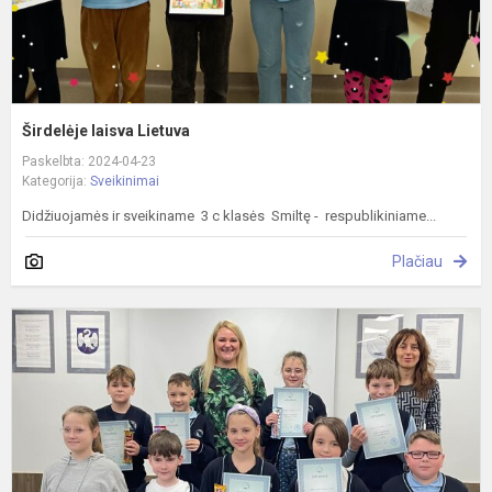
Širdelėje laisva Lietuva
Paskelbta: 2024-04-23
Kategorija:
Sveikinimai
Didžiuojamės ir sveikiname 3 c klasės Smiltę - respublikiniame...
Plačiau
A
k
o