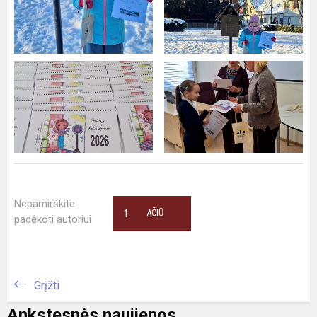
Nepamirškite
1
AČIŪ
padėkoti autoriui
Grįžti
Ankstesnės naujienos