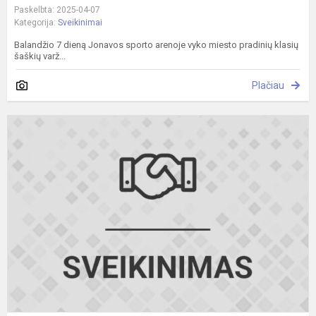
Paskelbta: 2025-04-07
Kategorija:
Sveikinimai
Balandžio 7 dieną Jonavos sporto arenoje vyko miesto pradinių klasių
šaškių varž...
Plačiau
D
p