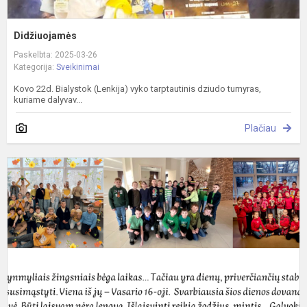
Didžiuojamės
Paskelbta: 2025-03-26
Kategorija:
Sveikinimai
Kovo 22d. Bialystok (Lenkija) vyko tarptautinis dziudo turnyras,
kuriame dalyvav...
Plačiau
S
V
1
-
ą