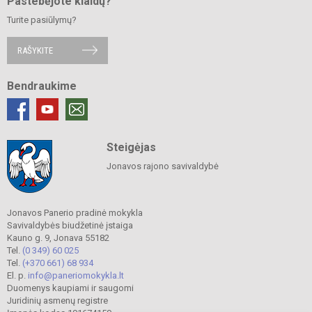
Pastebėjote klaidų?
Turite pasiūlymų?
RAŠYKITE
Bendraukime
Steigėjas
Jonavos rajono savivaldybė
Jonavos Panerio pradinė mokykla
Savivaldybės biudžetinė įstaiga
Kauno g. 9, Jonava 55182
Tel.
(0 349) 60 025
Tel.
(+370 661) 68 934
El. p.
info@paneriomokykla.lt
Duomenys kaupiami ir saugomi
Juridinių asmenų registre