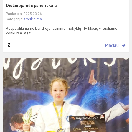
Didžiuojamės paneriukais
Paskelbta: 2025-03-26
Kategorija:
Sveikinimai
Respublikiniame bendrojo lavinimo mokyklų I-IV klasių virtualiame
konkurse "Aš t...
Plačiau
D