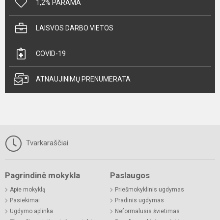
1,2% PARAMA
LAISVOS DARBO VIETOS
COVID-19
ATNAUJINIMŲ PRENUMERATA
Tvarkaraščiai
Pagrindinė mokykla
Paslaugos
Apie mokyklą
Priešmokyklinis ugdymas
Pasiekimai
Pradinis ugdymas
Ugdymo aplinka
Neformalusis švietimas