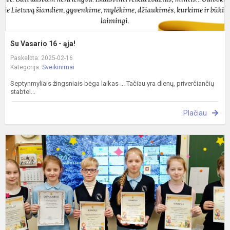
Su Vasario 16 - ąja!
Paskelbta: 2025-02-16
Kategorija:
Sveikinimai
Septynmyliais žingsniais bėga laikas ... Tačiau yra dienų, priverčiančių
stabtel...
Plačiau
Š
l
L