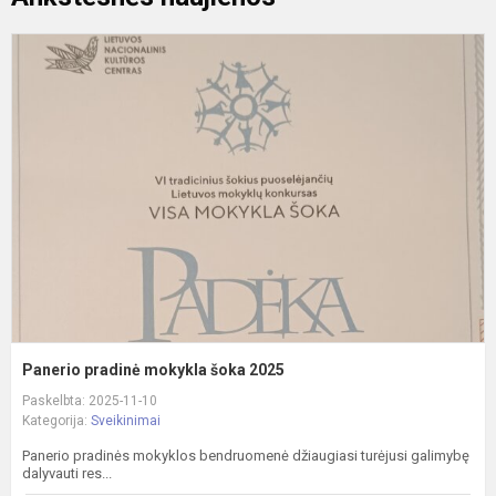
P
p
m
š
2
Panerio pradinė mokykla šoka 2025
Paskelbta: 2025-11-10
Kategorija:
Sveikinimai
Panerio pradinės mokyklos bendruomenė džiaugiasi turėjusi galimybę
dalyvauti res...