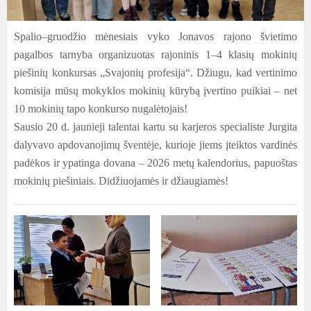
Spalio–gruodžio mėnesiais vyko Jonavos rajono švietimo
pagalbos tarnyba organizuotas rajoninis 1–4 klasių mokinių
piešinių konkursas „Svajonių profesija“. Džiugu, kad vertinimo
komisija mūsų mokyklos mokinių kūrybą įvertino puikiai – net
10 mokinių tapo konkurso nugalėtojais!
Sausio 20 d. jaunieji talentai kartu su karjeros specialiste Jurgita
dalyvavo apdovanojimų šventėje, kurioje jiems įteiktos vardinės
padėkos ir ypatinga dovana – 2026 metų kalendorius, papuoštas
mokinių piešiniais. Didžiuojamės ir džiaugiamės!