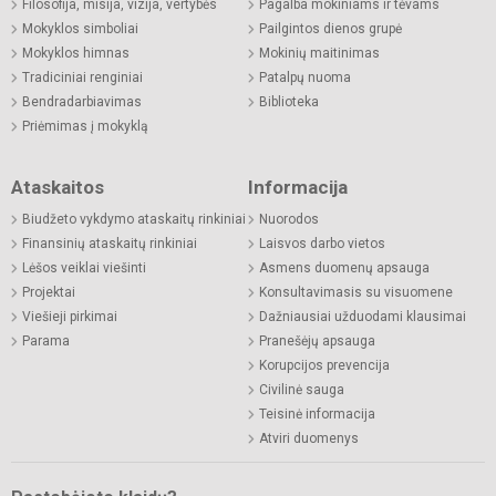
Filosofija, misija, vizija, vertybės
Pagalba mokiniams ir tėvams
Mokyklos simboliai
Pailgintos dienos grupė
Mokyklos himnas
Mokinių maitinimas
Tradiciniai renginiai
Patalpų nuoma
Bendradarbiavimas
Biblioteka
Priėmimas į mokyklą
Ataskaitos
Informacija
Biudžeto vykdymo ataskaitų rinkiniai
Nuorodos
Finansinių ataskaitų rinkiniai
Laisvos darbo vietos
Lėšos veiklai viešinti
Asmens duomenų apsauga
Projektai
Konsultavimasis su visuomene
Viešieji pirkimai
Dažniausiai užduodami klausimai
Parama
Pranešėjų apsauga
Korupcijos prevencija
Civilinė sauga
Teisinė informacija
Atviri duomenys