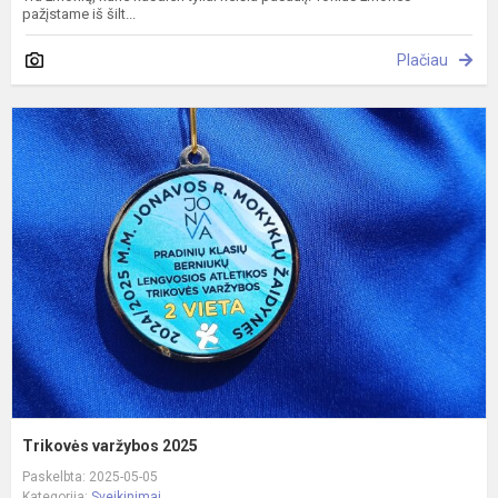
pažįstame iš šilt...
Plačiau
T
v
2
Trikovės varžybos 2025
Paskelbta: 2025-05-05
Kategorija:
Sveikinimai