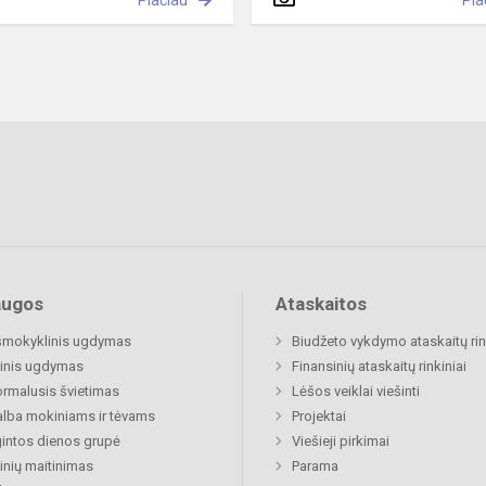
Plačiau
Pla
augos
Ataskaitos
šmokyklinis ugdymas
Biudžeto vykdymo ataskaitų rin
inis ugdymas
Finansinių ataskaitų rinkiniai
rmalusis švietimas
Lėšos veiklai viešinti
lba mokiniams ir tėvams
Projektai
gintos dienos grupė
Viešieji pirkimai
nių maitinimas
Parama