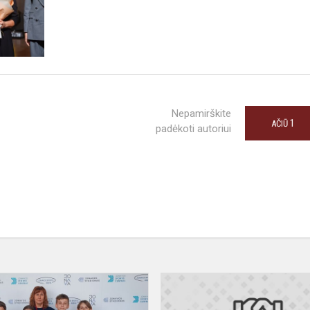
Nepamirškite
1
AČIŪ
padėkoti autoriui
Šaškių
varžybos