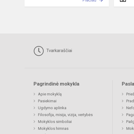
Plačiau
Tvarkaraščiai
Pagrindinė mokykla
Pasl
Apie mokyklą
Prie
Pasiekimai
Prad
Ugdymo aplinka
Nefo
Filosofija, misija, vizija, vertybės
Paga
Mokyklos simboliai
Pail
Mokyklos himnas
Moki