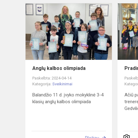
Anglų
kalbos
olimpiada
Anglų kalbos olimpiada
Pradi
Paskelbta: 2024-04-14
Paskelb
Kategorija:
Sveikinimai
Kategor
Balandžio 11 d. įvyko mokyklinė 3-4
Ačiū p
klasių anglų kalbos olimpiada
trenere
Gedvili