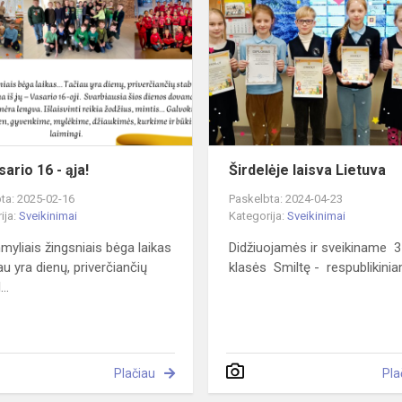
Vasario
16
-
ąja!
ario 16 - ąja!
Širdelėje laisva Lietuva
ta: 2025-02-16
Paskelbta: 2024-04-23
ija:
Sveikinimai
Kategorija:
Sveikinimai
myliais žingsniais bėga laikas
Didžiuojamės ir sveikiname 3
iau yra dienų, priverčiančių
klasės Smiltę - respublikinia
..
Plačiau
Pla