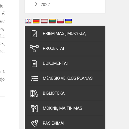
2022
ių,
 iš
sių
esą
PRIĖMIMAS Į MOKYKLĄ
lia
ožį
PROJEKTAI
nei
DOKUMENTAI
 už
MĖNESIO VEIKLOS PLANAS
ojo
BIBLIOTEKA
MOKINIŲ MAITINIMAS
PASIEKIMAI