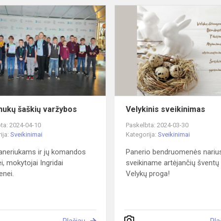
Pradinukų
šaškių
varžybos
nukų šaškių varžybos
Velykinis sveikinimas
ta: 2024-04-10
Paskelbta: 2024-03-30
ija:
Sveikinimai
Kategorija:
Sveikinimai
aneriukams ir jų komandos
Panerio bendruomenės nariu
i, mokytojai Ingridai
sveikiname artėjančių šventų
enei.
Velykų proga!