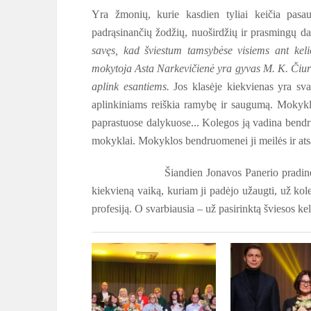
Yra žmonių, kurie kasdien tyliai keičia pasau
padrąsinančių žodžių, nuoširdžių ir prasmingų da
savęs, kad šviestum tamsybėse visiems ant kel
mokytoja Asta Narkevičienė yra gyvas M. K. Čiurli
aplink esantiems.
Jos klasėje kiekvienas yra svar
aplinkiniams reiškia ramybę ir saugumą. Mokykl
paprastuose dalykuose... Kolegos ją vadina bend
mokyklai. Mokyklos bendruomenei ji meilės ir ats
Šiandien Jonavos Panerio pradinės mokykl
kiekvieną vaiką, kuriam ji padėjo užaugti, už ko
profesiją. O svarbiausia – už pasirinktą šviesos kelią