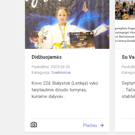
Didžiuojamės
Su Vas
Paskelbta: 2025-03-26
Paskelb
Kategorija:
Sveikinimai
Kategor
Kovo 22d. Bialystok (Lenkija) vyko
Septyn
tarptautinis dziudo turnyras,
... Tač
kuriame dalyvav...
stabtel.
Plačiau