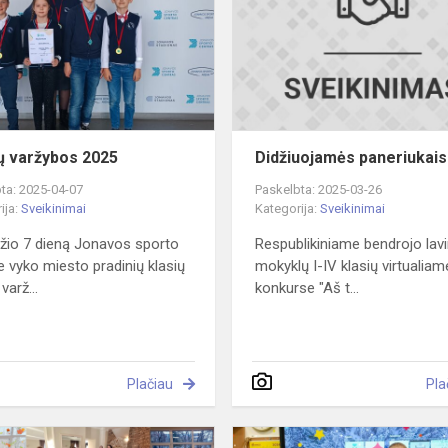
2025
ų varžybos 2025
Didžiuojamės paneriukais
ta: 2025-04-07
Paskelbta: 2025-03-26
ija:
Sveikinimai
Kategorija:
Sveikinimai
žio 7 dieną Jonavos sporto
Respublikiniame bendrojo lav
e vyko miesto pradinių klasių
mokyklų I-IV klasių virtualiam
varž...
konkurse "Aš t...
Plačiau
Pla
ės
Su