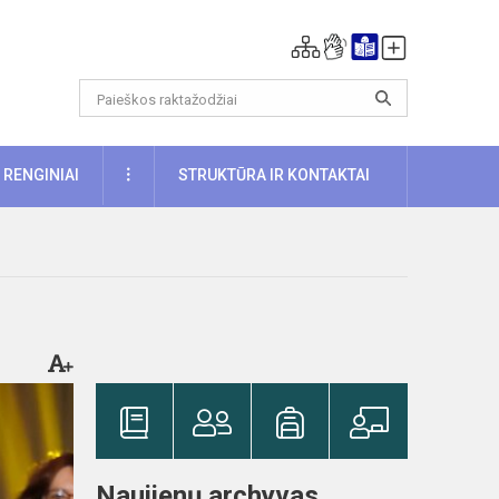
DAUGIAU
RENGINIAI
STRUKTŪRA IR KONTAKTAI
Naujienų archyvas