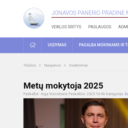
JONAVOS PANERIO PRADINĖ
VEIKLOS SRITYS
PASLAUGOS
ADMI
PRADŽIA
UGDYMAS
PAGALBA MOKINIAMS IR 
Titulinis
Naujienos
Sveikinimai
Metų mokytoja 2025
Paskelbė : Inga Visockienė
Paskelbta: 2025-10-06
Kategorija:
Sv