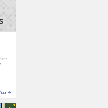
inimo
e
čiau
Širdelėje