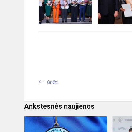
Grįžti
Ankstesnės naujienos
Trikovės
varžybos