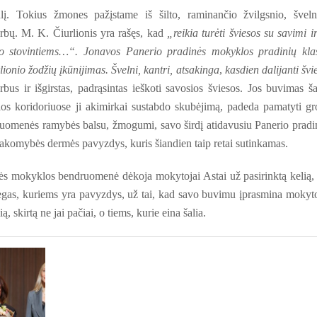
lį. Tokius žmones pažįstame iš šilto, raminančio žvilgsnio, šveln
rbų. M. K. Čiurlionis yra rašęs, kad
„reikia turėti šviesos su savimi ir
io stovintiems…“. Jonavos Panerio pradinės mokyklos pradinių kla
onio žodžių įkūnijimas. Švelni, kantri, atsakinga
,
kasdien dalijanti švi
bus ir išgirstas, padrąsintas ieškoti savosios šviesos. Jos buvimas ša
os koridoriuose ji akimirkai sustabdo skubėjimą, padeda pamatyti gr
ruomenės ramybės balsu, žmogumi, savo širdį atidavusiu Panerio pradi
akomybės dermės pavyzdys, kuris šiandien taip retai sutinkamas.
os bendruomenė dėkoja mokytojai Astai už pasirinktą kelią,
legas, kuriems yra pavyzdys, už tai, kad savo buvimu įprasmina mokyt
, skirtą ne jai pačiai, o tiems, kurie eina šalia.