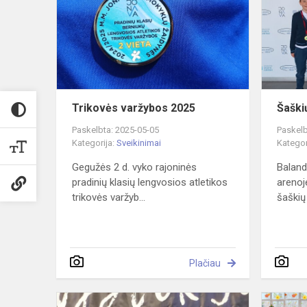
2025
Trikovės varžybos 2025
Šaški
Paskelbta: 2025-05-05
Paskelb
Kategorija:
Sveikinimai
Kategor
Gegužės 2 d. vyko rajoninės
Baland
pradinių klasių lengvosios atletikos
arenoj
trikovės varžyb...
šaškių 
Plačiau
Didžiuojam