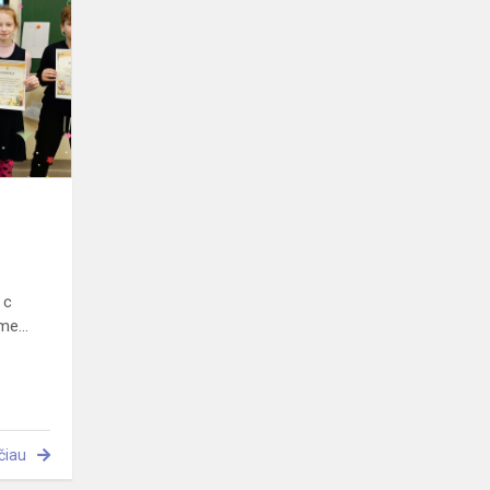
laisva
Lietuva
 c
me...
čiau