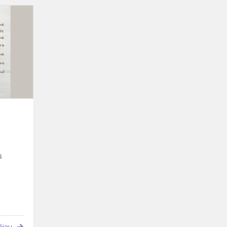
Velykinis
sveikinimas
s