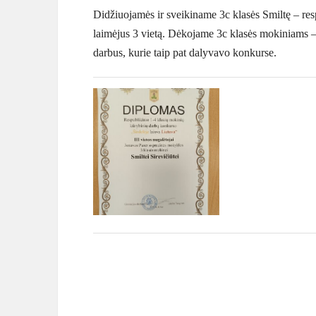
Didžiuojamės ir sveikiname 3c klasės Smiltę – res
laimėjus 3 vietą. Dėkojame 3c klasės mokiniams – 
darbus, kurie taip pat dalyvavo konkurse.