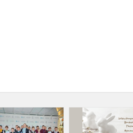
Pradinukų
šaškių
varžybos