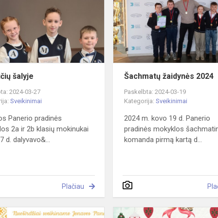
čių šalyje
Šachmatų žaidynės 2024
ta: 2024-03-27
Paskelbta: 2024-03-19
ija:
Sveikinimai
Kategorija:
Sveikinimai
s Panerio pradinės
2024 m. kovo 19 d. Panerio
os 2a ir 2b klasių mokinukai
pradinės mokyklos šachmati
7 d. dalyvavo&...
komanda pirmą kartą d...
Plačiau
Pla
Su