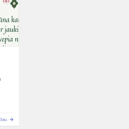
sveikinimas
s
čiau