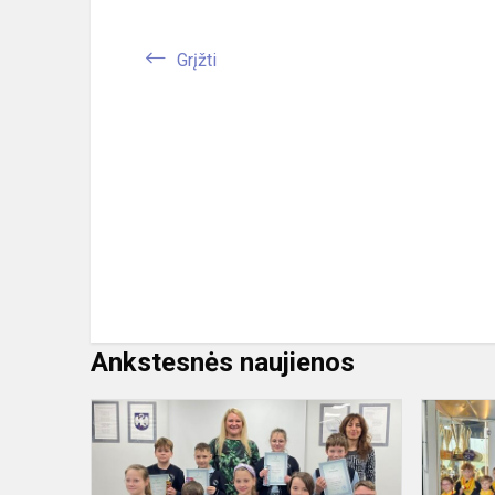
Grįžti
Ankstesnės naujienos
Anglų
kalbos
olimpiada