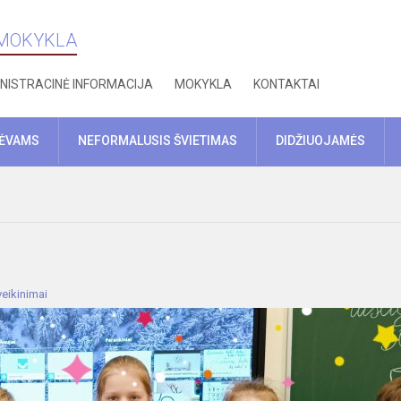
 MOKYKLA
NISTRACINĖ INFORMACIJA
MOKYKLA
KONTAKTAI
TĖVAMS
NEFORMALUSIS ŠVIETIMAS
DIDŽIUOJAMĖS
eikinimai