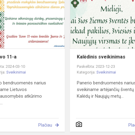
Kovo
11-
a
vo 11-a
Kalėdinis sveikinimas
ta: 2024-03-10
Paskelbta: 2023-12-23
ija:
Sveikinimai
Kategorija:
Sveikinimai
o bendruomenės narius
Panerio bendruomenės nariu
name Lietuvos
sveikiname artėjančių šventų
klausomybės atkūrimo
Kalėdų ir Naujųjų metų...
..
Plačiau
Pla