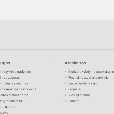
augos
Ataskaitos
šmokyklinis ugdymas
Biudžeto vykdymo ataskaitų rin
inis ugdymas
Finansinių ataskaitų rinkiniai
rmalusis švietimas
Lėšos veiklai viešinti
lba mokiniams ir tėvams
Projektai
gintos dienos grupė
Viešieji pirkimai
nių maitinimas
Parama
alpų nuoma
ioteka