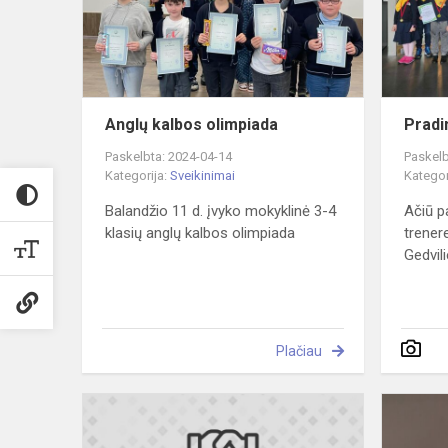
Anglų kalbos olimpiada
Pradi
Paskelbta: 2024-04-14
Paskelb
Kategorija:
Sveikinimai
Kategor
Balandžio 11 d. įvyko mokyklinė 3-4
Ačiū p
klasių anglų kalbos olimpiada
trenere
Gedvili
Plačiau
Rašau
diktantą