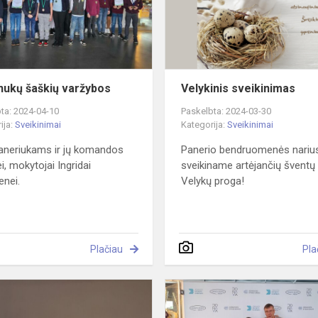
nukų šaškių varžybos
Velykinis sveikinimas
ta: 2024-04-10
Paskelbta: 2024-03-30
ija:
Sveikinimai
Kategorija:
Sveikinimai
aneriukams ir jų komandos
Panerio bendruomenės nariu
i, mokytojai Ingridai
sveikiname artėjančių šventų
enei.
Velykų proga!
Plačiau
Pla
Gudručių
šalyje