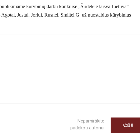
publikiniame kūrybinių darbų konkurse „Širdelėje laisva Lietuva“
Agotai, Justui, Joriui, Rusnei, Smiltei G. už nuostabius kūrybinius
Nepamirškite
0
AČIŪ
padėkoti autoriui