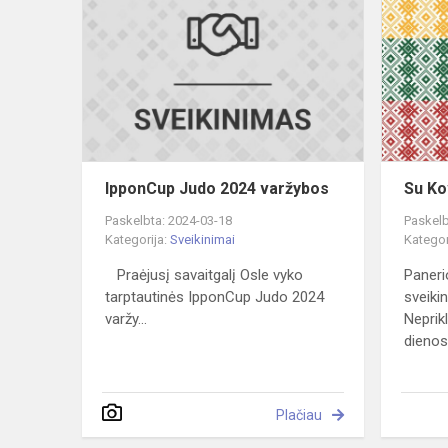
Judo
2024
varžybos
IpponCup Judo 2024 varžybos
Su Ko
Paskelbta: 2024-03-18
Paskelb
Kategorija:
Sveikinimai
Kategor
Praėjusį savaitgalį Osle vyko
Paneri
tarptautinės IpponCup Judo 2024
sveiki
varžy...
Nepri
dienos.
Plačiau