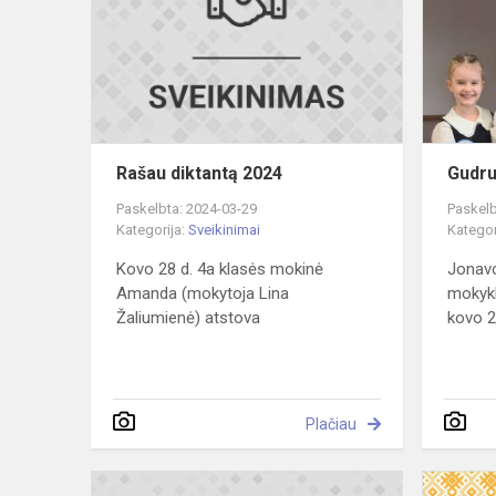
2024
Rašau diktantą 2024
Gudru
Paskelbta: 2024-03-29
Paskelb
Kategorija:
Sveikinimai
Kategor
Kovo 28 d. 4a klasės mokinė
Jonavo
Amanda (mokytoja Lina
mokykl
Žaliumienė) atstova
kovo 2
Plačiau
IpponCup