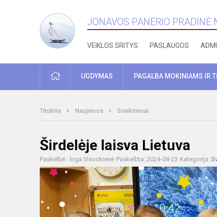
JONAVOS PANERIO PRADINĖ
VEIKLOS SRITYS
PASLAUGOS
ADMI
PRADŽIA
UGDYMAS
PAGALBA MOKINIAMS IR 
Titulinis
Naujienos
Sveikinimai
Širdelėje laisva Lietuva
Paskelbė : Inga Visockienė
Paskelbta: 2024-04-23
Kategorija:
Sv