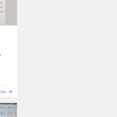
s
čiau
Šachmatų
žaidynės