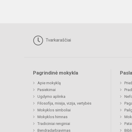
Tvarkaraščiai
Pagrindinė mokykla
Pasl
Apie mokyklą
Prie
Pasiekimai
Prad
Ugdymo aplinka
Nefo
Filosofija, misija, vizija, vertybės
Paga
Mokyklos simboliai
Pail
Mokyklos himnas
Moki
Tradiciniai renginiai
Pat
Bendradarbiavimas
Bibl