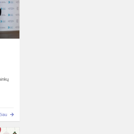
2024
ninkų
čiau
Kalėdinis