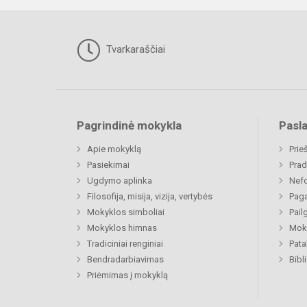
Tvarkaraščiai
Pagrindinė mokykla
Pasl
Apie mokyklą
Prie
Pasiekimai
Prad
Ugdymo aplinka
Nefo
Filosofija, misija, vizija, vertybės
Paga
Mokyklos simboliai
Pail
Mokyklos himnas
Moki
Tradiciniai renginiai
Pat
Bendradarbiavimas
Bibl
Priėmimas į mokyklą