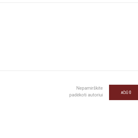
Nepamirškite
0
AČIŪ
padėkoti autoriui