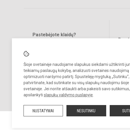
Pastebėjote klaidų?
Bend
Turite pasiūlymų?
RAŠYKITE
Šioje svetainėje naudojame slapukus siekdami užtikrinti j
teikiamų paslaugų kokybę, analizuoti svetainės naudojimą 
optimizuoti naršymo patirtį. Spustelėję mygtuką „Sutinku“,
patvirtinate, kad sutinkate su visų slapukų naudojimu šioje
svetainėje. Jei norite atšaukti arba pakeisti savo sutikimu
© 2023. Jonavos Panerio pradinė mokykla. Visos teisės saugomos.
apsilankyti
slapukų valdymo puslapyje
.
Kopijuoti turinį be raštiško įstaigos administracijos sutikimo griežtai
draudžiama.
NUSTATYMAI
NESUTINKU
SUT