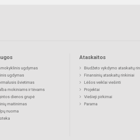
augos
Ataskaitos
šmokyklinis ugdymas
Biudžeto vykdymo ataskaitų rin
inis ugdymas
Finansinių ataskaitų rinkiniai
rmalusis švietimas
Lėšos veiklai viešinti
lba mokiniams ir tėvams
Projektai
gintos dienos grupė
Viešieji pirkimai
nių maitinimas
Parama
alpų nuoma
ioteka