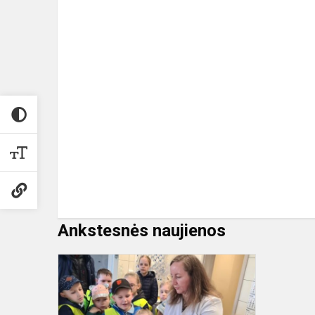
Ankstesnės naujienos
Pamokėlė
„Jonavos
vandenyse”