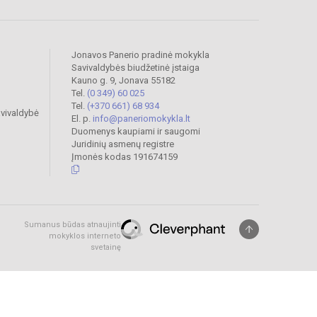
Jonavos Panerio pradinė mokykla
Savivaldybės biudžetinė įstaiga
Kauno g. 9, Jonava 55182
Tel.
(0 349) 60 025
Tel.
(+370 661) 68 934
vivaldybė
El. p.
info@paneriomokykla.lt
Duomenys kaupiami ir saugomi
Juridinių asmenų registre
Įmonės kodas 191674159
Sumanus būdas atnaujinti
mokyklos interneto
svetainę