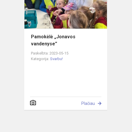
Pamokėlė „Jonavos
vandenyse”
Paskelbta: 2023-05-15
Kategorija:
Svarbu!
Plačiau