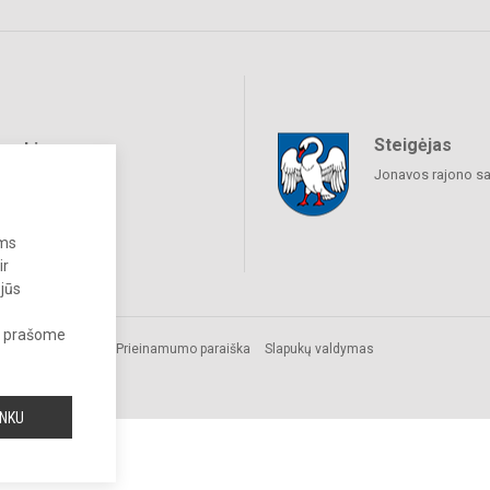
Steigėjas
raukime
Jonavos rajono sa
ums
ir
 jūs
s, prašome
Prieinamumo paraiška
Slapukų valdymas
INKU