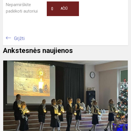
Nepamirškite
0
AČIŪ
padėkoti autoriui
Grįžti
Ankstesnės naujienos
A
t
j
ir
m