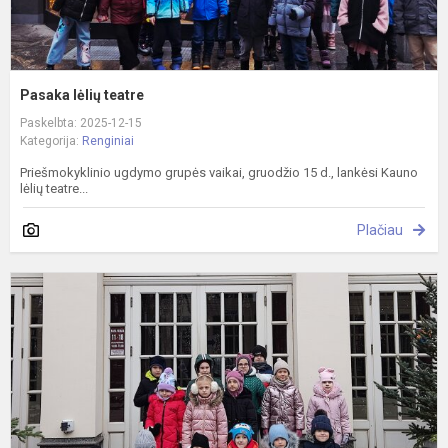
Pasaka lėlių teatre
Paskelbta: 2025-12-15
Kategorija:
Renginiai
Priešmokyklinio ugdymo grupės vaikai, gruodžio 15 d., lankėsi Kauno
lėlių teatre...
Plačiau
P
n
K
n
p
ik
k