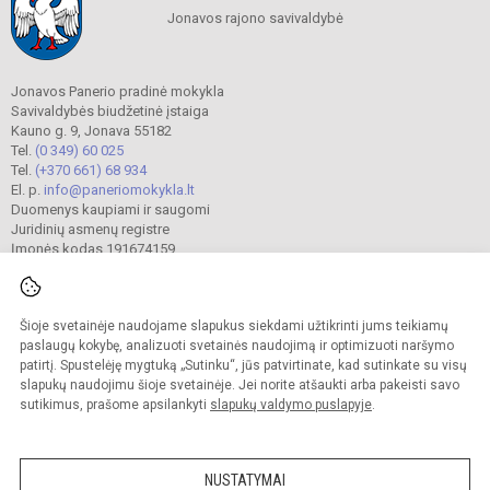
Jonavos rajono savivaldybė
Jonavos Panerio pradinė mokykla
Savivaldybės biudžetinė įstaiga
Kauno g. 9, Jonava 55182
Tel.
(0 349) 60 025
Tel.
(+370 661) 68 934
El. p.
info@paneriomokykla.lt
Duomenys kaupiami ir saugomi
Juridinių asmenų registre
Įmonės kodas 191674159
Šioje svetainėje naudojame slapukus siekdami užtikrinti jums teikiamų
© 2023. Jonavos Panerio pradinė mokykla. Visos teisės saugomos.
Kopijuoti turinį be raštiško įstaigos administracijos sutikimo griežtai draudžiama.
paslaugų kokybę, analizuoti svetainės naudojimą ir optimizuoti naršymo
patirtį. Spustelėję mygtuką „Sutinku“, jūs patvirtinate, kad sutinkate su visų
Prieinamumo paraiška
Slapukų valdymas
slapukų naudojimu šioje svetainėje. Jei norite atšaukti arba pakeisti savo
sutikimus, prašome apsilankyti
slapukų valdymo puslapyje
.
Sumanus būdas atnaujinti
mokyklos interneto
svetainę
NUSTATYMAI