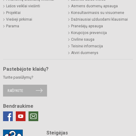
Lėšos veiklai viešinti
Asmens duomenų apsauga
Projektai
Konsultavimasis su visuomene
Viešieji pirkimai
Dažniausiai užduodami klausimai
Parama
Pranešėjų apsauga
Korupcijos prevencija
Civilinė sauga
Teisinė informacija
Atviri duomenys
Pastebėjote klaidų?
Turite pasiūlymų?
RAŠYKITE
Bendraukime
Steigėjas