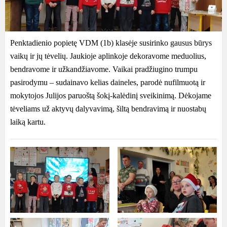
Penktadienio popietę VDM (1b) klasėje susirinko gausus būrys
vaikų ir jų tėvelių. Jaukioje aplinkoje dekoravome meduolius,
bendravome ir užkandžiavome. Vaikai pradžiugino trumpu
pasirodymu – sudainavo kelias daineles, parodė nufilmuotą ir
mokytojos Julijos paruoštą šokį-kalėdinį sveikinimą. Dėkojame
tėveliams už aktyvų dalyvavimą, šiltą bendravimą ir nuostabų
laiką kartu.