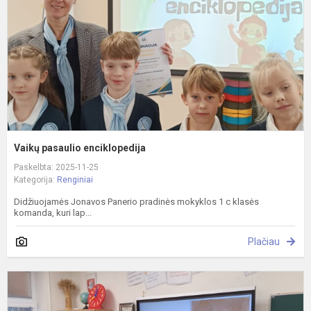
Vaikų pasaulio enciklopedija
Paskelbta: 2025-11-25
Kategorija:
Renginiai
Didžiuojamės Jonavos Panerio pradinės mokyklos 1 c klasės
komanda, kuri lap...
Plačiau
Š
š