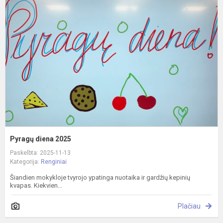
d
2
Pyragų diena 2025
Paskelbta: 2025-11-13
Kategorija:
Renginiai
Šiandien mokykloje tvyrojo ypatinga nuotaika ir gardžių kepinių
kvapas. Kiekvien...
Plačiau