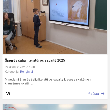
l
s
2
Šiaurės šalių literatūros savaitė 2025
Paskelbta: 2025-11-18
Kategorija:
Renginiai
Minėdami Šiaurės šalių literatūros savaitę klasėse skaitėme ir
klausėmės skaitin...
Plačiau
P