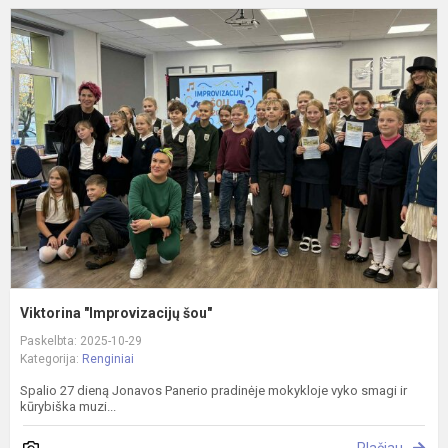
V
"
š
Viktorina "Improvizacijų šou"
Paskelbta: 2025-10-29
Kategorija:
Renginiai
Spalio 27 dieną Jonavos Panerio pradinėje mokykloje vyko smagi ir
kūrybiška muzi...
Plačiau