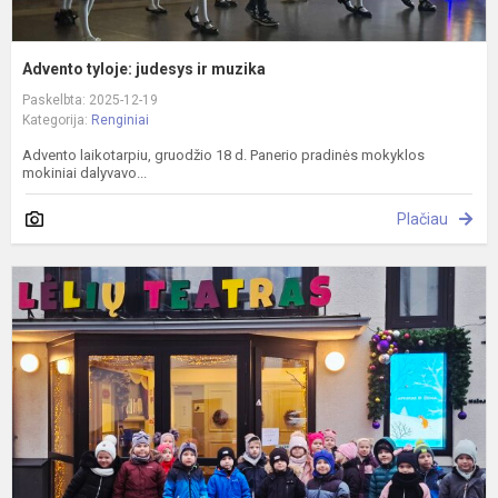
Advento tyloje: judesys ir muzika
Paskelbta: 2025-12-19
Kategorija:
Renginiai
Advento laikotarpiu, gruodžio 18 d. Panerio pradinės mokyklos
mokiniai dalyvavo...
Plačiau
P
l
t