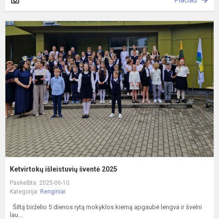
K
i
š
2
Ketvirtokų išleistuvių šventė 2025
Paskelbta: 2025-06-10
Kategorija:
Renginiai
Šiltą birželio 5 dienos rytą mokyklos kiemą apgaubė lengva ir švelni
lau...