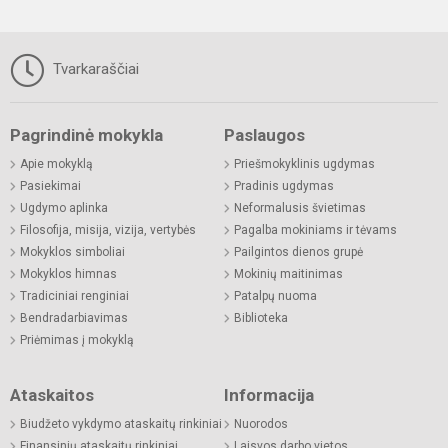
Tvarkaraščiai
Pagrindinė mokykla
Paslaugos
Apie mokyklą
Priešmokyklinis ugdymas
Pasiekimai
Pradinis ugdymas
Ugdymo aplinka
Neformalusis švietimas
Filosofija, misija, vizija, vertybės
Pagalba mokiniams ir tėvams
Mokyklos simboliai
Pailgintos dienos grupė
Mokyklos himnas
Mokinių maitinimas
Tradiciniai renginiai
Patalpų nuoma
Bendradarbiavimas
Biblioteka
Priėmimas į mokyklą
Ataskaitos
Informacija
Biudžeto vykdymo ataskaitų rinkiniai
Nuorodos
Finansinių ataskaitų rinkiniai
Laisvos darbo vietos