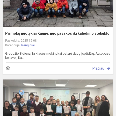
s
Pirmokų nuotykiai Kaune: nuo pasakos iki kalėdinio stebuklo
Paskelbta: 2025-12-08
Kategorija:
Renginiai
Gruodžio 8 dieną 1a klasės mokinukai patyrė daug įspūdžių. Autobusu
keliavo į Ka...
Plačiau
J
P
p
m
s
r