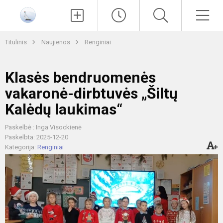
Paieška
Men
Titulinis
Naujienos
Renginiai
Klasės bendruomenės
vakaronė-dirbtuvės „Šiltų
Kalėdų laukimas“
Paskelbė : Inga Visockienė
Paskelbta: 2025-12-20
Kategorija:
Renginiai