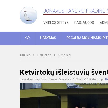
JONAVOS PANERIO PRADINĖ
VEIKLOS SRITYS
PASLAUGOS
ADMI
PRADŽIA
UGDYMAS
PAGALBA MOKINIAMS IR 
Titulinis
Naujienos
Renginiai
Ketvirtokų išleistuvių šve
Paskelbė : Inga Visockienė
Paskelbta: 2025-06-10
Kategorija:
Re