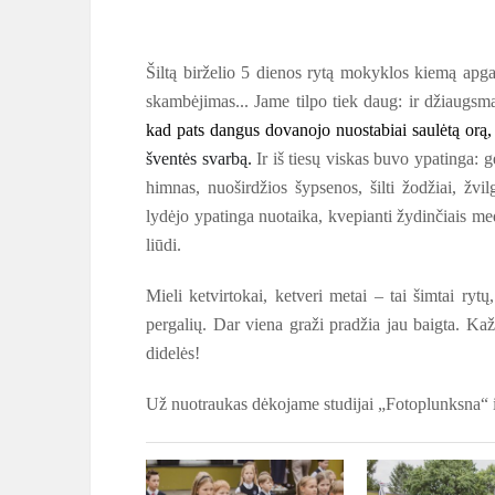
Šiltą birželio 5 dienos rytą mokyklos kiemą apga
skambėjimas... Jame tilpo tiek daug: ir džiaugsma
kad pats d
angus dovanojo nuostab
iai
saulėtą orą,
šventės svarbą
.
Ir iš tiesų viskas buvo ypatinga: 
himnas, nuoširdžios šypsenos, šilti žodžiai, žvil
lydėjo ypatinga nuotaika, kvepianti žydinčiais medž
liūdi.
Mieli ketvirtokai, ketveri metai – tai šimtai ryt
pergalių. Dar viena graži pradžia jau baigta. Kažk
didelės!
Už nuotraukas dėkojame studijai „Fotoplunksna“ i