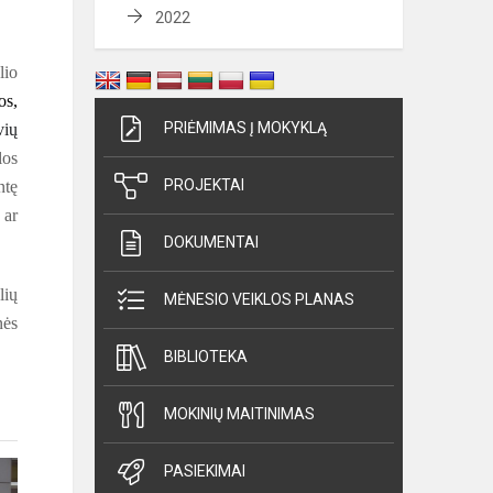
2022
lio
os,
PRIĖMIMAS Į MOKYKLĄ
vių
los
PROJEKTAI
ntę
 ar
DOKUMENTAI
lių
MĖNESIO VEIKLOS PLANAS
nės
BIBLIOTEKA
MOKINIŲ MAITINIMAS
PASIEKIMAI