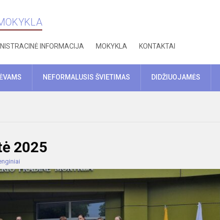
 MOKYKLA
NISTRACINĖ INFORMACIJA
MOKYKLA
KONTAKTAI
TĖVAMS
NEFORMALUSIS ŠVIETIMAS
DIDŽIUOJAMĖS
ntė 2025
nginiai