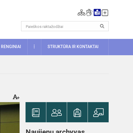
DAUGIAU
RENGINIAI
STRUKTŪRA IR KONTAKTAI
Naujienų archyvas