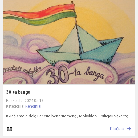
3
t
b
30-ta banga
Paskelbta: 2024-05-13
Kategorija:
Renginiai
Kviečiame didelę Panerio bendruomenę į Mokyklos jubiliejaus šventę.
Plačiau