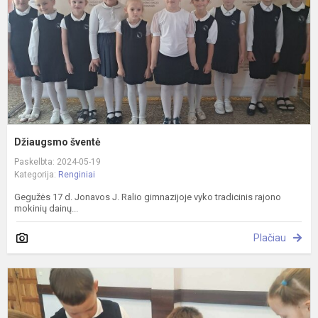
Džiaugsmo šventė
Paskelbta: 2024-05-19
Kategorija:
Renginiai
Gegužės 17 d. Jonavos J. Ralio gimnazijoje vyko tradicinis rajono
mokinių dainų...
Plačiau
A
-
J