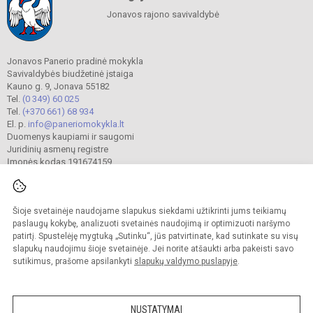
Jonavos rajono savivaldybė
Jonavos Panerio pradinė mokykla
Savivaldybės biudžetinė įstaiga
Kauno g. 9, Jonava 55182
Tel.
(0 349) 60 025
Tel.
(+370 661) 68 934
El. p.
info@paneriomokykla.lt
Duomenys kaupiami ir saugomi
Juridinių asmenų registre
Įmonės kodas 191674159
Šioje svetainėje naudojame slapukus siekdami užtikrinti jums teikiamų
© 2023. Jonavos Panerio pradinė mokykla. Visos teisės saugomos.
Kopijuoti turinį be raštiško įstaigos administracijos sutikimo griežtai draudžiama.
paslaugų kokybę, analizuoti svetainės naudojimą ir optimizuoti naršymo
patirtį. Spustelėję mygtuką „Sutinku“, jūs patvirtinate, kad sutinkate su visų
Prieinamumo paraiška
Slapukų valdymas
slapukų naudojimu šioje svetainėje. Jei norite atšaukti arba pakeisti savo
sutikimus, prašome apsilankyti
slapukų valdymo puslapyje
.
Sumanus būdas atnaujinti
mokyklos interneto
svetainę
NUSTATYMAI