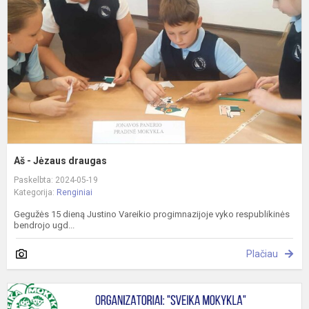
d
Aš - Jėzaus draugas
Paskelbta: 2024-05-19
Kategorija:
Renginiai
Gegužės 15 dieną Justino Vareikio progimnazijoje vyko respublikinės
bendrojo ugd...
Plačiau
Ž
a