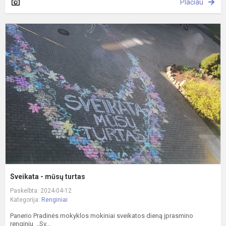
Plačiau
S
-
m
t
Sveikata - mūsų turtas
Paskelbta: 2024-04-12
Kategorija:
Renginiai
Panerio Pradinės mokyklos mokiniai sveikatos dieną įprasmino
renginiu ,,Sv...