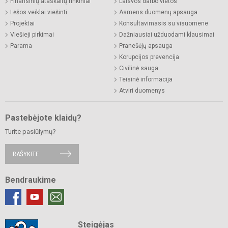
Finansinių ataskaitų rinkiniai
Laisvos darbo vietos
Lėšos veiklai viešinti
Asmens duomenų apsauga
Projektai
Konsultavimasis su visuomene
Viešieji pirkimai
Dažniausiai užduodami klausimai
Parama
Pranešėjų apsauga
Korupcijos prevencija
Civilinė sauga
Teisinė informacija
Atviri duomenys
Pastebėjote klaidų?
Turite pasiūlymų?
RAŠYKITE
Bendraukime
Steigėjas