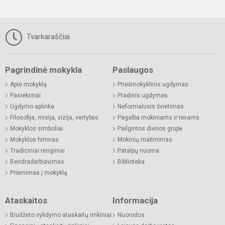
Tvarkaraščiai
Pagrindinė mokykla
Paslaugos
Apie mokyklą
Priešmokyklinis ugdymas
Pasiekimai
Pradinis ugdymas
Ugdymo aplinka
Neformalusis švietimas
Filosofija, misija, vizija, vertybės
Pagalba mokiniams ir tėvams
Mokyklos simboliai
Pailgintos dienos grupė
Mokyklos himnas
Mokinių maitinimas
Tradiciniai renginiai
Patalpų nuoma
Bendradarbiavimas
Biblioteka
Priėmimas į mokyklą
Ataskaitos
Informacija
Biudžeto vykdymo ataskaitų rinkiniai
Nuorodos