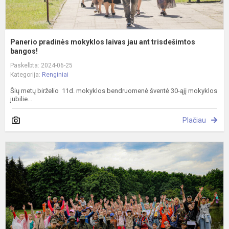
Panerio pradinės mokyklos laivas jau ant trisdešimtos
bangos!
Paskelbta: 2024-06-25
Kategorija:
Renginiai
Šių metų birželio 11d. mokyklos bendruomenė šventė 30-ąjį mokyklos
jubilie...
Plačiau
K
g
ir
s
ž
v
k