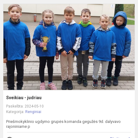
S
-
j
Sveikiau - judriau
Paskelbta: 2024-05-10
Kategorija:
Renginiai
Priešmokyklinio ugdymo grupės komanda gegužės 9d. dalyvavo
rajoniniame p