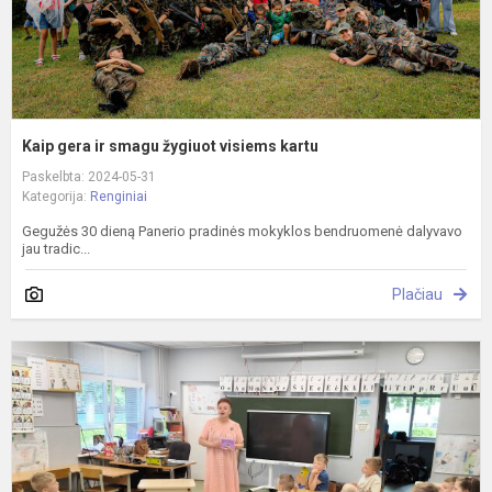
Kaip gera ir smagu žygiuot visiems kartu
Paskelbta: 2024-05-31
Kategorija:
Renginiai
Gegužės 30 dieną Panerio pradinės mokyklos bendruomenė dalyvavo
jau tradic...
Plačiau
K
į
P
š