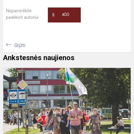
Nepamirškite
0
AČIŪ
padėkoti autoriui
Grįžti
Ankstesnės naujienos
P
p
m
l
j
a
t
b