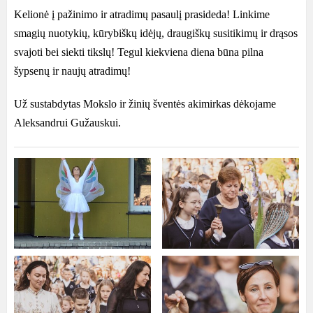
Kelionė į pažinimo ir atradimų pasaulį prasideda! Linkime
smagių nuotykių, kūrybiškų idėjų, draugiškų susitikimų ir drąsos
svajoti bei siekti tikslų! Tegul kiekviena diena būna pilna
šypsenų ir naujų atradimų!
Už sustabdytas Mokslo ir žinių šventės akimirkas dėkojame
Aleksandrui Gužauskui.