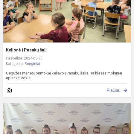
Kelionė į Pasakų šalį
Paskelbta: 2024-05-30
Kategorija:
Renginiai
Gegužės mėnesį pirmokai keliavo į Pasakų šalis. 1a klasės mokiniai
aplankė Vokie...
Plačiau
D
š