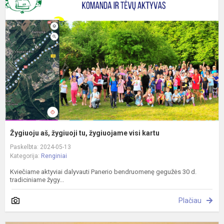
ž
tu
ž
v
k
Žygiuoju aš, žygiuoji tu, žygiuojame visi kartu
Paskelbta: 2024-05-13
Kategorija:
Renginiai
Kviečiame aktyviai dalyvauti Panerio bendruomenę gegužės 30 d.
tradiciniame žygy...
Plačiau