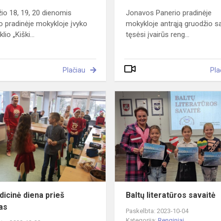
io 18, 19, 20 dienomis
Jonavos Panerio pradinėje
o pradinėje mokykloje įvyko
mokykloje antrąją gruodžio s
lio „Kiški...
tęsėsi įvairūs reng...
Plačiau
Pla
ausias
Netradicinė
diena
prieš
Kalėdas
dicinė diena prieš
Baltų literatūros savaitė
as
Paskelbta: 2023-10-04
Kategorija:
Renginiai