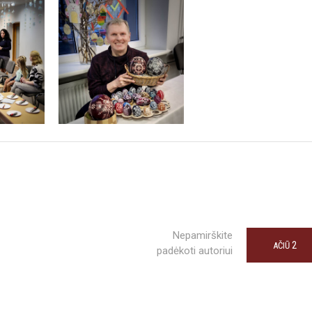
Nepamirškite
2
AČIŪ
padėkoti autoriui