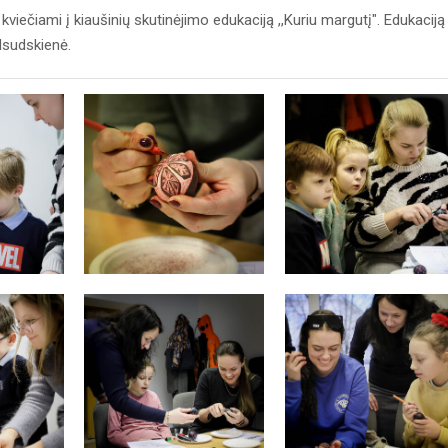
ečiami į kiaušinių skutinėjimo edukaciją ,,Kuriu margutį". Edukaciją
lsudskienė.