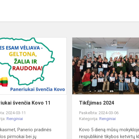
Paneriukai
švenčia
Kovo
11
iukai švenčia Kovo 11
TikĖjimas 2024
ta: 2024-03-11
Paskelbta: 2024-03-06
ija:
Renginiai
Kategorija:
Renginiai
r kasmet, Panerio pradinės
Kovo 5 dieną mūsų mokykloj
os pirmokai bei jų
respublikinė tikybos ketvirtų k