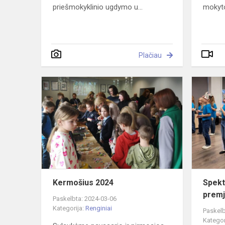
priešmokyklinio ugdymo u...
mokyt
Plačiau
Kermošius
2024
Kermošius 2024
Spekt
premj
Paskelbta: 2024-03-06
Kategorija:
Renginiai
Paskelb
Kategor