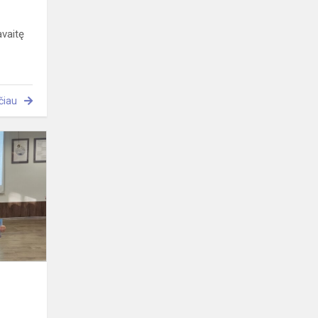
avaitę
čiau
Baltų
literatūros
savaitė