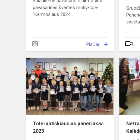
Sulaukėme pavasario ir pirmosios
pavasarinės šventės mokykloje-
Gruodž
"Kermošiaus 2024...
Paneri
spektak
Plačiau
Tolerantiški
paneriukas
2023
Tolerantiškiausias paneriukas
Netra
2023
Kalėd