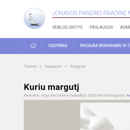
JONAVOS PANERIO PRADINĖ
VEIKLOS SRITYS
PASLAUGOS
ADMI
PRADŽIA
UGDYMAS
PAGALBA MOKINIAMS IR 
Titulinis
Naujienos
Renginiai
Kuriu margutį
Paskelbė : Inga Visockienė
Paskelbta: 2024-04-05
Kategorija:
Re