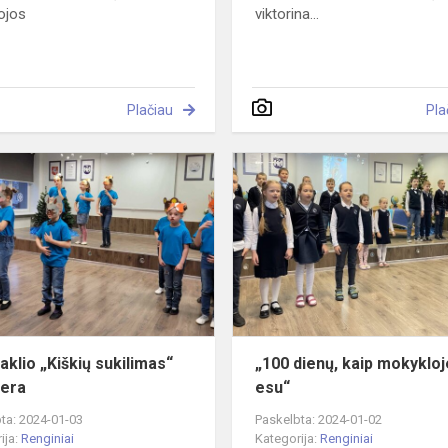
ojos
viktorina...
Plačiau
Pla
Spektaklio
„Kiškių
sukilimas“
premjera
aklio „Kiškių sukilimas“
„100 dienų, kaip mokykloj
era
esu“
ta: 2024-01-03
Paskelbta: 2024-01-02
ija:
Renginiai
Kategorija:
Renginiai