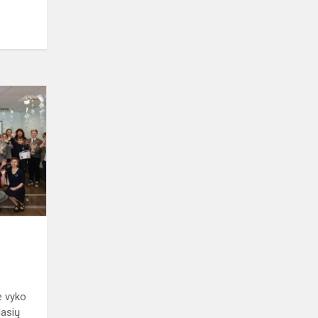
TikĖjimas
2024
e vyko
lasių