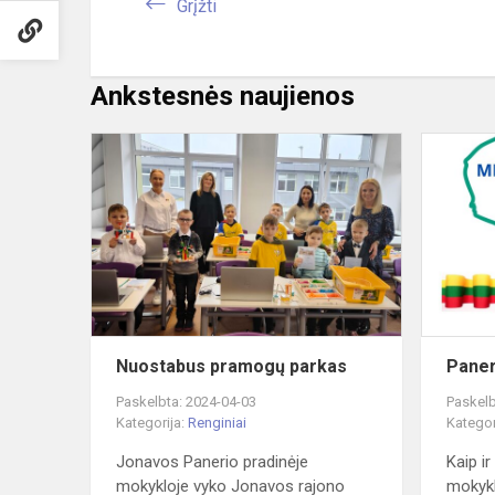
Grįžti
Ankstesnės naujienos
Nuostabus
pramogų
parkas
Nuostabus pramogų parkas
Paner
Paskelbta: 2024-04-03
Paskelb
Kategorija:
Renginiai
Kategor
Jonavos Panerio pradinėje
Kaip i
mokykloje vyko Jonavos rajono
mokykl