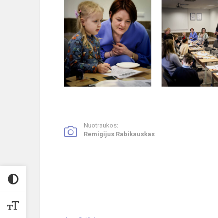
Nuotraukos:
Remigijus Rabikauskas