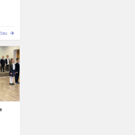
čiau
„100
dienų,
kaip
mokykloje
esu“
e