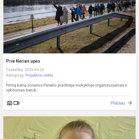
Prie Neries upės
Paskelbta: 2025-03-26
Kategorija:
Projektinė veikla
Pirmą kartą Jonavos Panerio pradinėje mokykloje organizuojamas ir
vykdomas bendr...
Plačiau
M
s
ž