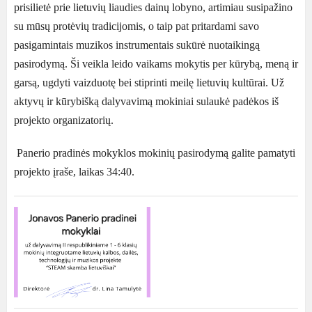
prisilietė prie lietuvių liaudies dainų lobyno, artimiau susipažino
su mūsų protėvių tradicijomis, o taip pat pritardami savo
pasigamintais muzikos instrumentais sukūrė nuotaikingą
pasirodymą. Ši veikla leido vaikams mokytis per kūrybą, meną ir
garsą, ugdyti vaizduotę bei stiprinti meilę lietuvių kultūrai. Už
aktyvų ir kūrybišką dalyvavimą mokiniai sulaukė padėkos iš
projekto organizatorių.
Panerio pradinės mokyklos mokinių pasirodymą galite pamatyti
projekto įraše, laikas 34:40.