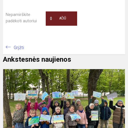
Nepamirškite
0
AČIŪ
padėkoti autoriui
Grįžti
Ankstesnės naujienos
P
"
N
2