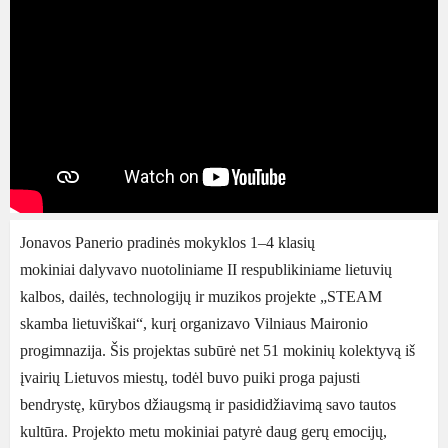
Jonavos Panerio pradinės mokyklos 1–4 klasių
mokiniai dalyvavo nuotoliniame II respublikiniame lietuvių
kalbos, dailės, technologijų ir muzikos projekte „STEAM
skamba lietuviškai“, kurį organizavo Vilniaus Maironio
progimnazija. Šis projektas subūrė net 51 mokinių kolektyvą iš
įvairių Lietuvos miestų, todėl buvo puiki proga pajusti
bendrystę, kūrybos džiaugsmą ir pasididžiavimą savo tautos
kultūra. Projekto metu mokiniai patyrė daug gerų emocijų,