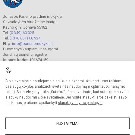
Jonavos Panerio pradinė mokykla
Savivaldybės biudžetinė įstaiga
Kauno g. 9, Jonava 55182
Tel.
(0 349) 60 025
Tel.
(+370 661) 68 934
El. p.
info@paneriomokykla.lt
Duomenys kaupiami ir saugomi
Juridinių asmenų registre
Įmonės kodas 191674159
Šioje svetainėje naudojame slapukus siekdami užtikrinti jums teikiamų
© 2023. Jonavos Panerio pradinė mokykla. Visos teisės saugomos.
Kopijuoti turinį be raštiško įstaigos administracijos sutikimo griežtai draudžiama.
paslaugų kokybę, analizuoti svetainės naudojimą ir optimizuoti naršymo
patirtį. Spustelėję mygtuką „Sutinku“, jūs patvirtinate, kad sutinkate su visų
Prieinamumo paraiška
Slapukų valdymas
slapukų naudojimu šioje svetainėje. Jei norite atšaukti arba pakeisti savo
sutikimus, prašome apsilankyti
slapukų valdymo puslapyje
.
Sumanus būdas atnaujinti
mokyklos interneto
svetainę
NUSTATYMAI