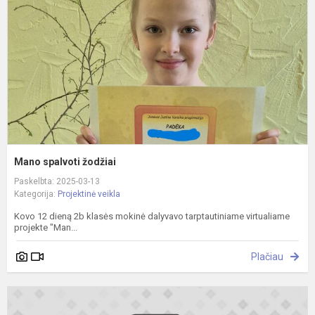
Mano spalvoti žodžiai
Paskelbta: 2025-03-13
Kategorija:
Projektinė veikla
Kovo 12 dieną 2b klasės mokinė dalyvavo tarptautiniame virtualiame
projekte "Man...
Plačiau
Š
L