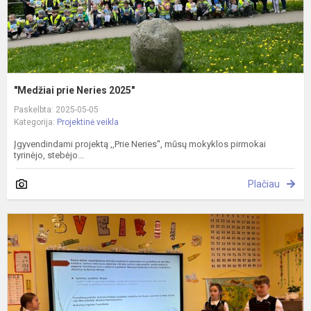
"Medžiai prie Neries 2025"
Paskelbta: 2025-05-05
Kategorija:
Projektinė veikla
Įgyvendindami projektą ,,Prie Neries'', mūsų mokyklos pirmokai
tyrinėjo, stebėjo...
Plačiau
M
l
2