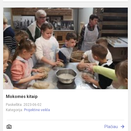
M
k
Mokomės kitaip
Paskelbta: 2023-06-02
Kategorija:
Projektinė veikla
Plačiau