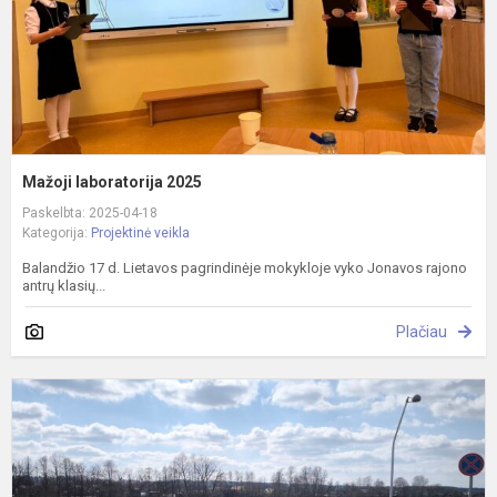
Mažoji laboratorija 2025
Paskelbta: 2025-04-18
Kategorija:
Projektinė veikla
Balandžio 17 d. Lietavos pagrindinėje mokykloje vyko Jonavos rajono
antrų klasių...
Plačiau
P
N
u