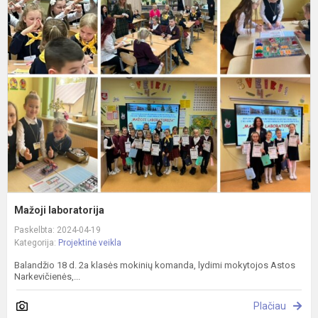
M
l
Mažoji laboratorija
Paskelbta: 2024-04-19
Kategorija:
Projektinė veikla
Balandžio 18 d. 2a klasės mokinių komanda, lydimi mokytojos Astos
Narkevičienės,...
Plačiau