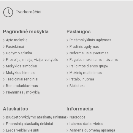
Tvarkaraščiai
Pagrindinė mokykla
Paslaugos
Apie mokyklą
Priešmokyklinis ugdymas
Pasiekimai
Pradinis ugdymas
Ugdymo aplinka
Neformalusis švietimas
Filosofija, misija, vizija, vertybės
Pagalba mokiniams ir tėvams
Mokyklos simboliai
Pailgintos dienos grupė
Mokyklos himnas
Mokinių maitinimas
Tradiciniai renginiai
Patalpų nuoma
Bendradarbiavimas
Biblioteka
Priėmimas į mokyklą
Ataskaitos
Informacija
Biudžeto vykdymo ataskaitų rinkiniai
Nuorodos
Finansinių ataskaitų rinkiniai
Laisvos darbo vietos
Lėšos veiklai viešinti
Asmens duomenų apsauga