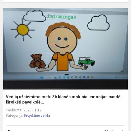
V
u
m
3
k
m
e
b
iš
Vedlių užsiėmimo metu 3b klasės mokiniai emocijas bandė
išreikšti paveikslė...
Paskelbta: 2023-01-19
Kategorija:
Projektinė veikla