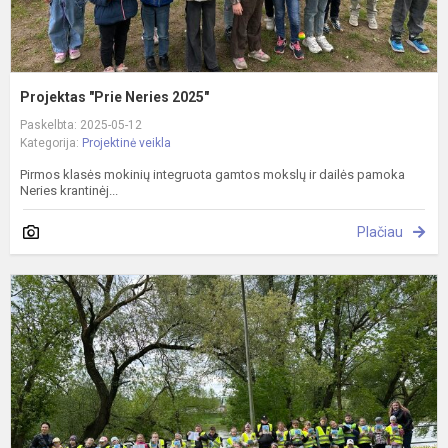
Projektas "Prie Neries 2025"
Paskelbta: 2025-05-12
Kategorija:
Projektinė veikla
Pirmos klasės mokinių integruota gamtos mokslų ir dailės pamoka
Neries krantinėj...
Plačiau
"
p
N
2