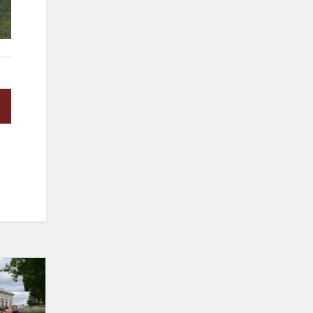
Augame
kartu