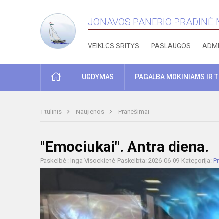
JONAVOS PANERIO PRADINĖ
VEIKLOS SRITYS
PASLAUGOS
ADMI
PRADŽIA
UGDYMAS
PAGALBA MOKINIAMS IR 
Titulinis
Naujienos
Pranešimai
"Emociukai". Antra diena.
Paskelbė : Inga Visockienė
Paskelbta: 2026-06-09
Kategorija:
P