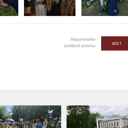
Nepamirškite
1
AČIŪ
padėkoti autoriui
Atostogos
knygų
terasoje