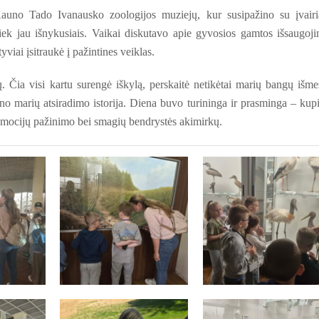
Kauno Tado Ivanausko zoologijos muziejų, kur susipažino su įvairi
tiek jau išnykusiais. Vaikai diskutavo apie gyvosios gamtos išsaugoj
viai įsitraukė į pažintines veiklas.
. Čia visi kartu surengė iškylą, perskaitė netikėtai marių bangų išme
auno marių atsiradimo istorija. Diena buvo turininga ir prasminga – kup
emocijų pažinimo bei smagių bendrystės akimirkų.