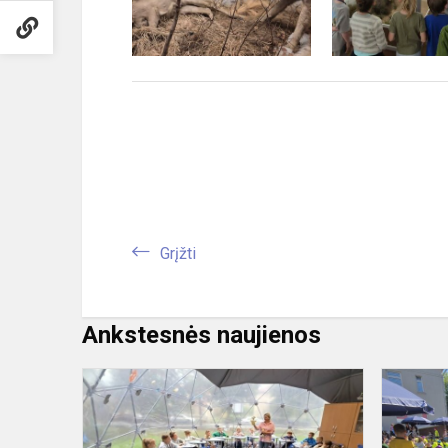
Grįžti
Ankstesnės naujienos
"Emociukai".
Pirma
diena.