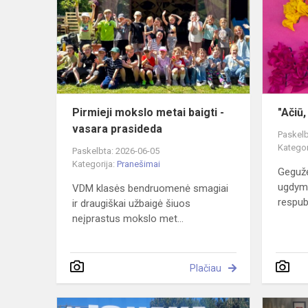
metai
baigti
-
vasara
prasideda
Pirmieji mokslo metai baigti -
"Ačiū
vasara prasideda
Paskelb
Kategor
Paskelbta: 2026-06-05
Kategorija:
Pranešimai
Gegužė
ugdymo
VDM klasės bendruomenė smagiai
respubl
ir draugiškai užbaigė šiuos
neįprastus mokslo met...
Plačiau
Paspirtukų