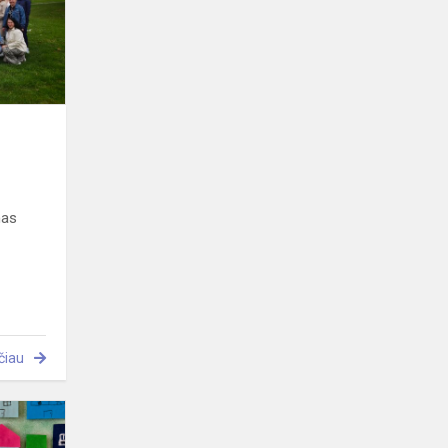
mas
čiau
"Mano
miestas'