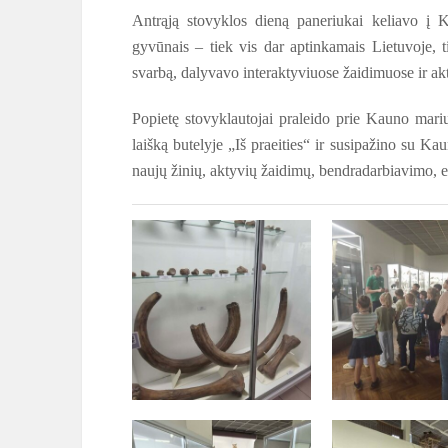
Antrąją stovyklos dieną paneriukai keliavo į 
gyvūnais – tiek vis dar aptinkamais Lietuvoje, 
svarbą, dalyvavo interaktyviuose žaidimuose ir akty
Popietę stovyklautojai praleido prie Kauno marių
laišką butelyje „Iš praeities“ ir susipažino su K
naujų žinių, aktyvių žaidimų, bendradarbiavimo, 