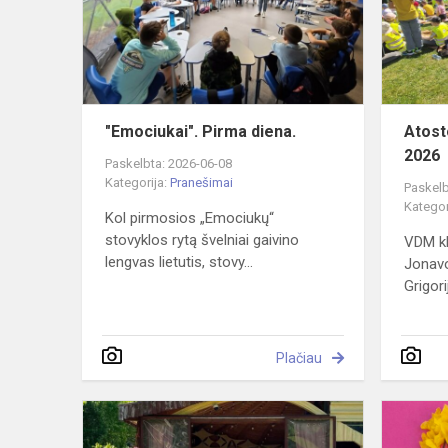
"Emociukai". Pirma diena.
Atost
2026
Paskelbta: 2026-06-08
Kategorija:
Pranešimai
Paskelb
Kategor
Kol pirmosios „Emociukų“
stovyklos rytą švelniai gaivino
VDM kl
lengvas lietutis, stovy...
Jonavo
Grigori
Plačiau
Pirmieji
mokslo