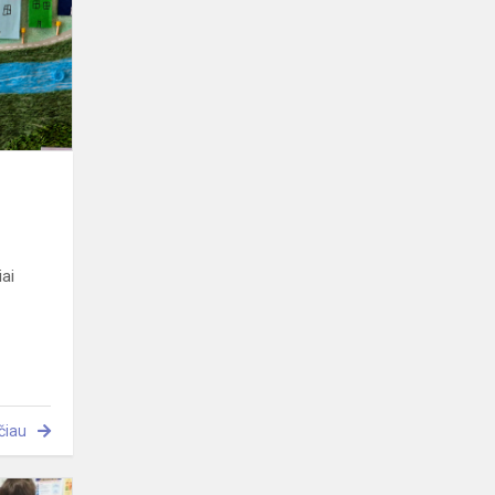
iai
čiau
Integruoto