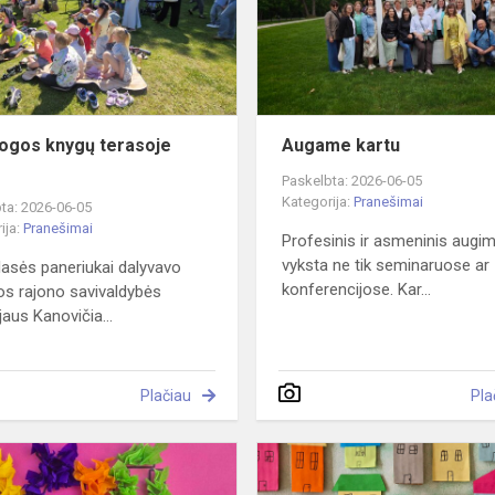
2026
ogos knygų terasoje
Augame kartu
Paskelbta: 2026-06-05
Kategorija:
Pranešimai
ta: 2026-06-05
ija:
Pranešimai
Profesinis ir asmeninis augi
vyksta ne tik seminaruose ar
asės paneriukai dalyvavo
konferencijose. Kar...
s rajono savivaldybės
jaus Kanovičia...
Plačiau
Pla
"Ačiū,
mama"