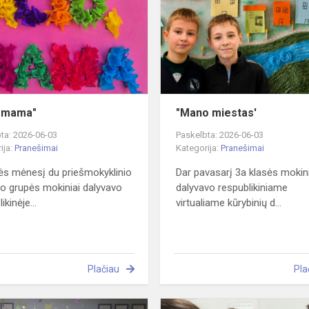
, mama"
"Mano miestas'
ta: 2026-06-03
Paskelbta: 2026-06-03
ija:
Pranešimai
Kategorija:
Pranešimai
s mėnesį du priešmokyklinio
Dar pavasarį 3a klasės mokin
 grupės mokiniai dalyvavo
dalyvavo respublikiniame
ikinėje...
virtualiame kūrybinių d...
Plačiau
Pla
Staigmena