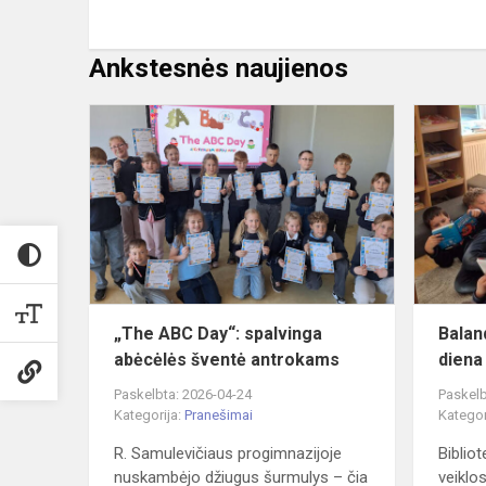
Ankstesnės naujienos
„The
ABC
Day“:
spalvinga
abėcėlės
šventė
antrokams
„The ABC Day“: spalvinga
Balan
abėcėlės šventė antrokams
diena
Paskelbta: 2026-04-24
Paskelb
Kategorija:
Pranešimai
Kategor
R. Samulevičiaus progimnazijoje
Biblio
nuskambėjo džiugus šurmulys – čia
veiklo