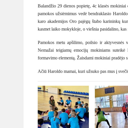
Balandžio 29 dienos popietę, 4c klasės mokiniai
pamokos užsiėmimus vedė bendraklasio Haroldo
karo akademijos Oro pajėgų štabo karininkų kurs
kasmet laiko mokykloje, o viešnia pasidalino, kas s
Pamokos metu apšilimo, poilsio ir aktyvesnės ve
Nemažai teigiamų emocijų mokiniams suteikė l
formavimo elementą. Žaisdami mokiniai pradėjo sur
Ačiū Haroldo mamai, kuri užsuko pas mus į svečius