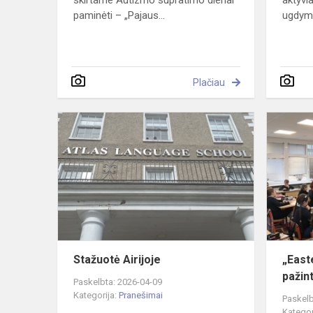
skirtame Autizmo supratimo dienai
aktyvi
paminėti – „Pajaus...
ugdymo 
Plačiau
Stažuotė
Airijoje
Stažuotė Airijoje
„East
pažint
Paskelbta: 2026-04-09
Kategorija:
Pranešimai
Paskelb
Kategor