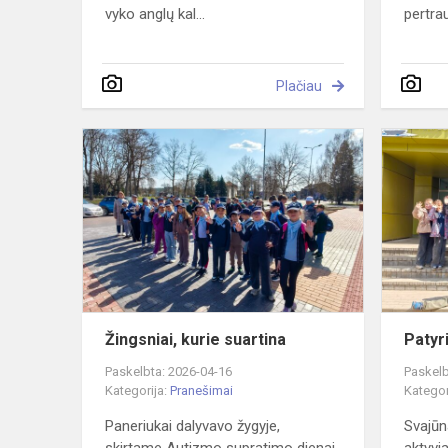
vyko anglų kal...
pertrau
Plačiau
Žingsniai,
kurie
suartina
Žingsniai, kurie suartina
Patyr
Paskelbta: 2026-04-16
Paskelb
Kategorija:
Pranešimai
Kategor
Paneriukai dalyvavo žygyje,
Svajūn