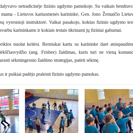
 dalyvavo netradicinėje fizinio ugdymo pamokoje. Su vaikais bendravo
 mama - Lietuvos kariuomenės karininkė, Gen. Jono Žemaičio Lietu
ų vyresnioji instruktorė. Vaikai pasakojo, kokius fizinio ugdymo tes
varbu karininkams ir kokiais testais tikrinami jų fiziniai gabumai.
iklos nuolat keitėsi. Berniukai kartu su karininke darė atsispaudim
ėkščiasvydžio (ang. Frisbee) žaidimas, kuris turi ne vieną koman
asti sėkmingesnio žaidimo strategijas, patirti sėkmę.
 ir puikiai padėjo praleisti fizinio ugdymo pamokas.