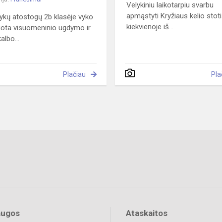
Velykiniu laikotarpiu svarbu
apmąstyti Kryžiaus kelio stoti
ykų atostogų 2b klasėje vyko
kiekvienoje iš...
uota visuomeninio ugdymo ir
albo...
Plačiau
Pla
augos
Ataskaitos