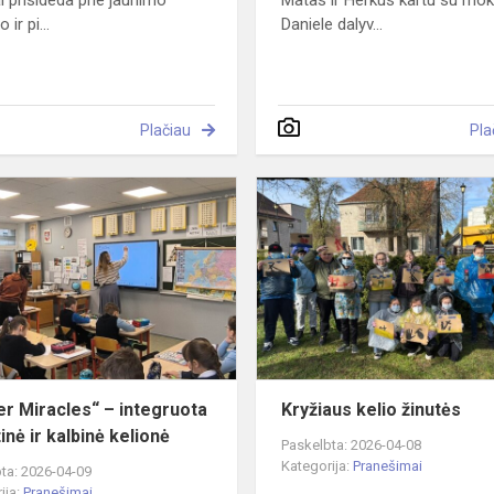
ai prisideda prie jaunimo
Matas ir Herkus kartu su mok
ir pi...
Daniele dalyv...
Plačiau
Pla
„Easter
Miracles“
–
integruota
pažintinė
ir
kalbinė
kelionė
er Miracles“ – integruota
Kryžiaus kelio žinutės
inė ir kalbinė kelionė
Paskelbta: 2026-04-08
Kategorija:
Pranešimai
ta: 2026-04-09
ija:
Pranešimai