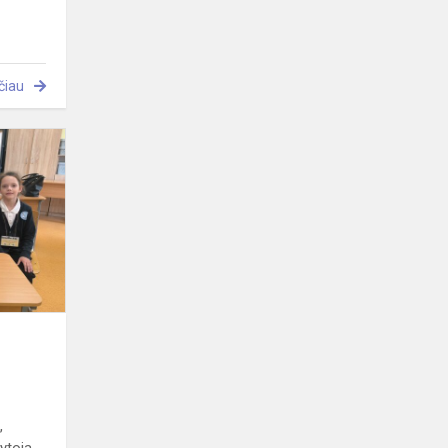
čiau
Mažoji
laboratorija
2026
,