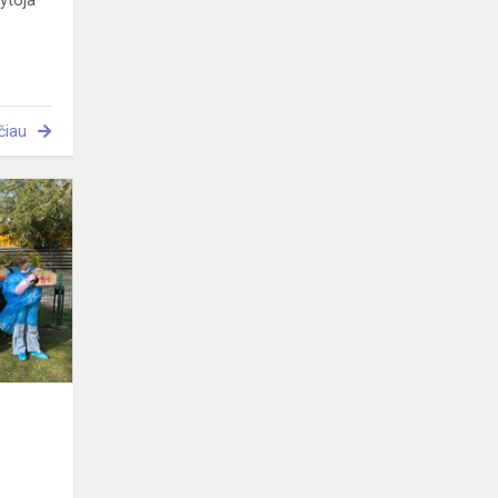
ytoja
čiau
Kryžiaus
kelio
žinutės