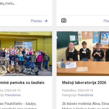
kų metu....
Plačiau
Pla
Patyriminė
pamoka
su
šauliais
iminė pamoka su šauliais
Mažoji laboratorija 2026
ta: 2026-04-15
Paskelbta: 2026-04-15
ija:
Pranešimai
Kategorija:
Pranešimai
as Paukštaitis - šaulys,
2b klasės mokiniai Alisa, Elisa