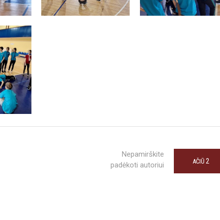
Nepamirškite
2
AČIŪ
padėkoti autoriui