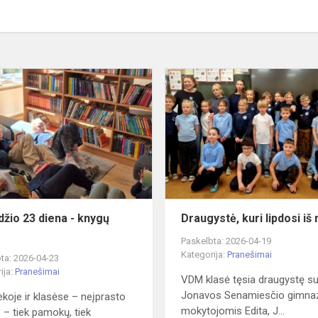
Balandžio
23
diena
-
knygų
diena
džio 23 diena - knygų
Draugystė, kuri lipdosi iš
Paskelbta: 2026-04-19
Kategorija:
Pranešimai
ta: 2026-04-23
ija:
Pranešimai
VDM klasė tęsia draugystę s
Jonavos Senamiesčio gimnaz
tekoje ir klasėse – neįprasto
mokytojomis Edita, J...
s – tiek pamokų, tiek