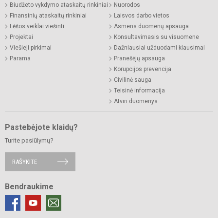
Biudžeto vykdymo ataskaitų rinkiniai
Nuorodos
Finansinių ataskaitų rinkiniai
Laisvos darbo vietos
Lėšos veiklai viešinti
Asmens duomenų apsauga
Projektai
Konsultavimasis su visuomene
Viešieji pirkimai
Dažniausiai užduodami klausimai
Parama
Pranešėjų apsauga
Korupcijos prevencija
Civilinė sauga
Teisinė informacija
Atviri duomenys
Pastebėjote klaidų?
Turite pasiūlymų?
RAŠYKITE
Bendraukime