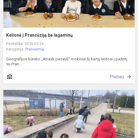
Kelionė į Prancūziją be lagaminų
Paskelbta: 2026-03-26
Kategorija:
Pranešimai
Geografijos būrelio „Atrask pasaulį“ mokiniai šį kartą leidosi į pažintį
su Pran...
Plačiau
A
i
p
p
N