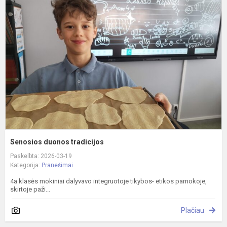
d
t
Senosios duonos tradicijos
Paskelbta: 2026-03-19
Kategorija:
Pranešimai
4a klasės mokiniai dalyvavo integruotoje tikybos- etikos pamokoje,
skirtoje paži...
Plačiau