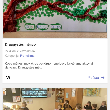
Draugystės mėnuo
Paskelbta: 2026-03-26
Kategorija:
Pranešimai
Kovo mėnesį mokyklos bendruomenė buvo kviečiama aktyviai
dalyvauti Draugystės mė...
Plačiau
"
S
n