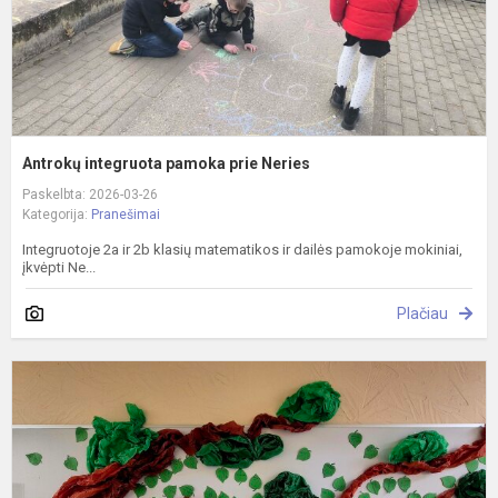
Antrokų integruota pamoka prie Neries
Paskelbta: 2026-03-26
Kategorija:
Pranešimai
Integruotoje 2a ir 2b klasių matematikos ir dailės pamokoje mokiniai,
įkvėpti Ne...
Plačiau
D
m