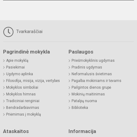
Tvarkaraščiai
Pagrindinė mokykla
Paslaugos
Apie mokyklą
Priešmokyklinis ugdymas
Pasiekimai
Pradinis ugdymas
Ugdymo aplinka
Neformalusis švietimas
Filosofija, misija, vizija, vertybės
Pagalba mokiniams ir tėvams
Mokyklos simboliai
Pailgintos dienos grupė
Mokyklos himnas
Mokinių maitinimas
Tradiciniai renginiai
Patalpų nuoma
Bendradarbiavimas
Biblioteka
Priėmimas į mokyklą
Ataskaitos
Informacija