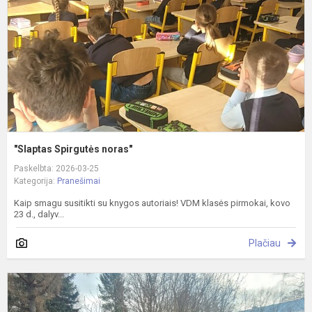
"Slaptas Spirgutės noras"
Paskelbta: 2026-03-25
Kategorija:
Pranešimai
Kaip smagu susitikti su knygos autoriais! VDM klasės pirmokai, kovo
23 d., dalyv...
Plačiau
V
d