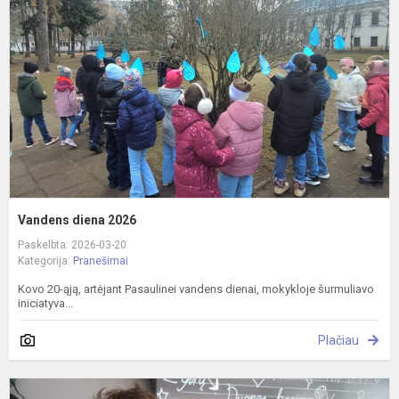
2
Vandens diena 2026
Paskelbta: 2026-03-20
Kategorija:
Pranešimai
Kovo 20-ąją, artėjant Pasaulinei vandens dienai, mokykloje šurmuliavo
iniciatyva...
Plačiau
S