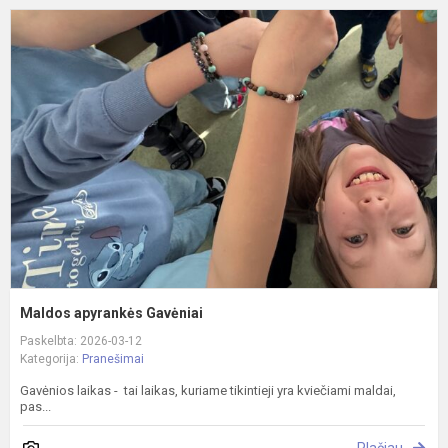
M
a
G
Maldos apyrankės Gavėniai
Paskelbta: 2026-03-12
Kategorija:
Pranešimai
Gavėnios laikas - tai laikas, kuriame tikintieji yra kviečiami maldai,
pas...