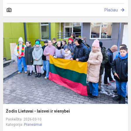
Plačiau
Ž
L
-
l
ir
v
Žodis Lietuvai - laisvei ir vienybei
Paskelbta: 2026-03-10
Kategorija:
Pranešimai