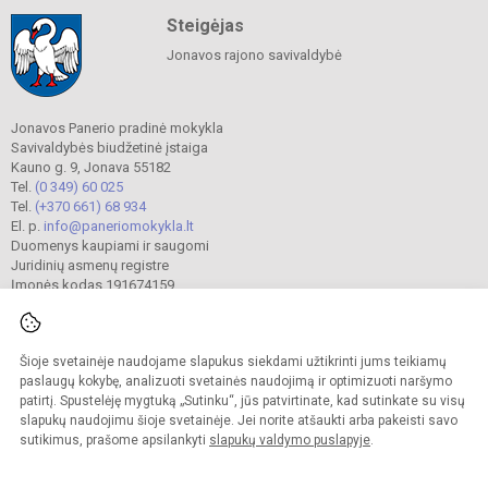
Steigėjas
Jonavos rajono savivaldybė
Jonavos Panerio pradinė mokykla
Savivaldybės biudžetinė įstaiga
Kauno g. 9, Jonava 55182
Tel.
(0 349) 60 025
Tel.
(+370 661) 68 934
El. p.
info@paneriomokykla.lt
Duomenys kaupiami ir saugomi
Juridinių asmenų registre
Įmonės kodas 191674159
Šioje svetainėje naudojame slapukus siekdami užtikrinti jums teikiamų
© 2023. Jonavos Panerio pradinė mokykla. Visos teisės saugomos.
Kopijuoti turinį be raštiško įstaigos administracijos sutikimo griežtai draudžiama.
paslaugų kokybę, analizuoti svetainės naudojimą ir optimizuoti naršymo
patirtį. Spustelėję mygtuką „Sutinku“, jūs patvirtinate, kad sutinkate su visų
Prieinamumo paraiška
Slapukų valdymas
slapukų naudojimu šioje svetainėje. Jei norite atšaukti arba pakeisti savo
sutikimus, prašome apsilankyti
slapukų valdymo puslapyje
.
Sumanus būdas atnaujinti
mokyklos interneto
svetainę