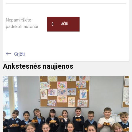
Nepamirškite
0
AČIŪ
padėkoti autoriui
Grįžti
Ankstesnės naujienos
K
į
P
b
l