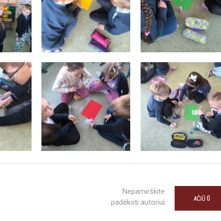
Nepamirškite
0
AČIŪ
padėkoti autoriui