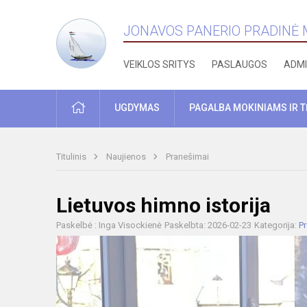
JONAVOS PANERIO PRADINĖ
VEIKLOS SRITYS
PASLAUGOS
ADMI
PRADŽIA
UGDYMAS
PAGALBA MOKINIAMS IR 
Titulinis
Naujienos
Pranešimai
Lietuvos himno istorija
Paskelbė : Inga Visockienė
Paskelbta: 2026-02-23
Kategorija:
P