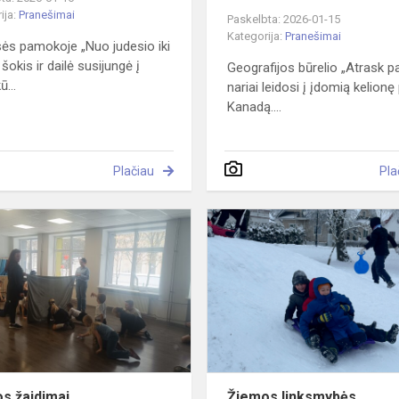
ija:
Pranešimai
Paskelbta: 2026-01-15
Kategorija:
Pranešimai
sės pamokoje „Nuo judesio iki
“ šokis ir dailė susijungė į
Geografijos būrelio „Atrask p
ū...
nariai leidosi į įdomią kelionę
Kanadą....
Plačiau
Pla
Žiemos
žaidimai
s žaidimai
Žiemos linksmybės