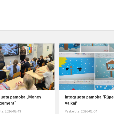
Integruota
pamoka
„Money
Management“
ruota pamoka „Money
Integruota pamoka "Rūpe
gement“
vaikai"
ta: 2026-02-13
Paskelbta: 2026-02-04