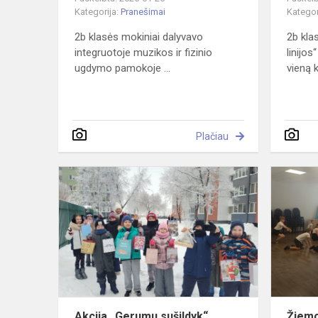
Kategorija:
Pranešimai
Kategor
2b klasės mokiniai dalyvavo
2b kla
integruotoje muzikos ir fizinio
linijos
ugdymo pamokoje ...
vieną k
Plačiau
Akcija
„Gerumu
sušildyk“
Akcija „Gerumu sušildyk“
Žiemo