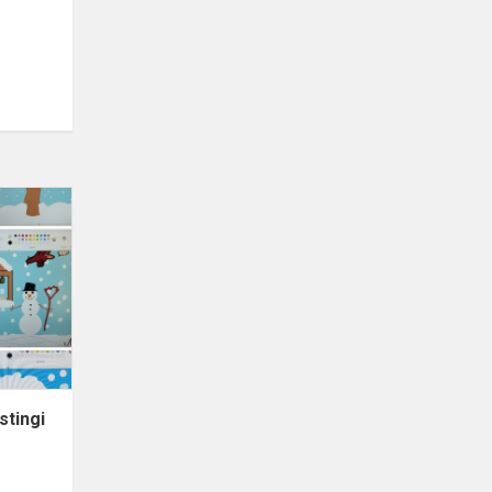
Integruota
pamoka
"Rūpestingi
vaikai"
stingi