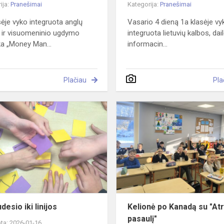
ija:
Pranešimai
Kategorija:
Pranešimai
sėje vyko integruota anglų
Vasario 4 dieną 1a klasėje vy
 ir visuomeninio ugdymo
integruota lietuvių kalbos, dail
a „Money Man...
informacin...
Plačiau
Pla
Nuo
judesio
iki
linijos
desio iki linijos
Kelionė po Kanadą su "At
pasaulį"
ta: 2026-01-16