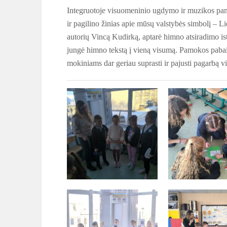
Integruotoje visuomeninio ugdymo ir muzikos pamo
ir pagilino žinias apie mūsų valstybės simbolį – L
autorių Vincą Kudirką, aptarė himno atsiradimo ist
jungė himno tekstą į vieną visumą. Pamokos pabaig
mokiniams dar geriau suprasti ir pajusti pagarbą 