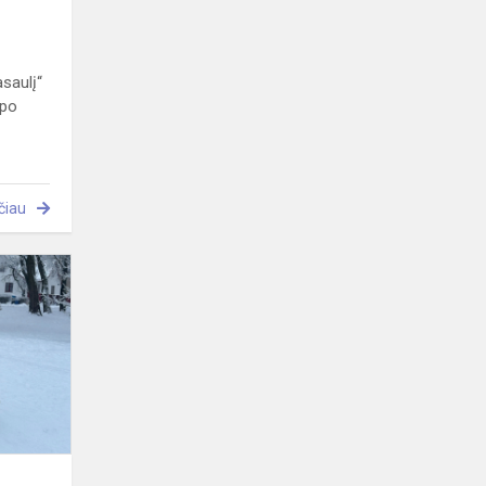
asaulį“
 po
čiau
Žiemos
linksmybės