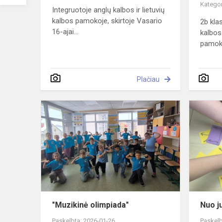
Kategor
Integruotoje anglų kalbos ir lietuvių
kalbos pamokoje, skirtoje Vasario
2b kla
16-ajai...
kalbos
pamok
Plačiau
"Muzikinė
olimpiada"
"Muzikinė olimpiada"
Nuo ju
Paskelbta: 2026-01-26
Paskelb