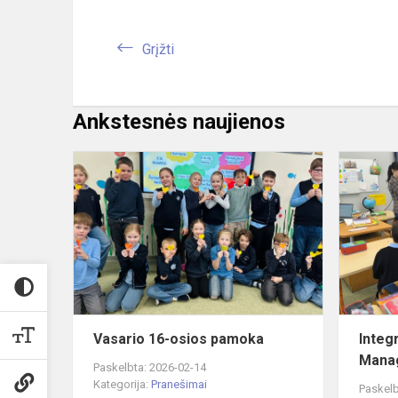
Grįžti
Ankstesnės naujienos
Vasario
16-
osios
pamoka
Vasario 16-osios pamoka
Integ
Mana
Paskelbta: 2026-02-14
Kategorija:
Pranešimai
Paskelb