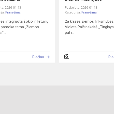
ta: 2026-01-13
Paskelbta: 2026-01-13
ija:
Pranešimai
Kategorija:
Pranešimai
ės integruota šokio ir lietuvių
2a klasės žiemos linksmybės
s pamoka tema „Žiemos
Violeta Palčinskaitė ,,Tinginys
i“...
pat r...
Plačiau
Pla