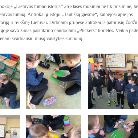
koje „Lietuvos himno istorija“ 2b klasės mokiniai ne tik prisiminė, be
ietuvos himną. Antrokai giedojo „Tautišką giesmę“, kalbėjosi apie jos
oriją ir reikšmę Lietuvai. Dirbdami grupėse antrokai iš pabirusių žodži
oje savo žinias pasitikrino naudodami „Plickers“ korteles. Veikla pad
vienam svarbiausių mūsų valstybės simbolių.