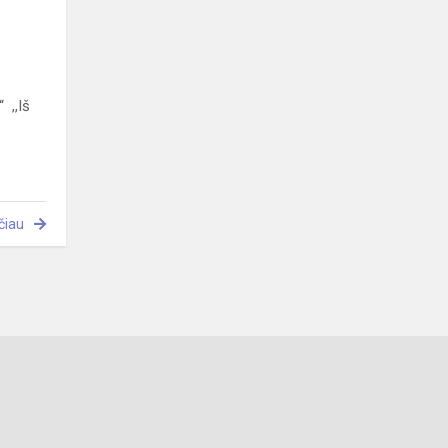
.
“ ,,Iš
čiau