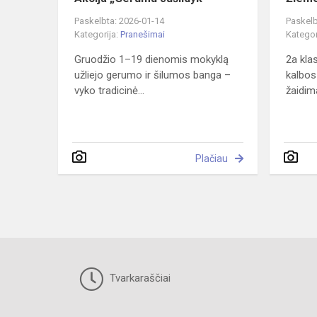
Paskelbta: 2026-01-14
Paskelb
Kategorija:
Pranešimai
Kategor
Gruodžio 1–19 dienomis mokyklą
2a klas
užliejo gerumo ir šilumos banga –
kalbo
vyko tradicinė...
žaidima
Plačiau
Tvarkaraščiai