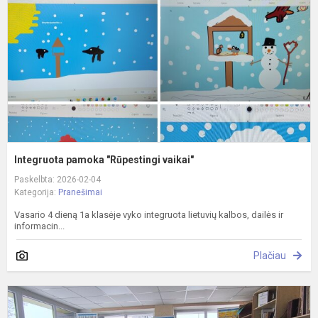
v
Integruota pamoka "Rūpestingi vaikai"
Paskelbta: 2026-02-04
Kategorija:
Pranešimai
Vasario 4 dieną 1a klasėje vyko integruota lietuvių kalbos, dailės ir
informacin...
Plačiau
"
o