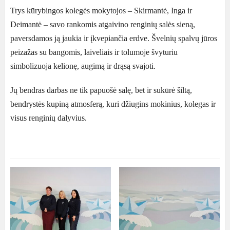
Trys kūrybingos kolegės mokytojos – Skirmantė, Inga ir
Deimantė – savo rankomis atgaivino renginių salės sieną,
paversdamos ją jaukia ir įkvepiančia erdve. Švelnių spalvų jūros
peizažas su bangomis, laiveliais ir tolumoje švyturiu
simbolizuoja kelionę, augimą ir drąsą svajoti.
Jų bendras darbas ne tik papuošė salę, bet ir sukūrė šiltą,
bendrystės kupiną atmosferą, kuri džiugins mokinius, kolegas ir
visus renginių dalyvius.