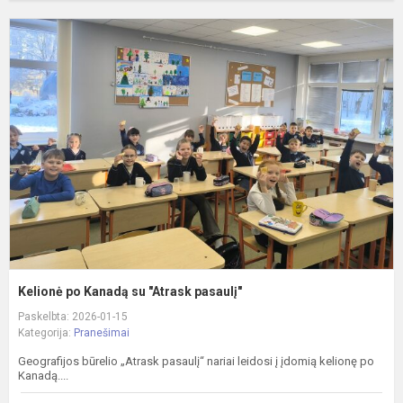
K
p
K
s
"
p
Kelionė po Kanadą su "Atrask pasaulį"
Paskelbta: 2026-01-15
Kategorija:
Pranešimai
Geografijos būrelio „Atrask pasaulį“ nariai leidosi į įdomią kelionę po
Kanadą....