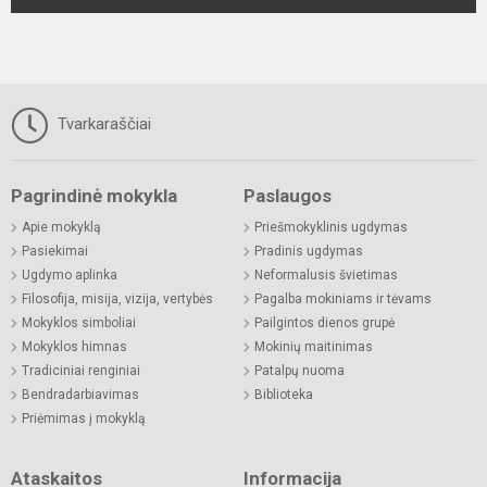
Tvarkaraščiai
Pagrindinė mokykla
Paslaugos
Apie mokyklą
Priešmokyklinis ugdymas
Pasiekimai
Pradinis ugdymas
Ugdymo aplinka
Neformalusis švietimas
Filosofija, misija, vizija, vertybės
Pagalba mokiniams ir tėvams
Mokyklos simboliai
Pailgintos dienos grupė
Mokyklos himnas
Mokinių maitinimas
Tradiciniai renginiai
Patalpų nuoma
Bendradarbiavimas
Biblioteka
Priėmimas į mokyklą
Ataskaitos
Informacija