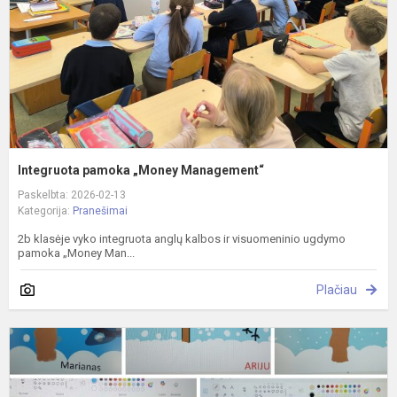
Integruota pamoka „Money Management“
Paskelbta: 2026-02-13
Kategorija:
Pranešimai
2b klasėje vyko integruota anglų kalbos ir visuomeninio ugdymo
pamoka „Money Man...
Plačiau
I
p
"