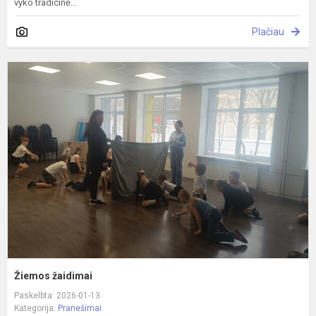
vyko tradicinė...
Plačiau
Ž
ž
Žiemos žaidimai
Paskelbta: 2026-01-13
Kategorija:
Pranešimai