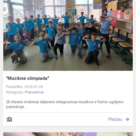
"Muzikinė olimpiada"
Paskelbta: 2026-01-26
Kategorija:
Pranešimai
2b klasės mokiniai dalyvavo integruotoje muzikos ir fizinio ugdymo
pamokoje ...
Plačiau
N