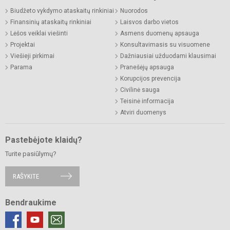
Biudžeto vykdymo ataskaitų rinkiniai
Nuorodos
Finansinių ataskaitų rinkiniai
Laisvos darbo vietos
Lėšos veiklai viešinti
Asmens duomenų apsauga
Projektai
Konsultavimasis su visuomene
Viešieji pirkimai
Dažniausiai užduodami klausimai
Parama
Pranešėjų apsauga
Korupcijos prevencija
Civilinė sauga
Teisinė informacija
Atviri duomenys
Pastebėjote klaidų?
Turite pasiūlymų?
RAŠYKITE
Bendraukime