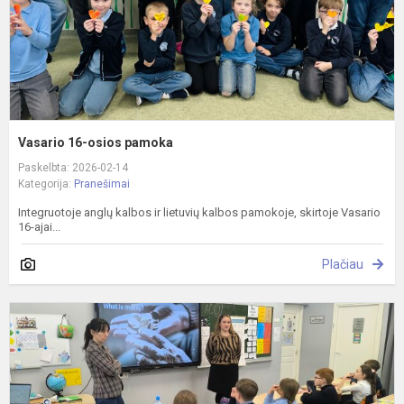
Vasario 16-osios pamoka
Paskelbta: 2026-02-14
Kategorija:
Pranešimai
Integruotoje anglų kalbos ir lietuvių kalbos pamokoje, skirtoje Vasario
16-ajai...
Plačiau
I
p
„
M