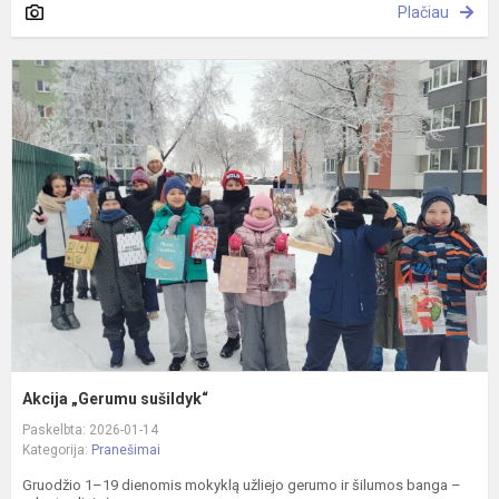
Plačiau
A
„
s
Akcija „Gerumu sušildyk“
Paskelbta: 2026-01-14
Kategorija:
Pranešimai
Gruodžio 1–19 dienomis mokyklą užliejo gerumo ir šilumos banga –