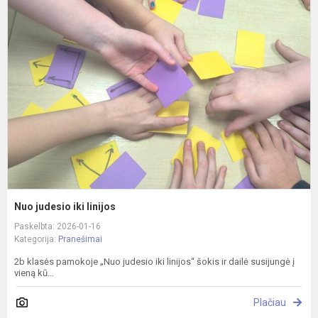
j
ik
l
Nuo judesio iki linijos
Paskelbta: 2026-01-16
Kategorija:
Pranešimai
2b klasės pamokoje „Nuo judesio iki linijos“ šokis ir dailė susijungė į
vieną kū...
Plačiau