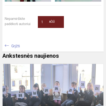
Nepamirškite
1
AČIŪ
padėkoti autoriui
Grįžti
Ankstesnės naujienos
L
h
i