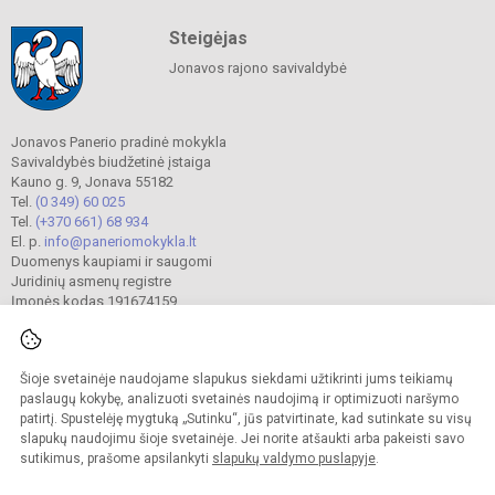
Steigėjas
Jonavos rajono savivaldybė
Jonavos Panerio pradinė mokykla
Savivaldybės biudžetinė įstaiga
Kauno g. 9, Jonava 55182
Tel.
(0 349) 60 025
Tel.
(+370 661) 68 934
El. p.
info@paneriomokykla.lt
Duomenys kaupiami ir saugomi
Juridinių asmenų registre
Įmonės kodas 191674159
Šioje svetainėje naudojame slapukus siekdami užtikrinti jums teikiamų
© 2023. Jonavos Panerio pradinė mokykla. Visos teisės saugomos.
Kopijuoti turinį be raštiško įstaigos administracijos sutikimo griežtai draudžiama.
paslaugų kokybę, analizuoti svetainės naudojimą ir optimizuoti naršymo
patirtį. Spustelėję mygtuką „Sutinku“, jūs patvirtinate, kad sutinkate su visų
Prieinamumo paraiška
Slapukų valdymas
slapukų naudojimu šioje svetainėje. Jei norite atšaukti arba pakeisti savo
sutikimus, prašome apsilankyti
slapukų valdymo puslapyje
.
Sumanus būdas atnaujinti
mokyklos interneto