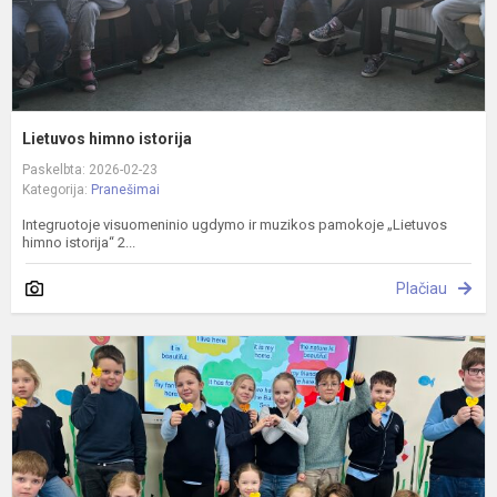
Lietuvos himno istorija
Paskelbta: 2026-02-23
Kategorija:
Pranešimai
Integruotoje visuomeninio ugdymo ir muzikos pamokoje „Lietuvos
himno istorija“ 2...
Plačiau
V
1
o
p