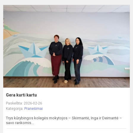
G
k
k
Gera kurti kartu
Paskelbta: 2026-02-26
Kategorija:
Pranešimai
Trys kūrybingos kolegės mokytojos – Skirmantė, Inga ir Deimantė –
savo rankomis...