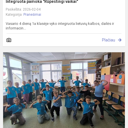
Integruota pamoka "Rūpestingi vaikai"
Paskelbta: 2026-02-04
Kategorija:
Pranešimai
Vasario 4 dieną 1a klasėje vyko integruota lietuvių kalbos, dailės ir
informacin...
Plačiau
"
o