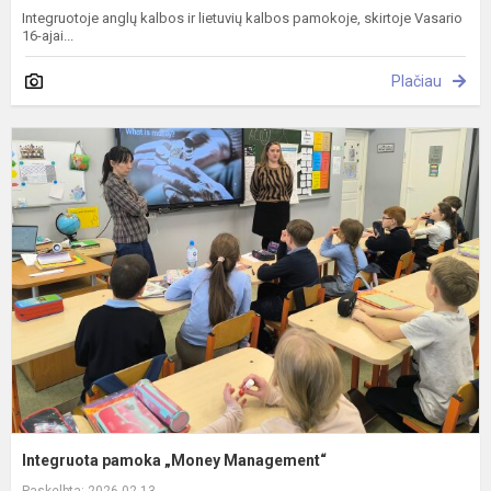
Integruotoje anglų kalbos ir lietuvių kalbos pamokoje, skirtoje Vasario
16-ajai...
Plačiau
I
p
„
M
Integruota pamoka „Money Management“
Paskelbta: 2026-02-13