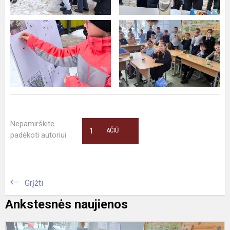
Nepamirškite
1
AČIŪ
padėkoti autoriui
Grįžti
Ankstesnės naujienos
S