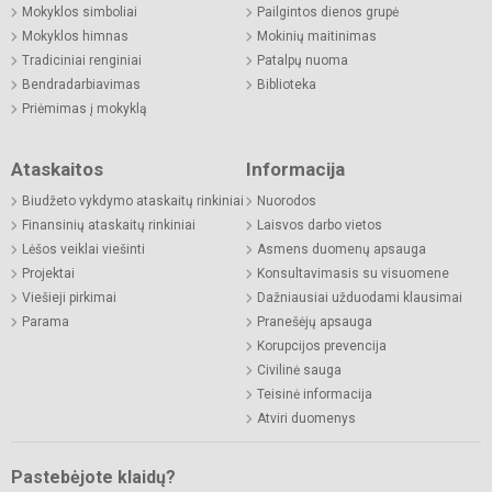
Mokyklos simboliai
Pailgintos dienos grupė
Mokyklos himnas
Mokinių maitinimas
Tradiciniai renginiai
Patalpų nuoma
Bendradarbiavimas
Biblioteka
Priėmimas į mokyklą
Ataskaitos
Informacija
Biudžeto vykdymo ataskaitų rinkiniai
Nuorodos
Finansinių ataskaitų rinkiniai
Laisvos darbo vietos
Lėšos veiklai viešinti
Asmens duomenų apsauga
Projektai
Konsultavimasis su visuomene
Viešieji pirkimai
Dažniausiai užduodami klausimai
Parama
Pranešėjų apsauga
Korupcijos prevencija
Civilinė sauga
Teisinė informacija
Atviri duomenys
Pastebėjote klaidų?