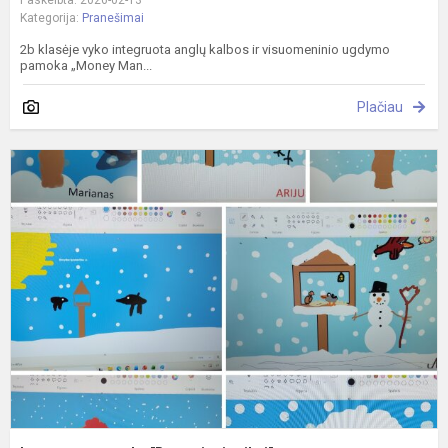
Kategorija:
Pranešimai
2b klasėje vyko integruota anglų kalbos ir visuomeninio ugdymo
pamoka „Money Man...
Plačiau
I
p
"
v