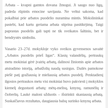
Arbata – kvapni gamtos dovana žmogui. Ji saugo nuo ligų,
padeda rūpintis emocine savijauta. Ne veltui sakoma, kad
pokalbiai prie arbatos puodelio nuramina mintis. Mokslininkai
pastebi, kad kartu geriama arbata stiprina pasitikėjimą. Taigi
paprastas puodelis gali tapti ne tik sveikatos šaltiniu, bet ir
bendrystės simboliu.
Vasario 23–27d. mokykloje vyko sveikos gyvensenos savaitė
„Arbatos puodelis prieš ligas“. Klasių valandėlių, pertraukų
metu mokiniai gėrė įvairių arbatų, dalinosi žiniomis apie arbatos
atsiradimo istoriją, arbatžolių naudą susirgus. Dailės pamokose
piešė patį gražiausią ir mieliausią arbatos puodelį. Penktadienį
ilgosios pertraukos metu visi mokiniai buvo pakviesti į mokyklos
kiemelį degustuoti arbatų: mėtų-melisų, kmynų, ramunėlių ir
čiobrelių. Laukė maloni užduotis – išsirinkti skaniausią arbatą.
Suskaičiavus rezultatus, daugiausia balsų surinko kmynų arbata.