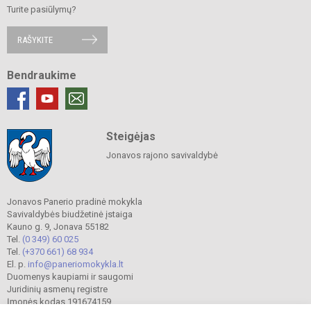
Turite pasiūlymų?
RAŠYKITE
Bendraukime
Steigėjas
Jonavos rajono savivaldybė
Jonavos Panerio pradinė mokykla
Savivaldybės biudžetinė įstaiga
Kauno g. 9, Jonava 55182
Tel.
(0 349) 60 025
Tel.
(+370 661) 68 934
El. p.
info@paneriomokykla.lt
Duomenys kaupiami ir saugomi
Juridinių asmenų registre
Įmonės kodas 191674159