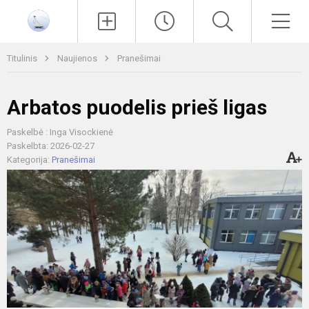
Paieška
Men
Titulinis
Naujienos
Pranešimai
Arbatos puodelis prieš ligas
Paskelbė : Inga Visockienė
Paskelbta: 2026-02-27
Kategorija:
Pranešimai