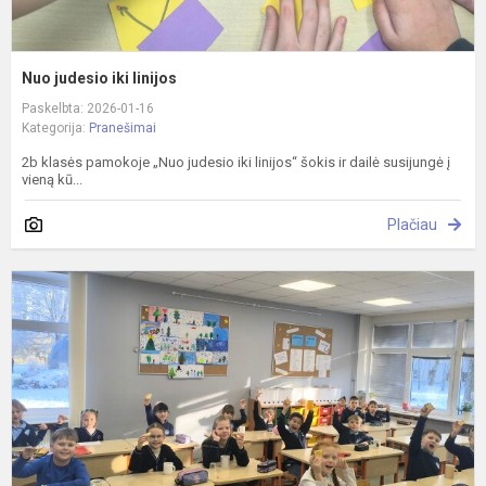
Nuo judesio iki linijos
Paskelbta: 2026-01-16
Kategorija:
Pranešimai
2b klasės pamokoje „Nuo judesio iki linijos“ šokis ir dailė susijungė į
vieną kū...
Plačiau
K
p
K
s
"
p