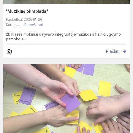
"Muzikinė olimpiada"
Paskelbta: 2026-01-26
Kategorija:
Pranešimai
2b klasės mokiniai dalyvavo integruotoje muzikos ir fizinio ugdymo
pamokoje ...
Plačiau
N
j
ik
l