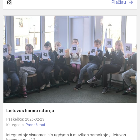
Plačiau
L
h
i
Lietuvos himno istorija
Paskelbta: 2026-02-23
Kategorija:
Pranešimai
Integruotoje visuomeninio ugdymo ir muzikos pamokoje „Lietuvos
himno istorija“ 2...