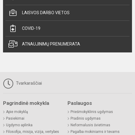
LAISVOS DARBO VIETOS
COVID-19
ATNAUJINIMŲ PRENUMERATA
Tvarkaraščiai
Pagrindinė mokykla
Paslaugos
Apie mokyklą
Priešmokyklinis ugdymas
Pasiekimai
Pradinis ugdymas
Ugdymo aplinka
Neformalusis švietimas
Filosofija, misija, vizija, vertybės
Pagalba mokiniams ir tėvams