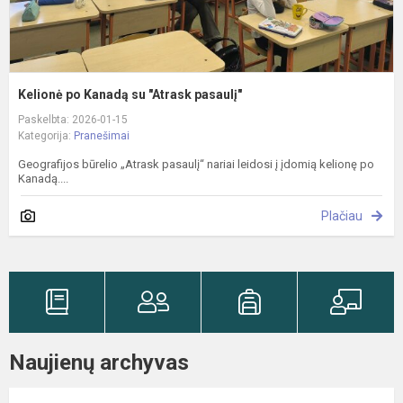
Kelionė po Kanadą su "Atrask pasaulį"
Paskelbta: 2026-01-15
Kategorija:
Pranešimai
Geografijos būrelio „Atrask pasaulį“ nariai leidosi į įdomią kelionę po
Kanadą....
Plačiau
Naujienų archyvas