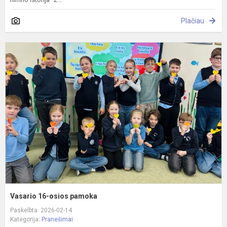
Plačiau
V
1
o
p
Vasario 16-osios pamoka
Paskelbta: 2026-02-14
Kategorija:
Pranešimai