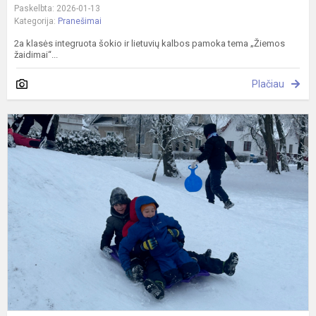
Paskelbta: 2026-01-13
Kategorija:
Pranešimai
2a klasės integruota šokio ir lietuvių kalbos pamoka tema „Žiemos
žaidimai“...
Plačiau
Ž
l