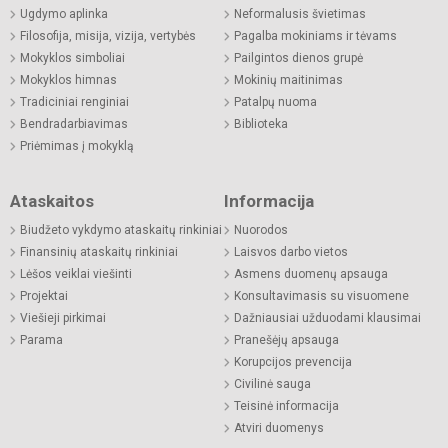
Ugdymo aplinka
Neformalusis švietimas
Filosofija, misija, vizija, vertybės
Pagalba mokiniams ir tėvams
Mokyklos simboliai
Pailgintos dienos grupė
Mokyklos himnas
Mokinių maitinimas
Tradiciniai renginiai
Patalpų nuoma
Bendradarbiavimas
Biblioteka
Priėmimas į mokyklą
Ataskaitos
Informacija
Biudžeto vykdymo ataskaitų rinkiniai
Nuorodos
Finansinių ataskaitų rinkiniai
Laisvos darbo vietos
Lėšos veiklai viešinti
Asmens duomenų apsauga
Projektai
Konsultavimasis su visuomene
Viešieji pirkimai
Dažniausiai užduodami klausimai
Parama
Pranešėjų apsauga
Korupcijos prevencija
Civilinė sauga
Teisinė informacija
Atviri duomenys