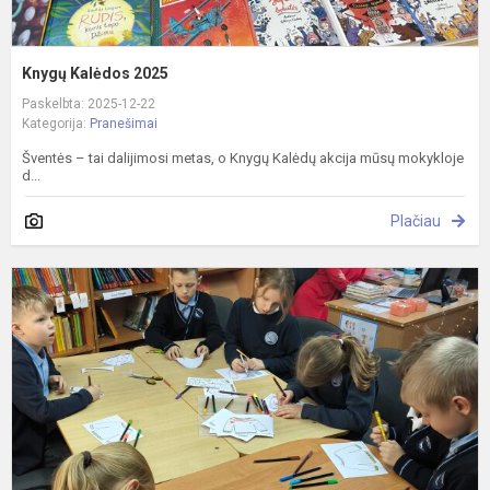
Knygų Kalėdos 2025
Paskelbta: 2025-12-22
Kategorija:
Pranešimai
Šventės – tai dalijimosi metas, o Knygų Kalėdų akcija mūsų mokykloje
d...
Plačiau
B
j
ir
g