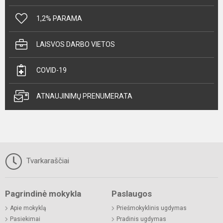
1,2% PARAMA
LAISVOS DARBO VIETOS
COVID-19
ATNAUJINIMŲ PRENUMERATA
Tvarkaraščiai
Pagrindinė mokykla
Paslaugos
Apie mokyklą
Priešmokyklinis ugdymas
Pasiekimai
Pradinis ugdymas