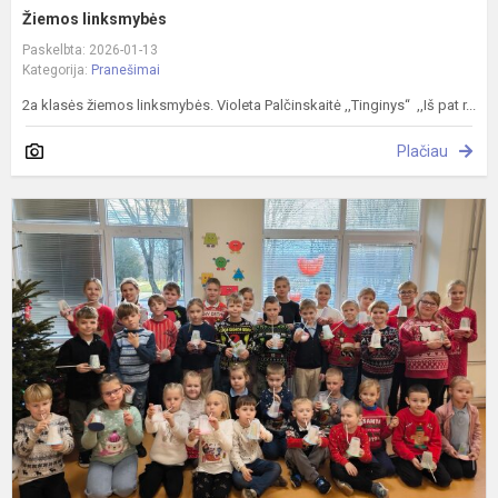
Žiemos linksmybės
Paskelbta: 2026-01-13
Kategorija:
Pranešimai
2a klasės žiemos linksmybės. Violeta Palčinskaitė ,,Tinginys“ ,,Iš pat r...
Plačiau
K
a
k