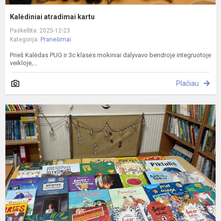
Kalėdiniai atradimai kartu
Paskelbta: 2025-12-23
Kategorija:
Pranešimai
Prieš Kalėdas PUG ir 3c klasės mokiniai dalyvavo bendroje integruotoje
veikloje,...
Plačiau
K
K
2