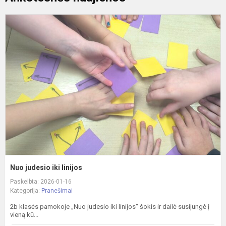
N
j
ik
l
Nuo judesio iki linijos
Paskelbta: 2026-01-16
Kategorija:
Pranešimai
2b klasės pamokoje „Nuo judesio iki linijos“ šokis ir dailė susijungė į
vieną kū...