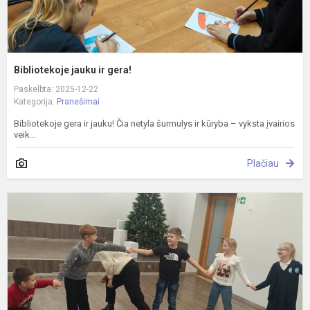
Bibliotekoje jauku ir gera!
Paskelbta: 2025-12-22
Kategorija:
Pranešimai
Bibliotekoje gera ir jauku! Čia netyla šurmulys ir kūryba – vyksta įvairios
veik...
Plačiau
I
p
„
A
r
ir
ža