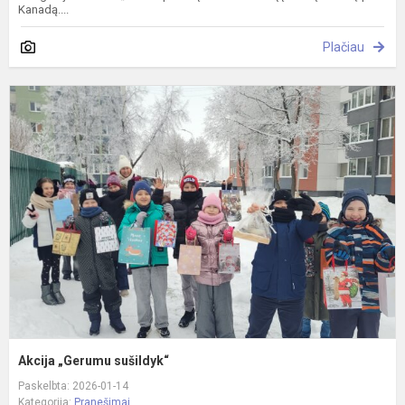
Kanadą....
Plačiau
A
„
s
Akcija „Gerumu sušildyk“
Paskelbta: 2026-01-14
Kategorija:
Pranešimai