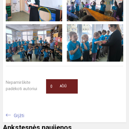
Nepamirškite
0
AČIŪ
padėkoti autoriui
Grįžti
Ankstesnės naujienos