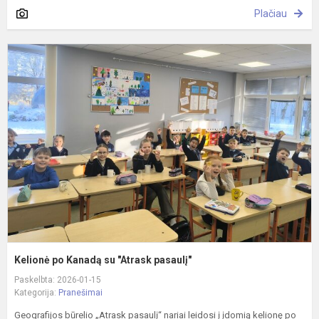
Plačiau
K
p
K
s
"
p
Kelionė po Kanadą su "Atrask pasaulį"
Paskelbta: 2026-01-15
Kategorija:
Pranešimai
Geografijos būrelio „Atrask pasaulį“ nariai leidosi į įdomią kelionę po