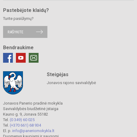
Pastebėjote klaidų?
Turite pasiūlymų?
RAŠYKITE
Bendraukime
Steigėjas
Jonavos rajono savivaldybė
Jonavos Panerio pradinė mokykla
Savivaldybės biudžetinė įstaiga
Kauno g. 9, Jonava 55182
Tel.
(0 349) 60 025
Tel.
(+370 661) 68 934
El. p.
info@paneriomokykla.lt
Duomenys kaupiami ir saugomi