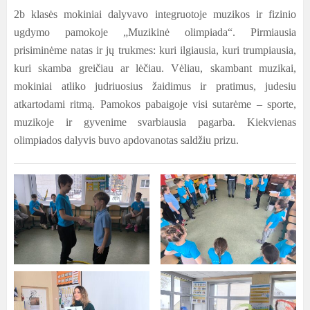
2b klasės mokiniai dalyvavo integruotoje muzikos ir fizinio
ugdymo pamokoje „Muzikinė olimpiada“. Pirmiausia
prisiminėme natas ir jų trukmes: kuri ilgiausia, kuri trumpiausia,
kuri skamba greičiau ar lėčiau. Vėliau, skambant muzikai,
mokiniai atliko judriuosius žaidimus ir pratimus, judesiu
atkartodami ritmą. Pamokos pabaigoje visi sutarėme – sporte,
muzikoje ir gyvenime svarbiausia pagarba. Kiekvienas
olimpiados dalyvis buvo apdovanotas saldžiu prizu.