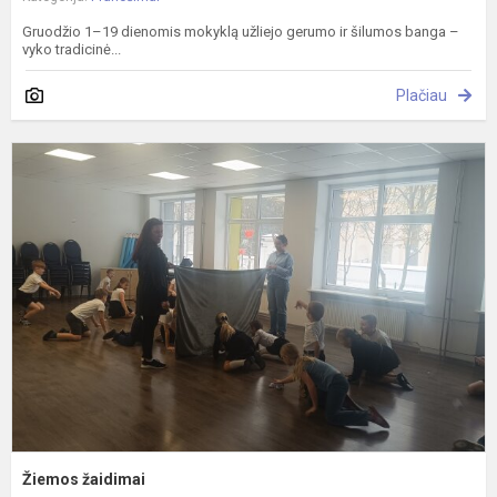
Gruodžio 1–19 dienomis mokyklą užliejo gerumo ir šilumos banga –
vyko tradicinė...
Plačiau
Ž
ž
Žiemos žaidimai