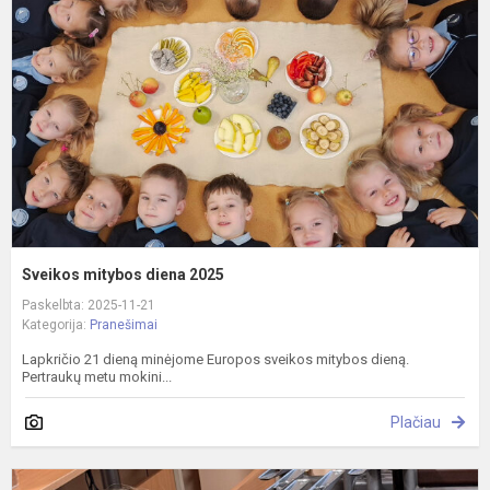
d
2
Sveikos mitybos diena 2025
Paskelbta: 2025-11-21
Kategorija:
Pranešimai
Lapkričio 21 dieną minėjome Europos sveikos mitybos dieną.
Pertraukų metu mokini...
Plačiau
B