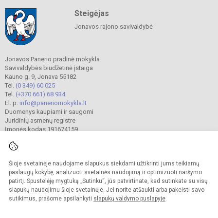
Steigėjas
Jonavos rajono savivaldybė
Jonavos Panerio pradinė mokykla
Savivaldybės biudžetinė įstaiga
Kauno g. 9, Jonava 55182
Tel.
(0 349) 60 025
Tel.
(+370 661) 68 934
El. p.
info@paneriomokykla.lt
Duomenys kaupiami ir saugomi
Juridinių asmenų registre
Įmonės kodas 191674159
Šioje svetainėje naudojame slapukus siekdami užtikrinti jums teikiamų
© 2023. Jonavos Panerio pradinė mokykla. Visos teisės saugomos.
Kopijuoti turinį be raštiško įstaigos administracijos sutikimo griežtai draudžiama.
paslaugų kokybę, analizuoti svetainės naudojimą ir optimizuoti naršymo
patirtį. Spustelėję mygtuką „Sutinku“, jūs patvirtinate, kad sutinkate su visų
Prieinamumo paraiška
Slapukų valdymas
slapukų naudojimu šioje svetainėje. Jei norite atšaukti arba pakeisti savo
sutikimus, prašome apsilankyti
slapukų valdymo puslapyje
.
Sumanus būdas atnaujinti
mokyklos interneto
svetainę