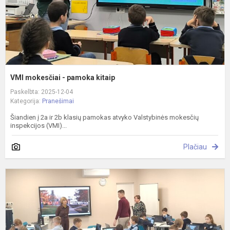
VMI mokesčiai - pamoka kitaip
Paskelbta: 2025-12-04
Kategorija:
Pranešimai
Šiandien į 2a ir 2b klasių pamokas atvyko Valstybinės mokesčių
inspekcijos (VMI)...
Plačiau
M
p
k