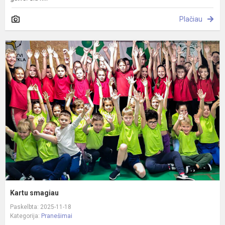
Plačiau
K
s
Kartu smagiau
Paskelbta: 2025-11-18
Kategorija:
Pranešimai