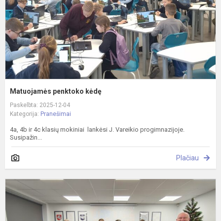
Matuojamės penktoko kėdę
Paskelbta: 2025-12-04
Kategorija:
Pranešimai
4a, 4b ir 4c klasių mokiniai lankėsi J. Vareikio progimnazijoje.
Susipažin...
Plačiau
A
r
2