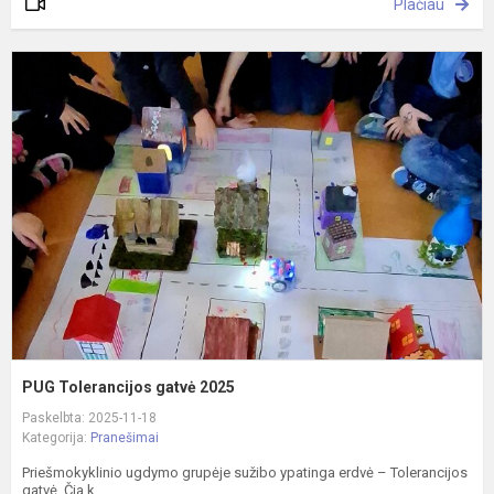
Plačiau
P
T
g
2
PUG Tolerancijos gatvė 2025
Paskelbta: 2025-11-18
Kategorija:
Pranešimai
Priešmokyklinio ugdymo grupėje sužibo ypatinga erdvė – Tolerancijos
gatvė. Čia k...