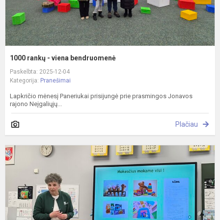
1000 rankų - viena bendruomenė
Paskelbta: 2025-12-04
Kategorija:
Pranešimai
Lapkričio mėnesį Paneriukai prisijungė prie prasmingos Jonavos
rajono Neįgaliųjų...
Plačiau
V
m
-
p
k