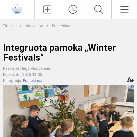
Paieška
Men
Titulinis
Naujienos
Pranešimai
Integruota pamoka „Winter
Festivals“
Paskelbė : Inga Visockienė
Paskelbta: 2025-12-05
Kategorija:
Pranešimai