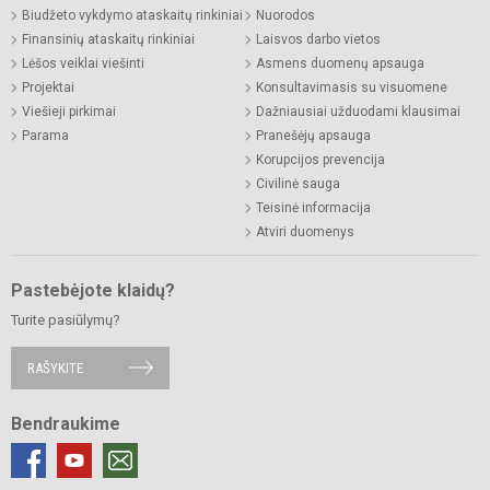
Biudžeto vykdymo ataskaitų rinkiniai
Nuorodos
Finansinių ataskaitų rinkiniai
Laisvos darbo vietos
Lėšos veiklai viešinti
Asmens duomenų apsauga
Projektai
Konsultavimasis su visuomene
Viešieji pirkimai
Dažniausiai užduodami klausimai
Parama
Pranešėjų apsauga
Korupcijos prevencija
Civilinė sauga
Teisinė informacija
Atviri duomenys
Pastebėjote klaidų?
Turite pasiūlymų?
RAŠYKITE
Bendraukime