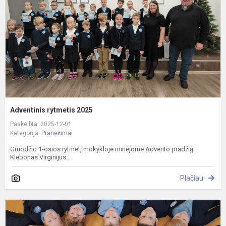
Adventinis rytmetis 2025
Paskelbta: 2025-12-01
Kategorija:
Pranešimai
Gruodžio 1-osios rytmetį mokykloje minėjome Advento pradžią.
Klebonas Virginijus...
Plačiau
S
m