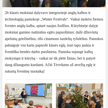
2b klasės mokiniai dalyvavo integruotoje anglų kalbos ir
technologijų pamokoje „Winter Festivals“. Vaikai mokėsi žiemos
šventes anglų kalba, aptarė naujus žodžius.
Kūrybinėje dalyje
mokiniai gamino natūralius eglės papuošimus: dažė džiovintų
apelsinų griežinėlius, rišo cinamono lazdelių ryšulėlius. Pamokos
pabaigoje visi kartu papuošė klasės eglę, kuri tapo jaukia ir
šventiška bendro darbo puošmena.
Pamoka sujungė kalbų
mokymąsi ir kūrybą – vaikai ne tik plėtė žinias, bet ir patyrė
daug džiaugsmo kurdami. Ačiū Tėveliams už atvežtą eglę ir
sukurtą šventinę nuotaiką!