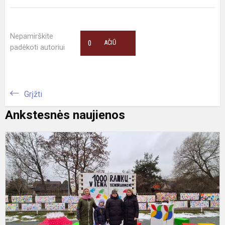
Nepamirškite
0
AČIŪ
padėkoti autoriui
Grįžti
Ankstesnės naujienos
1
r
-
v
b