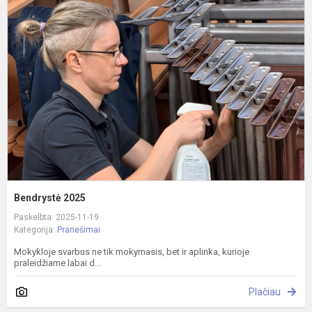
2
Bendrystė 2025
Paskelbta: 2025-11-19
Kategorija:
Pranešimai
Mokykloje svarbus ne tik mokymasis, bet ir aplinka, kurioje
praleidžiame labai d...
Plačiau