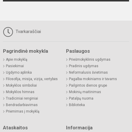
Tvarkaraščiai
Pagrindinė mokykla
Paslaugos
Apie mokyklą
Priešmokyklinis ugdymas
Pasiekimai
Pradinis ugdymas
Ugdymo aplinka
Neformalusis švietimas
Filosofija, misija, vizija, vertybės
Pagalba mokiniams ir tėvams
Mokyklos simboliai
Pailgintos dienos grupė
Mokyklos himnas
Mokinių maitinimas
Tradiciniai renginiai
Patalpų nuoma
Bendradarbiavimas
Biblioteka
Priėmimas į mokyklą
Ataskaitos
Informacija