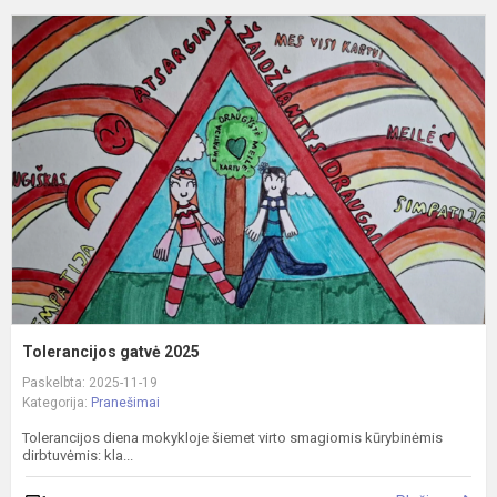
T
g
2
Tolerancijos gatvė 2025
Paskelbta: 2025-11-19
Kategorija:
Pranešimai
Tolerancijos diena mokykloje šiemet virto smagiomis kūrybinėmis
dirbtuvėmis: kla...