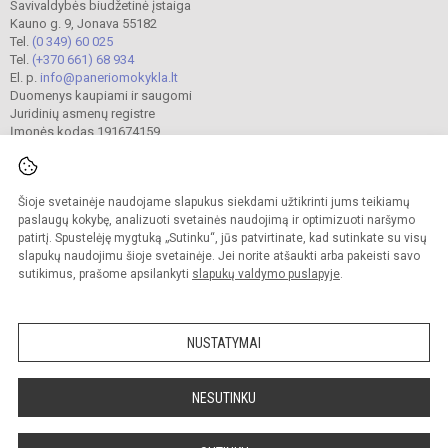
Savivaldybės biudžetinė įstaiga
Kauno g. 9, Jonava 55182
Tel.
(0 349) 60 025
Tel.
(+370 661) 68 934
El. p.
info@paneriomokykla.lt
Duomenys kaupiami ir saugomi
Juridinių asmenų registre
Įmonės kodas 191674159
Šioje svetainėje naudojame slapukus siekdami užtikrinti jums teikiamų
© 2023. Jonavos Panerio pradinė mokykla. Visos teisės saugomos.
Kopijuoti turinį be raštiško įstaigos administracijos sutikimo griežtai draudžiama.
paslaugų kokybę, analizuoti svetainės naudojimą ir optimizuoti naršymo
patirtį. Spustelėję mygtuką „Sutinku“, jūs patvirtinate, kad sutinkate su visų
Prieinamumo paraiška
Slapukų valdymas
slapukų naudojimu šioje svetainėje. Jei norite atšaukti arba pakeisti savo
sutikimus, prašome apsilankyti
slapukų valdymo puslapyje
.
Sumanus būdas atnaujinti
mokyklos interneto
svetainę
NUSTATYMAI
NESUTINKU