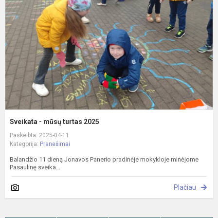
m
t
2
Sveikata - mūsų turtas 2025
Paskelbta: 2025-04-11
Kategorija:
Pranešimai
Balandžio 11 dieną Jonavos Panerio pradinėje mokykloje minėjome
Pasaulinę sveika...
Plačiau