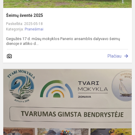
Šeimų šventė 2025
Paskelbta: 2025-05-18
Kategorija:
Pranešimai
Gegužės 17 d. mūsų mokyklos Panerio ansamblis dalyvavo šeimų
dienoje ir atliko d...
Plačiau
T
m
2