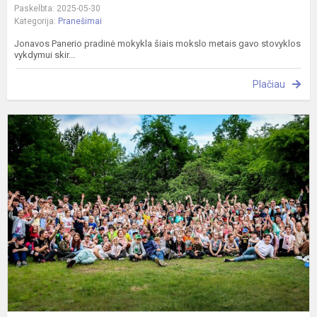
Paskelbta: 2025-05-30
Kategorija:
Pranešimai
Jonavos Panerio pradinė mokykla šiais mokslo metais gavo stovyklos
vykdymui skir...
Plačiau
Ž
a
ž
t
-
ž
v
k
2