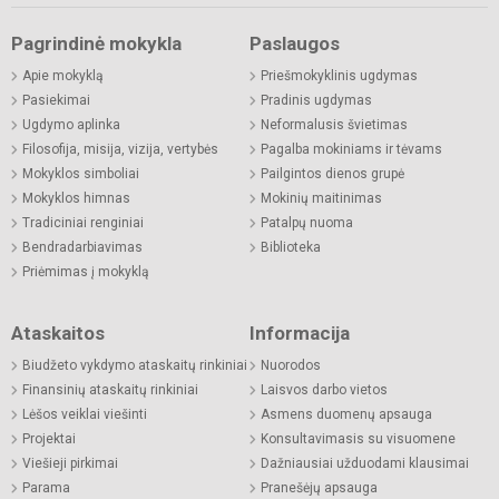
Pagrindinė mokykla
Paslaugos
Apie mokyklą
Priešmokyklinis ugdymas
Pasiekimai
Pradinis ugdymas
Ugdymo aplinka
Neformalusis švietimas
Filosofija, misija, vizija, vertybės
Pagalba mokiniams ir tėvams
Mokyklos simboliai
Pailgintos dienos grupė
Mokyklos himnas
Mokinių maitinimas
Tradiciniai renginiai
Patalpų nuoma
Bendradarbiavimas
Biblioteka
Priėmimas į mokyklą
Ataskaitos
Informacija
Biudžeto vykdymo ataskaitų rinkiniai
Nuorodos
Finansinių ataskaitų rinkiniai
Laisvos darbo vietos
Lėšos veiklai viešinti
Asmens duomenų apsauga
Projektai
Konsultavimasis su visuomene
Viešieji pirkimai
Dažniausiai užduodami klausimai
Parama
Pranešėjų apsauga