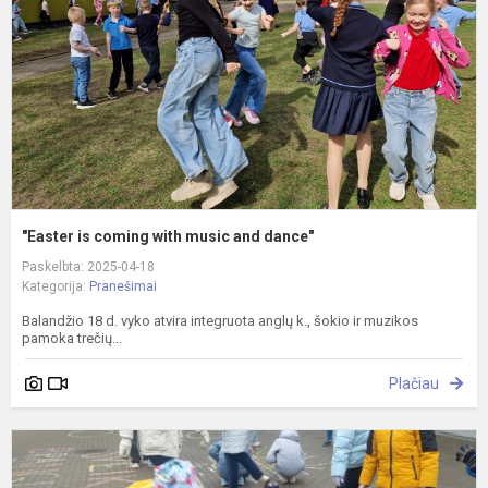
m
a
d
"Easter is coming with music and dance"
Paskelbta: 2025-04-18
Kategorija:
Pranešimai
Balandžio 18 d. vyko atvira integruota anglų k., šokio ir muzikos
pamoka trečių...
Plačiau
S
-