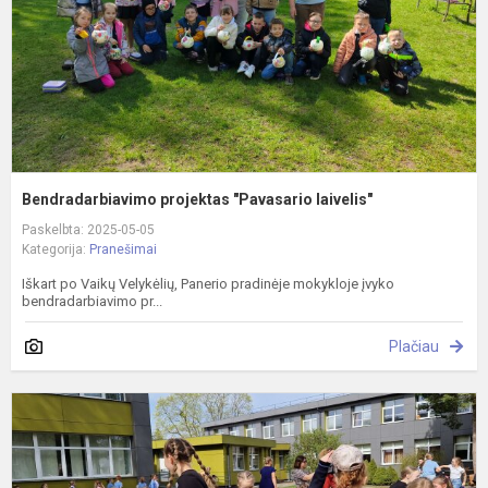
Bendradarbiavimo projektas "Pavasario laivelis"
Paskelbta: 2025-05-05
Kategorija:
Pranešimai
Iškart po Vaikų Velykėlių, Panerio pradinėje mokykloje įvyko
bendradarbiavimo pr...
Plačiau
"
i
c
w