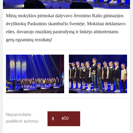
Mūsų mokyklos pirmokai dalyvavo Jeronimo Ralio gimnazijos
dvyliktokų Paskutinio skambučio šventėje. Mokiniai deklamavo
eiles, dovanojo muzikinį pasirodymą ir linkėjo abiturientams
gerų egzaminų rezultatų!
Nepamirškite
8
AČIŪ
padėkoti autoriui