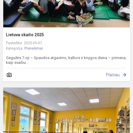
Lietuva skaito 2025
Paskelbta: 2025-05-07
Kategorija:
Pranešimai
Gegužės 7-oji – Spaudos atgavimo, kalbos ir knygos diena – primena,
kaip svarbu...
Plačiau
M
s
m
m