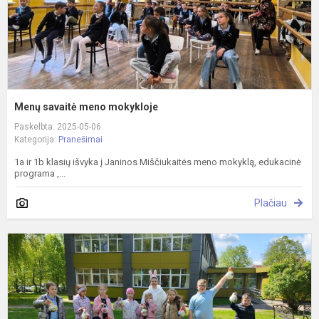
Menų savaitė meno mokykloje
Paskelbta: 2025-05-06
Kategorija:
Pranešimai
1a ir 1b klasių išvyka į Janinos Miščiukaitės meno mokyklą, edukacinė
programa ,...
Plačiau
B
p
"
l