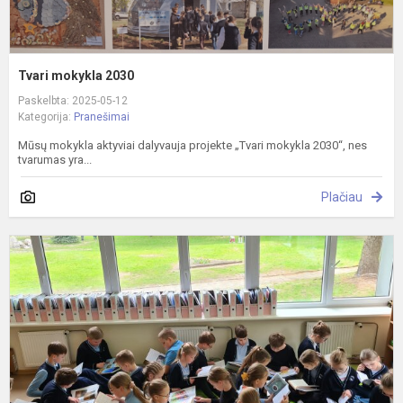
Tvari mokykla 2030
Paskelbta: 2025-05-12
Kategorija:
Pranešimai
Mūsų mokykla aktyviai dalyvauja projekte „Tvari mokykla 2030“, nes
tvarumas yra...
Plačiau
L
s
2