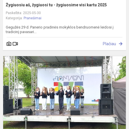
Žygiuosiu aš, žygiuosi tu - žygiuosime visi kartu 2025
Paskelbta: 2025-05-30
Kategorija:
Pranešimai
Gegužės 29 d. Panerio pradinės mokyklos bendruomenė leidosi į
tradicinį pavasari...
Plačiau
Š
š
2