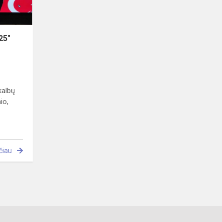
25"
kalbų
io,
čiau