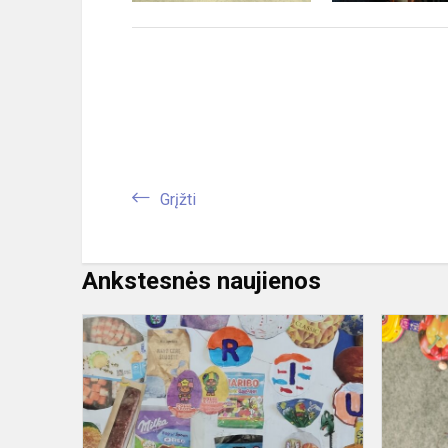
Grįžti
Ankstesnės naujienos
Žemės
diena
2026