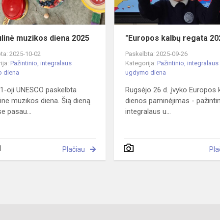
linė muzikos diena 2025
"Europos kalbų regata 20
ta: 2025-10-02
Paskelbta: 2025-09-26
ija:
Pažintinio, integralaus
Kategorija:
Pažintinio, integralaus
 diena
ugdymo diena
 1-oji UNESCO paskelbta
Rugsėjo 26 d. įvyko Europos 
ine muzikos diena. Šią dieną
dienos paminėjimas - pažintin
se pasau...
integralaus u...
Plačiau
Pla