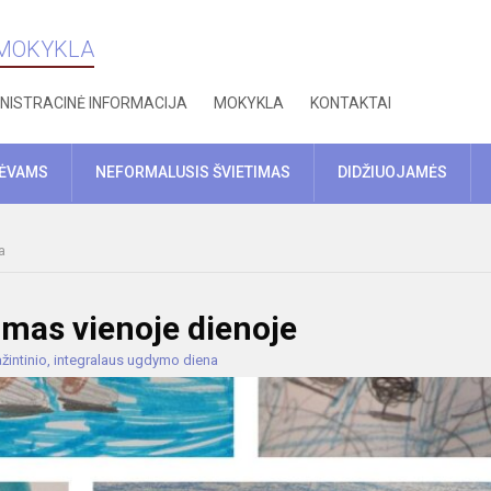
 MOKYKLA
NISTRACINĖ INFORMACIJA
MOKYKLA
KONTAKTAI
TĖVAMS
NEFORMALUSIS ŠVIETIMAS
DIDŽIUOJAMĖS
a
imas vienoje dienoje
žintinio, integralaus ugdymo diena