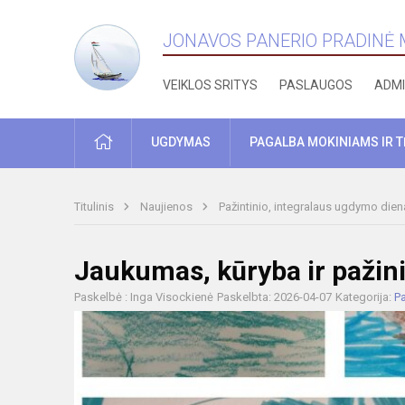
JONAVOS PANERIO PRADINĖ
VEIKLOS SRITYS
PASLAUGOS
ADMI
PRADŽIA
UGDYMAS
PAGALBA MOKINIAMS IR 
Titulinis
Naujienos
Pažintinio, integralaus ugdymo dien
Jaukumas, kūryba ir pažin
Paskelbė : Inga Visockienė
Paskelbta: 2026-04-07
Kategorija:
Pa