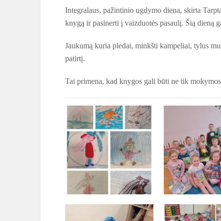
Integralaus, pažintinio ugdymo diena, skirta Tarpt
knygą ir pasinerti į vaizduotės pasaulį. Šią dieną 
Jaukumą kuria pledai, minkšti kampeliai, tylus muz
patirtį.
Tai primena, kad knygos gali būti ne tik mokymosi 