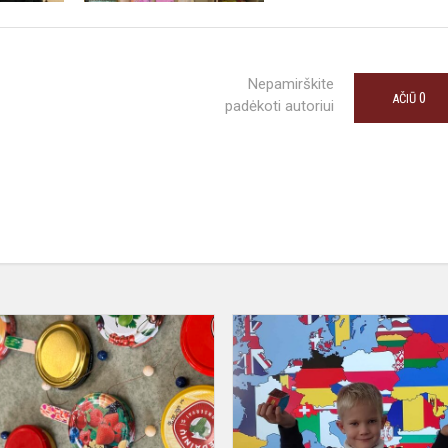
Nepamirškite
0
AČIŪ
padėkoti autoriui
Pasaulinė
muzikos
diena
2025