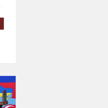
"Europos
kalbų
regata
2025"