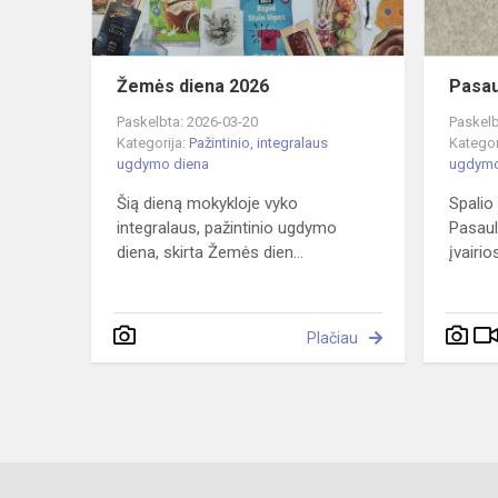
Žemės diena 2026
Pasau
Paskelbta: 2026-03-20
Paskelb
Kategorija:
Pažintinio, integralaus
Kategor
ugdymo diena
ugdymo
Šią dieną mokykloje vyko
Spalio
integralaus, pažintinio ugdymo
Pasaul
diena, skirta Žemės dien...
įvairio
Plačiau