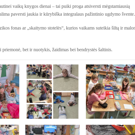
autinei vaikų knygos dienai – tai puiki proga atsiversti mėgstamiausią
galima paversti jaukia ir kūrybiška integralaus pažintinio ugdymo švente.
ikos fonas ar „skaitymo stotelės“, kurios vaikams suteikia šiltą ir malo
priemonė, bet ir nuotykis, žaidimas bei bendrystės šaltinis.