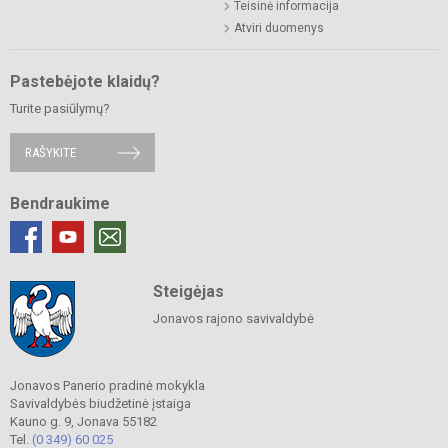
Teisinė informacija
Atviri duomenys
Pastebėjote klaidų?
Turite pasiūlymų?
RAŠYKITE
Bendraukime
Steigėjas
Jonavos rajono savivaldybė
Jonavos Panerio pradinė mokykla
Savivaldybės biudžetinė įstaiga
Kauno g. 9, Jonava 55182
Tel.
(0 349) 60 025