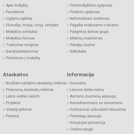
Apie mokyklą
Priešmokyklinis ugdymas
Pasiekimai
Pradinis ugdymas
Ugdymo aplinka
Neformalusis švietimas
Filosofija, misija, vizija, vertybės
Pagalba mokiniams ir tėvams
Mokyklos simboliai
Pailgintos dienos grupė
Mokyklos himnas
Mokinių maitinimas
Tradiciniai renginiai
Patalpų nuoma
Bendradarbiavimas
Biblioteka
Priėmimas į mokyklą
Ataskaitos
Informacija
Biudžeto vykdymo ataskaitų rinkiniai
Nuorodos
Finansinių ataskaitų rinkiniai
Laisvos darbo vietos
Lėšos veiklai viešinti
Asmens duomenų apsauga
Projektai
Konsultavimasis su visuomene
Viešieji pirkimai
Dažniausiai užduodami klausimai
Parama
Pranešėjų apsauga
Korupcijos prevencija
Civilinė sauga