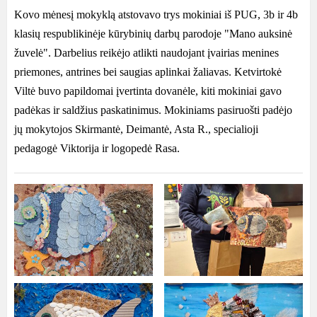
Kovo mėnesį mokyklą atstovavo trys mokiniai iš PUG, 3b ir 4b
klasių respublikinėje kūrybinių darbų parodoje "Mano auksinė
žuvelė". Darbelius reikėjo atlikti naudojant įvairias menines
priemones, antrines bei saugias aplinkai žaliavas. Ketvirtokė
Viltė buvo papildomai įvertinta dovanėle, kiti mokiniai gavo
padėkas ir saldžius paskatinimus. Mokiniams pasiruošti padėjo
jų mokytojos Skirmantė, Deimantė, Asta R., specialioji
pedagogė Viktorija ir logopedė Rasa.