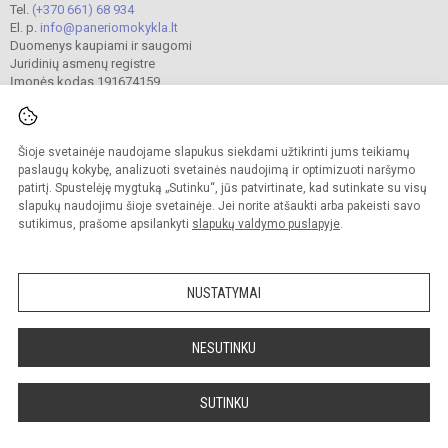
Tel.
(+370 661) 68 934
El. p.
info@paneriomokykla.lt
Duomenys kaupiami ir saugomi
Juridinių asmenų registre
Įmonės kodas 191674159
Šioje svetainėje naudojame slapukus siekdami užtikrinti jums teikiamų
© 2023. Jonavos Panerio pradinė mokykla. Visos teisės saugomos.
Kopijuoti turinį be raštiško įstaigos administracijos sutikimo griežtai draudžiama.
paslaugų kokybę, analizuoti svetainės naudojimą ir optimizuoti naršymo
patirtį. Spustelėję mygtuką „Sutinku“, jūs patvirtinate, kad sutinkate su visų
Prieinamumo paraiška
Slapukų valdymas
slapukų naudojimu šioje svetainėje. Jei norite atšaukti arba pakeisti savo
sutikimus, prašome apsilankyti
slapukų valdymo puslapyje
.
Sumanus būdas atnaujinti
mokyklos interneto
svetainę
NUSTATYMAI
NESUTINKU
SUTINKU