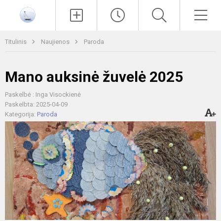
Paieška
Men
Titulinis
Naujienos
Paroda
Mano auksinė žuvelė 2025
Paskelbė : Inga Visockienė
Paskelbta: 2025-04-09
Kategorija:
Paroda