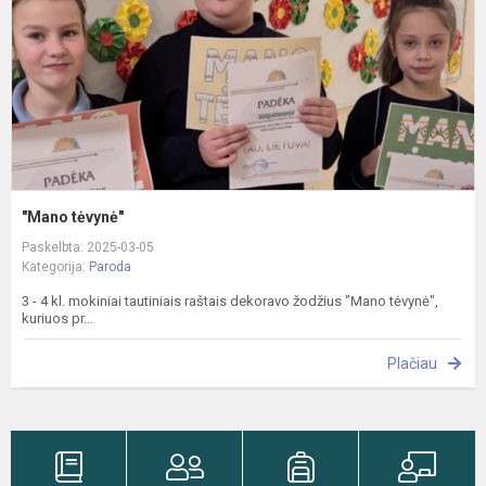
"Mano tėvynė"
Paskelbta: 2025-03-05
Kategorija:
Paroda
3 - 4 kl. mokiniai tautiniais raštais dekoravo žodžius "Mano tėvynė",
kuriuos pr...
Plačiau