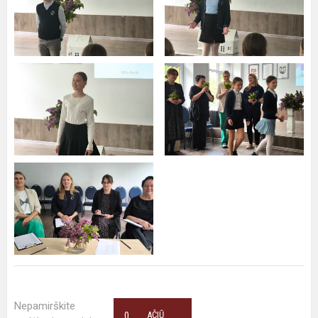
Nepamirškite
0
AČIŪ