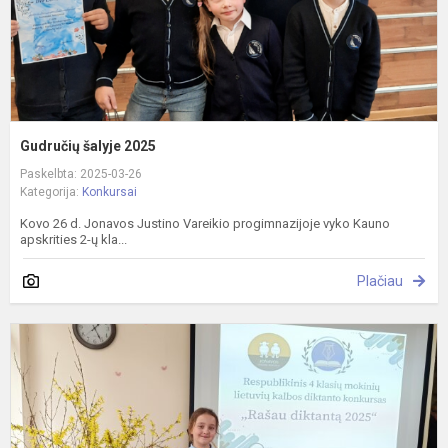
Gudručių šalyje 2025
Paskelbta: 2025-03-26
Kategorija:
Konkursai
Kovo 26 d. Jonavos Justino Vareikio progimnazijoje vyko Kauno
apskrities 2-ų kla...
Plačiau
R
k
"
d
2