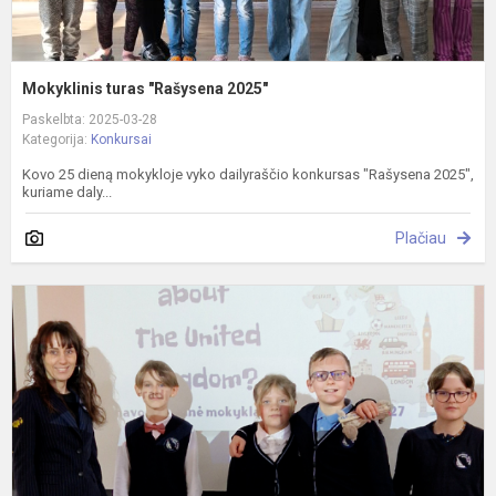
Mokyklinis turas "Rašysena 2025"
Paskelbta: 2025-03-28
Kategorija:
Konkursai
Kovo 25 dieną mokykloje vyko dailyraščio konkursas "Rašysena 2025",
kuriame daly...
Plačiau
W
d
y
k
a
t
U
K