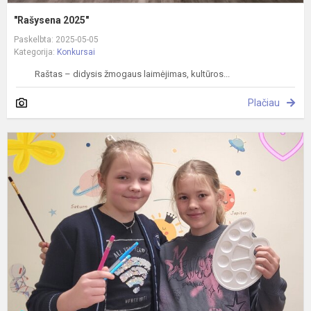
"Rašysena 2025"
Paskelbta: 2025-05-05
Kategorija:
Konkursai
Raštas – didysis žmogaus laimėjimas, kultūros...
Plačiau
P
k
p
2