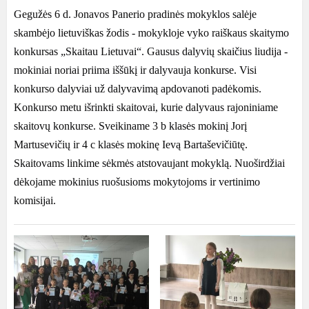
Gegužės 6 d. Jonavos Panerio pradinės mokyklos salėje
skambėjo lietuviškas žodis - mokykloje vyko raiškaus skaitymo
konkursas „Skaitau Lietuvai“. Gausus dalyvių skaičius liudija -
mokiniai noriai priima iššūkį ir dalyvauja konkurse. Visi
konkurso dalyviai už dalyvavimą apdovanoti padėkomis.
Konkurso metu išrinkti skaitovai, kurie dalyvaus rajoniniame
skaitovų konkurse. Sveikiname 3 b klasės mokinį Jorį
Martusevičių ir 4 c klasės mokinę Ievą Bartaševičiūtę.
Skaitovams linkime sėkmės atstovaujant mokyklą. Nuoširdžiai
dėkojame mokinius ruošusioms mokytojoms ir vertinimo
komisijai.