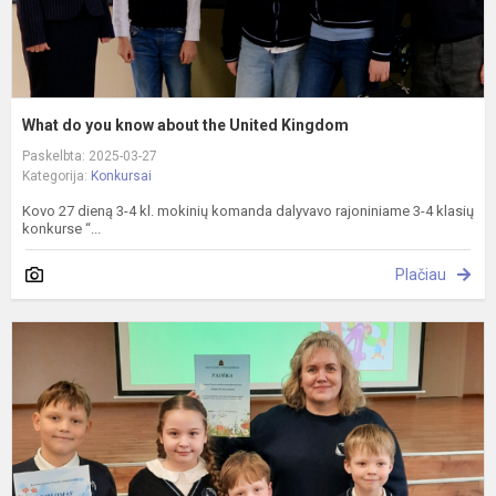
What do you know about the United Kingdom
Paskelbta: 2025-03-27
Kategorija:
Konkursai
Kovo 27 dieną 3-4 kl. mokinių komanda dalyvavo rajoniniame 3-4 klasių
konkurse “...
Plačiau
G
š
2