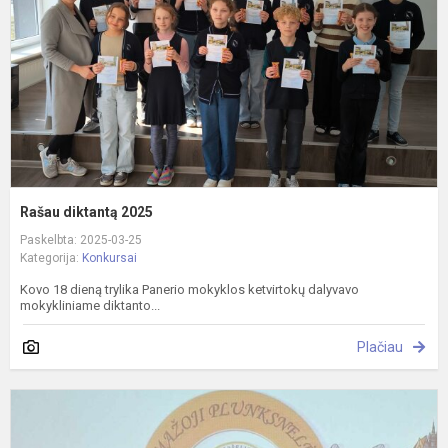
Rašau diktantą 2025
Paskelbta: 2025-03-25
Kategorija:
Konkursai
Kovo 18 dieną trylika Panerio mokyklos ketvirtokų dalyvavo
mokykliniame diktanto...
Plačiau
M
p
2