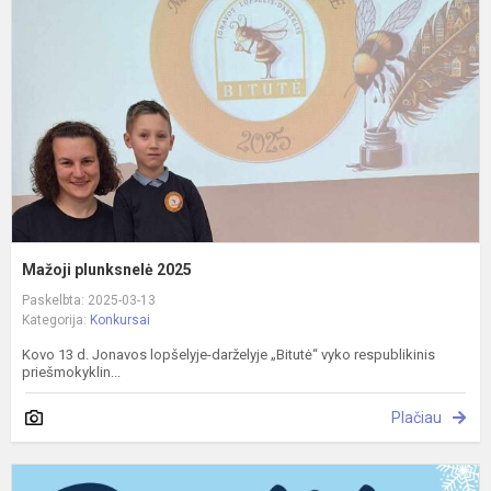
Mažoji plunksnelė 2025
Paskelbta: 2025-03-13
Kategorija:
Konkursai
Kovo 13 d. Jonavos lopšelyje-darželyje „Bitutė“ vyko respublikinis
priešmokyklin...
Plačiau
S