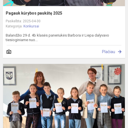
Pagauk kūrybos paukštę 2025
Paskelbta: 2025-04-30
Kategorija:
Konkursai
Balandžio 29 d. 4b klasės paneriukės Barbora ir Liepa dalyvavo
tiesioginiame nuo...
Plačiau
M
t
"
2