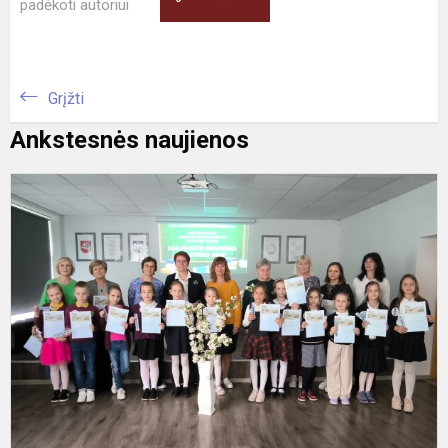
padėkoti autoriui
Grįžti
Ankstesnės naujienos
"
2