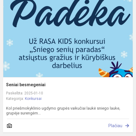
b
Seniai besmegeniai
Paskelbta: 2025-01-10
Kategorija:
Konkursai
Kol priešmokyklinio ugdymo grupės vaikučiai laukė sniego lauke,
grupėje surengėm...
Plačiau