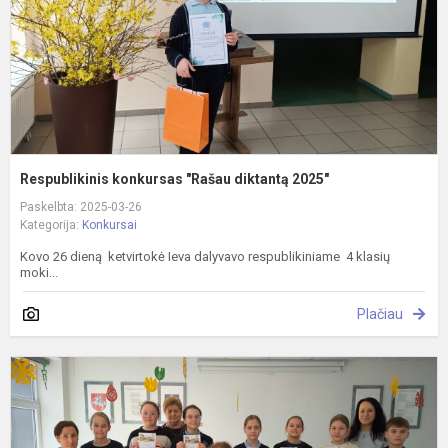
Respublikinis konkursas "Rašau diktantą 2025"
Paskelbta: 2025-03-26
Kategorija:
Konkursai
Kovo 26 dieną ketvirtokė Ieva dalyvavo respublikiniame 4 klasių
moki...
Plačiau
R
d
2