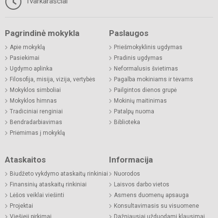
Tvarkaraščiai
Pagrindinė mokykla
Paslaugos
Apie mokyklą
Priešmokyklinis ugdymas
Pasiekimai
Pradinis ugdymas
Ugdymo aplinka
Neformalusis švietimas
Filosofija, misija, vizija, vertybės
Pagalba mokiniams ir tėvams
Mokyklos simboliai
Pailgintos dienos grupė
Mokyklos himnas
Mokinių maitinimas
Tradiciniai renginiai
Patalpų nuoma
Bendradarbiavimas
Biblioteka
Priėmimas į mokyklą
Ataskaitos
Informacija
Biudžeto vykdymo ataskaitų rinkiniai
Nuorodos
Finansinių ataskaitų rinkiniai
Laisvos darbo vietos
Lėšos veiklai viešinti
Asmens duomenų apsauga
Projektai
Konsultavimasis su visuomene
Viešieji pirkimai
Dažniausiai užduodami klausimai