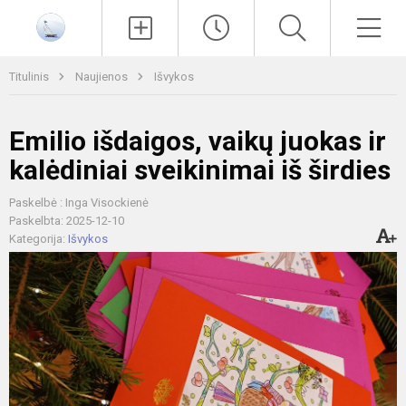
Paieška
Men
Titulinis
Naujienos
Išvykos
Emilio išdaigos, vaikų juokas ir
kalėdiniai sveikinimai iš širdies
Paskelbė : Inga Visockienė
Paskelbta: 2025-12-10
Kategorija:
Išvykos