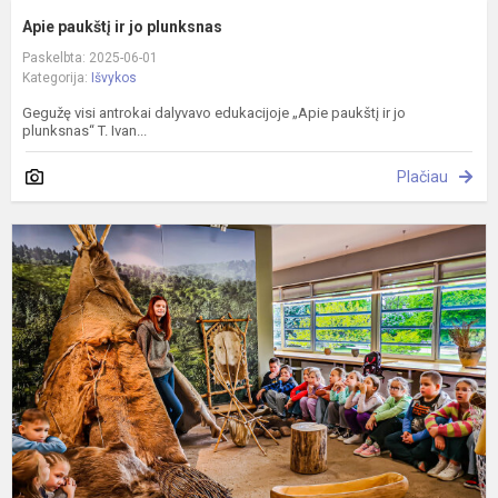
Apie paukštį ir jo plunksnas
Paskelbta: 2025-06-01
Kategorija:
Išvykos
Gegužę visi antrokai dalyvavo edukacijoje „Apie paukštį ir jo
plunksnas“ T. Ivan...
Plačiau
E
K
2