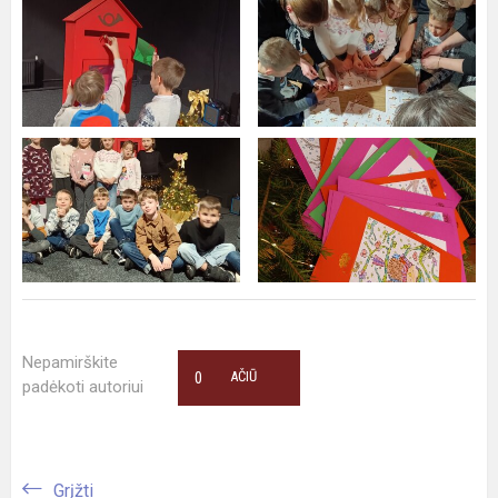
Nepamirškite
0
AČIŪ
padėkoti autoriui
Grįžti