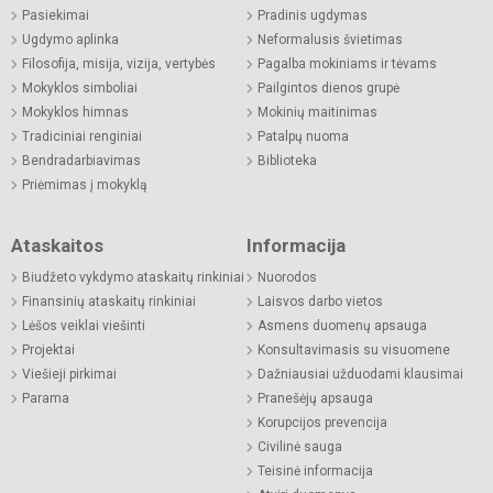
Pasiekimai
Pradinis ugdymas
Ugdymo aplinka
Neformalusis švietimas
Filosofija, misija, vizija, vertybės
Pagalba mokiniams ir tėvams
Mokyklos simboliai
Pailgintos dienos grupė
Mokyklos himnas
Mokinių maitinimas
Tradiciniai renginiai
Patalpų nuoma
Bendradarbiavimas
Biblioteka
Priėmimas į mokyklą
Ataskaitos
Informacija
Biudžeto vykdymo ataskaitų rinkiniai
Nuorodos
Finansinių ataskaitų rinkiniai
Laisvos darbo vietos
Lėšos veiklai viešinti
Asmens duomenų apsauga
Projektai
Konsultavimasis su visuomene
Viešieji pirkimai
Dažniausiai užduodami klausimai
Parama
Pranešėjų apsauga
Korupcijos prevencija
Civilinė sauga
Teisinė informacija