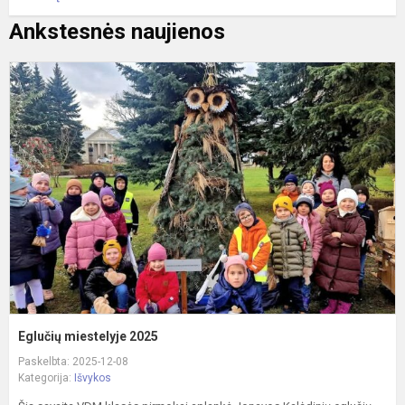
Ankstesnės naujienos
E
m
2
Eglučių miestelyje 2025
Paskelbta: 2025-12-08
Kategorija:
Išvykos