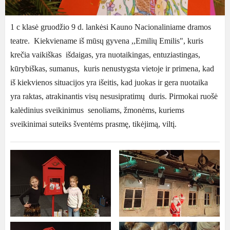
1 c klasė gruodžio 9 d. lankėsi Kauno Nacionaliniame dramos
teatre. Kiekviename iš mūsų gyvena ,,Emilių Emilis", kuris
krečia vaikiškas išdaigas, yra nuotaikingas, entuziastingas,
kūrybiškas, sumanus, kuris nenustygsta vietoje ir primena, kad
iš kiekvienos situacijos yra išeitis, kad juokas ir gera nuotaika
yra raktas, atrakinantis visų nesusipratimų duris. Pirmokai ruošė
kalėdinius sveikinimus senoliams, žmonėms, kuriems
sveikinimai suteiks šventėms prasmę, tikėjimą, viltį.