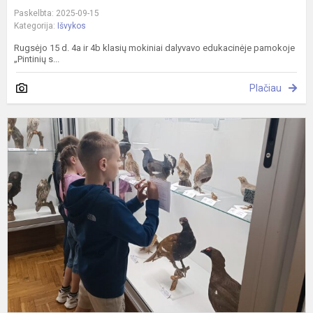
Paskelbta: 2025-09-15
Kategorija:
Išvykos
Rugsėjo 15 d. 4a ir 4b klasių mokiniai dalyvavo edukacinėje pamokoje
„Pintinių s...
Plačiau
A
p
ir
j
p