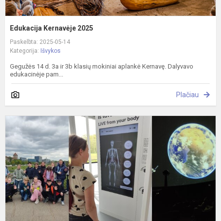
Edukacija Kernavėje 2025
Paskelbta: 2025-05-14
Kategorija:
Išvykos
Gegužės 14 d. 3a ir 3b klasių mokiniai aplankė Kernavę. Dalyvavo
edukacinėje pam...
Plačiau
K
į
M
s