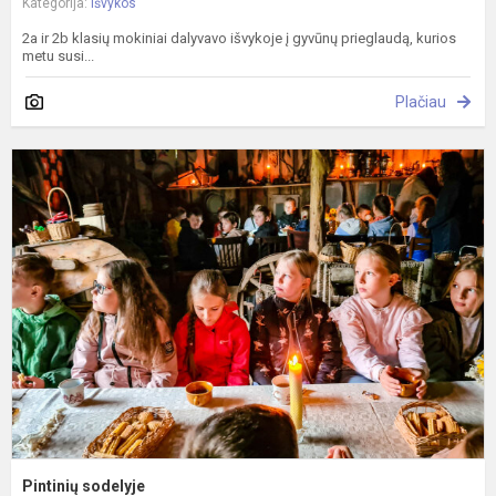
Kategorija:
Išvykos
2a ir 2b klasių mokiniai dalyvavo išvykoje į gyvūnų prieglaudą, kurios
metu susi...
Plačiau
P
s
Pintinių sodelyje