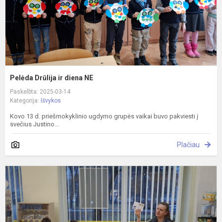
Pelėda Drūlija ir diena NE
Paskelbta: 2025-03-14
Kategorija:
Išvykos
Kovo 13 d. priešmokyklinio ugdymo grupės vaikai buvo pakviesti į
svečius Justino...
Plačiau
M
k
P