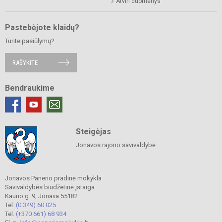
Atviri duomenys
Pastebėjote klaidų?
Turite pasiūlymų?
RAŠYKITE
Bendraukime
Steigėjas
Jonavos rajono savivaldybė
Jonavos Panerio pradinė mokykla
Savivaldybės biudžetinė įstaiga
Kauno g. 9, Jonava 55182
Tel.
(0 349) 60 025
Tel.
(+370 661) 68 934