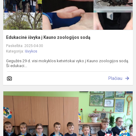
Edukacinė išvyka į Kauno zoologijos sodą
Paskelbta: 2025-04-30
Kategorija:
Išvykos
Gegužės 29 d. visi mokyklos ketvirtokai vyko į Kauno zoologijos sodą.
Ši edukaci...
Plačiau
P
D
ir
d
N