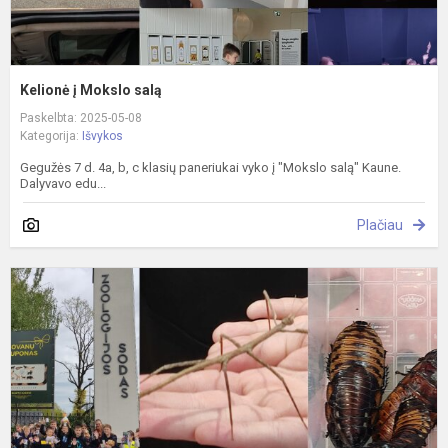
Kelionė į Mokslo salą
Paskelbta: 2025-05-08
Kategorija:
Išvykos
Gegužės 7 d. 4a, b, c klasių paneriukai vyko į "Mokslo salą" Kaune.
Dalyvavo edu...
Plačiau
E
i
į
K
z
s