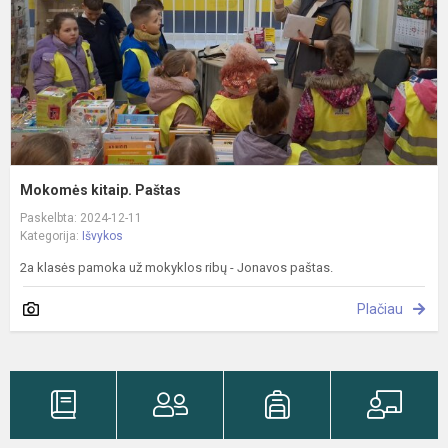
Mokomės kitaip. Paštas
Paskelbta: 2024-12-11
Kategorija:
Išvykos
2a klasės pamoka už mokyklos ribų - Jonavos paštas.
Plačiau