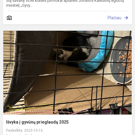
Šią savaitę VDM klasės pirmokai aplankė Jonavos Kalėdinių eglučių
miestelį „Gyvy...
Plačiau
I
į
g
p
2
Išvyka į gyvūnų prieglaudą 2025
Paskelbta: 2025-10-16