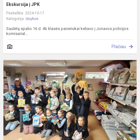
Ekskursija į JPK
Paskelbta: 2024-10-17
Kategorija:
Išvykos
Saulėtą spalio 16 d. 4b klasės paneriukai keliavo į Jonavos policijos
komisariat...
Plačiau
I
į
v
g