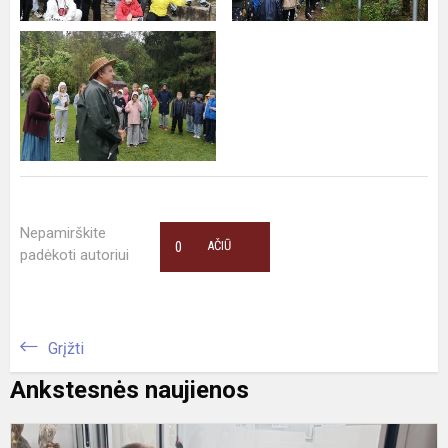
Nepamirškite
0
AČIŪ
padėkoti autoriui
Grįžti
Ankstesnės naujienos
A