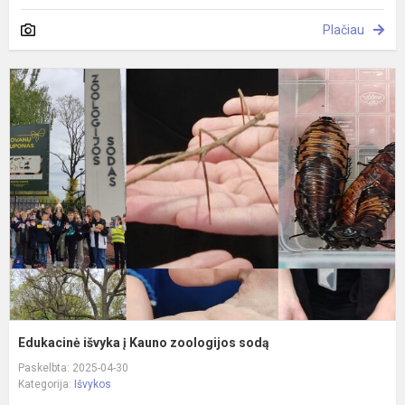
Plačiau
E
i
į
K
z
s
Edukacinė išvyka į Kauno zoologijos sodą
Paskelbta: 2025-04-30
Kategorija:
Išvykos