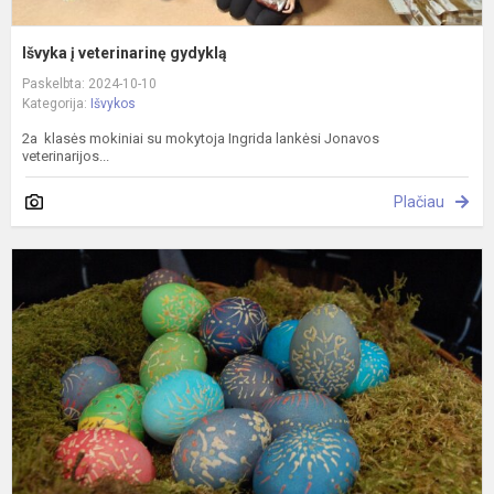
Išvyka į veterinarinę gydyklą
Paskelbta: 2024-10-10
Kategorija:
Išvykos
2a klasės mokiniai su mokytoja Ingrida lankėsi Jonavos
veterinarijos...
Plačiau
M
r