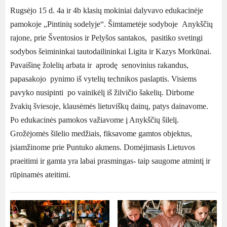
Rugsėjo 15 d. 4a ir 4b klasių mokiniai dalyvavo edukacinėje
pamokoje „Pintinių sodelyje“. Šimtametėje sodyboje Anykščių
rajone, prie Šventosios ir Pelyšos santakos, pasitiko svetingi
sodybos šeimininkai tautodailininkai Ligita ir Kazys Morkūnai.
Pavaišinę žolelių arbata ir aprodę senovinius rakandus,
papasakojo pynimo iš vytelių technikos paslaptis. Visiems
pavyko nusipinti po vainikėlį iš žilvičio šakelių. Dirbome
žvakių šviesoje, klausėmės lietuviškų dainų, patys dainavome.
Po edukacinės pamokos važiavome į Anykščių šilelį.
Grožėjomės šilelio medžiais, fiksavome gamtos objektus,
įsiamžinome prie Puntuko akmens. Domėjimasis Lietuvos
praeitimi ir gamta yra labai prasmingas- taip saugome atmintį ir
rūpinamės ateitimi.