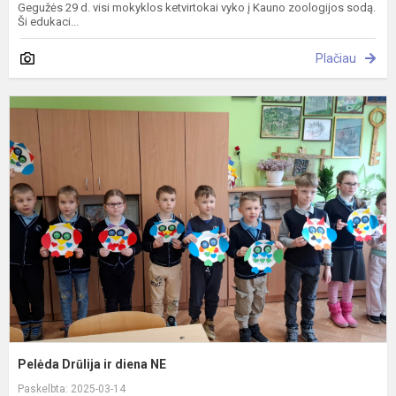
Gegužės 29 d. visi mokyklos ketvirtokai vyko į Kauno zoologijos sodą.
Ši edukaci...
Plačiau
P
D
ir
d
N
Pelėda Drūlija ir diena NE
Paskelbta: 2025-03-14