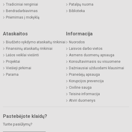
Tradiciniai renginiai
Patalpų nuoma
Bendradarbiavimas
Biblioteka
Priėmimas į mokyklą
Ataskaitos
Informacija
Biudžeto vykdymo ataskaitų rinkiniai
Nuorodos
Finansinių ataskaitų rinkiniai
Laisvos darbo vietos
Lėšos veiklai viešinti
Asmens duomenų apsauga
Projektai
Konsultavimasis su visuomene
Viešieji pirkimai
Dažniausiai užduodami klausimai
Parama
Pranešėjų apsauga
Korupcijos prevencija
Civilinė sauga
Teisinė informacija
Atviri duomenys
Pastebėjote klaidų?
Turite pasiūlymų?