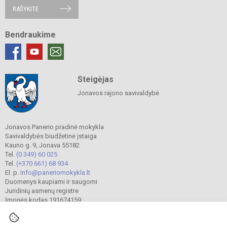
RAŠYKITE
Bendraukime
Steigėjas
Jonavos rajono savivaldybė
Jonavos Panerio pradinė mokykla
Savivaldybės biudžetinė įstaiga
Kauno g. 9, Jonava 55182
Tel.
(0 349) 60 025
Tel.
(+370 661) 68 934
El. p.
info@paneriomokykla.lt
Duomenys kaupiami ir saugomi
Juridinių asmenų registre
Įmonės kodas 191674159