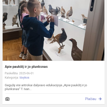
p
ir
j
p
Apie paukštį ir jo plunksnas
Paskelbta: 2025-06-01
Kategorija:
Išvykos
Gegužę visi antrokai dalyvavo edukacijoje „Apie paukštį ir jo
plunksnas“ T. Ivan...
Plačiau