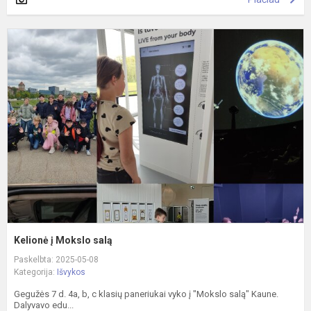
K
į
M
s
Kelionė į Mokslo salą
Paskelbta: 2025-05-08
Kategorija:
Išvykos
Gegužės 7 d. 4a, b, c klasių paneriukai vyko į "Mokslo salą" Kaune.
Dalyvavo edu...