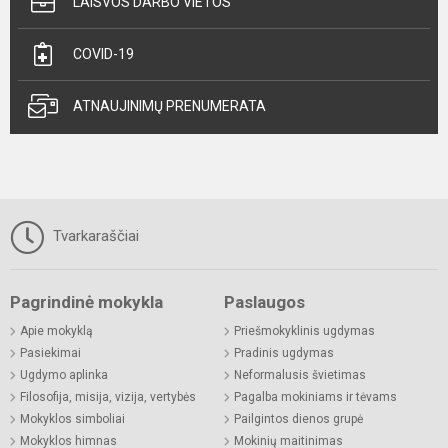
LAISVOS DARBO VIETOS
COVID-19
ATNAUJINIMŲ PRENUMERATA
Tvarkaraščiai
Pagrindinė mokykla
Paslaugos
Apie mokyklą
Priešmokyklinis ugdymas
Pasiekimai
Pradinis ugdymas
Ugdymo aplinka
Neformalusis švietimas
Filosofija, misija, vizija, vertybės
Pagalba mokiniams ir tėvams
Mokyklos simboliai
Pailgintos dienos grupė
Mokyklos himnas
Mokinių maitinimas