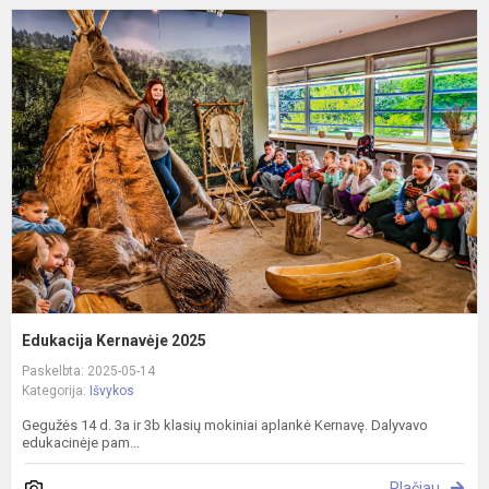
E
K
2
Edukacija Kernavėje 2025
Paskelbta: 2025-05-14
Kategorija:
Išvykos
Gegužės 14 d. 3a ir 3b klasių mokiniai aplankė Kernavę. Dalyvavo
edukacinėje pam...
Plačiau