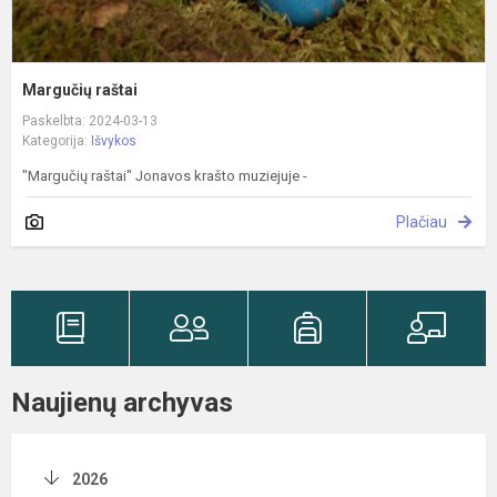
Margučių raštai
Paskelbta: 2024-03-13
Kategorija:
Išvykos
"Margučių raštai" Jonavos krašto muziejuje -
Plačiau
Naujienų archyvas
2026