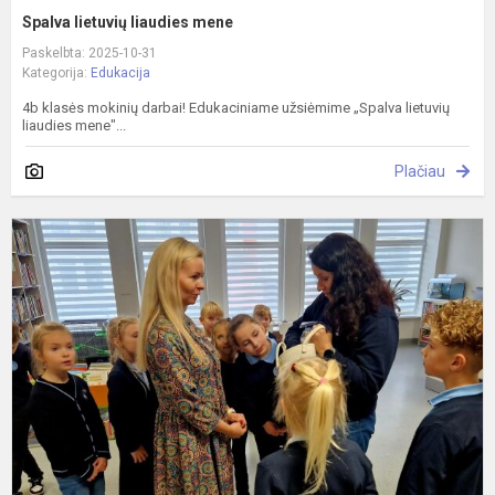
Spalva lietuvių liaudies mene
Paskelbta: 2025-10-31
Kategorija:
Edukacija
4b klasės mokinių darbai! Edukaciniame užsiėmime „Spalva lietuvių
liaudies mene"...
Plačiau
R
a
k