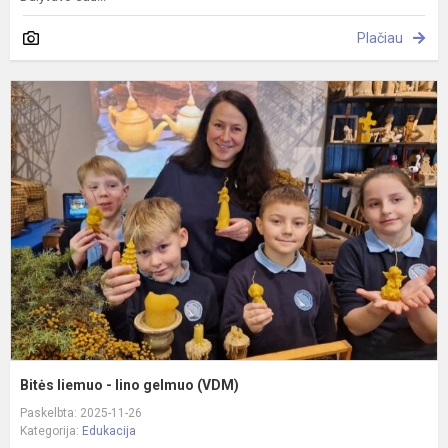
Plačiau
B
l
-
l
g
(
Bitės liemuo - lino gelmuo (VDM)
Paskelbta: 2025-11-26
Kategorija:
Edukacija