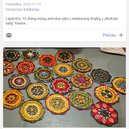
Paskelbta: 2025-11-13
Kategorija:
Edukacija
Lapkričio 13 dieną mūsų antrokai vyko į edukacinę išvyką, į „Mokslo
salą“ Kaune....
Plačiau
S
l
l
m