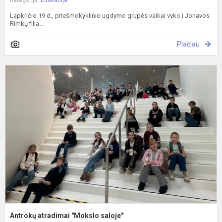
Lapkričio 19 d., priešmokyklinio ugdymo grupės vaikai vyko į Jonavos
Rimkų filia...
Plačiau
A
a
"
s
Antrokų atradimai "Mokslo saloje"