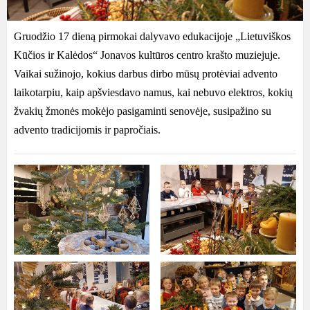
Gruodžio 17 dieną pirmokai dalyvavo edukacijoje „Lietuviškos
Kūčios ir Kalėdos“ Jonavos kultūros centro krašto muziejuje.
Vaikai sužinojo, kokius darbus dirbo mūsų protėviai advento
laikotarpiu, kaip apšviesdavo namus, kai nebuvo elektros, kokių
žvakių žmonės mokėjo pasigaminti senovėje, susipažino su
advento tradicijomis ir papročiais.