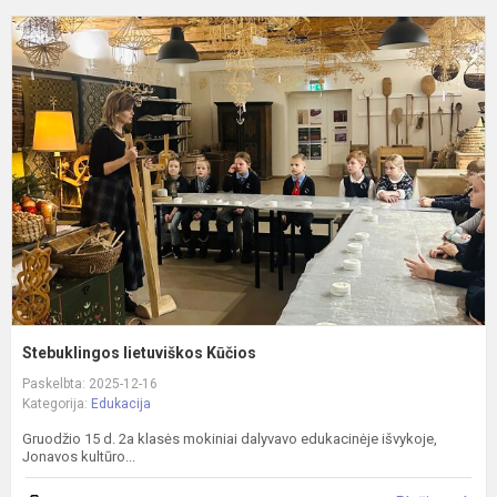
S
l
K
Stebuklingos lietuviškos Kūčios
Paskelbta: 2025-12-16
Kategorija:
Edukacija
Gruodžio 15 d. 2a klasės mokiniai dalyvavo edukacinėje išvykoje,
Jonavos kultūro...