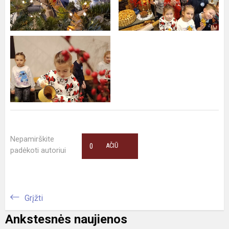
Nepamirškite
0
AČIŪ
padėkoti autoriui
Grįžti
Ankstesnės naujienos