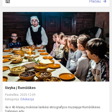
Plačiau
I
į
R
Išvyka į Rumšiškes
Paskelbta: 2025-12-09
Kategorija:
Edukacija
4a ir 4b klasių mokiniai lankėsi etnografijos muziejuje Rumšiškėse.
Dalyvavo edu...