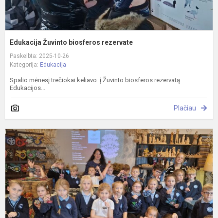
Edukacija Žuvinto biosferos rezervate
Paskelbta: 2025-10-26
Kategorija:
Edukacija
Spalio mėnesį trečiokai keliavo į Žuvinto biosferos rezervatą.
Edukacijos...
Plačiau
E
J
k
m