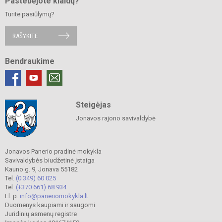
Pastebėjote klaidų?
Turite pasiūlymų?
RAŠYKITE
Bendraukime
Steigėjas
Jonavos rajono savivaldybė
Jonavos Panerio pradinė mokykla
Savivaldybės biudžetinė įstaiga
Kauno g. 9, Jonava 55182
Tel.
(0 349) 60 025
Tel.
(+370 661) 68 934
El. p.
info@paneriomokykla.lt
Duomenys kaupiami ir saugomi
Juridinių asmenų registre