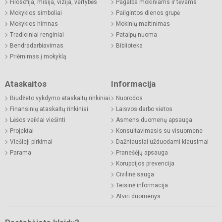
Filosofija, misija, vizija, vertybės
Pagalba mokiniams ir tėvams
Mokyklos simboliai
Pailgintos dienos grupė
Mokyklos himnas
Mokinių maitinimas
Tradiciniai renginiai
Patalpų nuoma
Bendradarbiavimas
Biblioteka
Priėmimas į mokyklą
Ataskaitos
Informacija
Biudžeto vykdymo ataskaitų rinkiniai
Nuorodos
Finansinių ataskaitų rinkiniai
Laisvos darbo vietos
Lėšos veiklai viešinti
Asmens duomenų apsauga
Projektai
Konsultavimasis su visuomene
Viešieji pirkimai
Dažniausiai užduodami klausimai
Parama
Pranešėjų apsauga
Korupcijos prevencija
Civilinė sauga
Teisinė informacija
Atviri duomenys