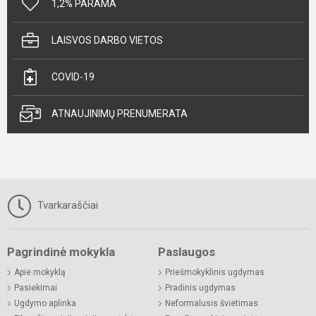
1,2% PARAMA
LAISVOS DARBO VIETOS
COVID-19
ATNAUJINIMŲ PRENUMERATA
Tvarkaraščiai
Pagrindinė mokykla
Paslaugos
Apie mokyklą
Priešmokyklinis ugdymas
Pasiekimai
Pradinis ugdymas
Ugdymo aplinka
Neformalusis švietimas