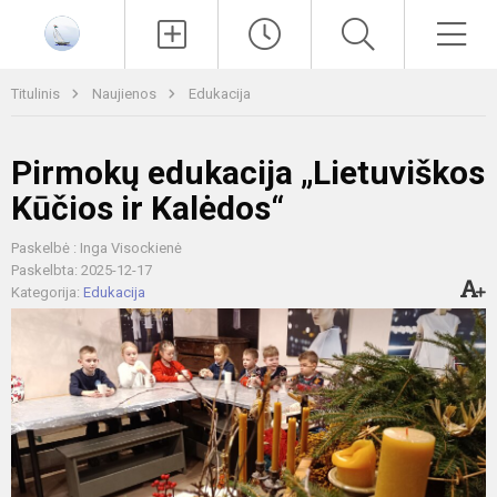
Paieška
Men
Titulinis
Naujienos
Edukacija
Pirmokų edukacija „Lietuviškos
Kūčios ir Kalėdos“
Paskelbė : Inga Visockienė
Paskelbta: 2025-12-17
Kategorija:
Edukacija