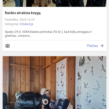
Raidės atrakina knygą
Paskelbta: 2025-10-29
Kategorija:
Edukacija
Spalio 29 d. VDM klasės pirmokai (1b kl.), kad būtų smagiau ir
greičiau, Jonavos...
Plačiau
E
Ž
b
r