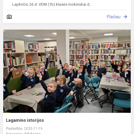
Lapkričio 26 d. VDM (1b) klasės mokinukai d...
Plačiau
L
i
Lagamino istorijos
Paskelbta: 2025-11-19
Kategorija:
Edukacija