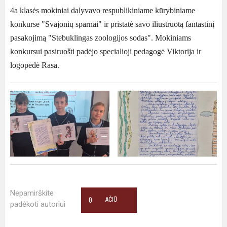
4a klasės mokiniai dalyvavo respublikiniame kūrybiniame
konkurse "Svajonių sparnai" ir pristatė savo iliustruotą fantastinį
pasakojimą "Stebuklingas zoologijos sodas". Mokiniams
konkursui pasiruošti padėjo specialioji pedagogė Viktorija ir
logopedė Rasa.
Nepamirškite
0
AČIŪ
padėkoti autoriui