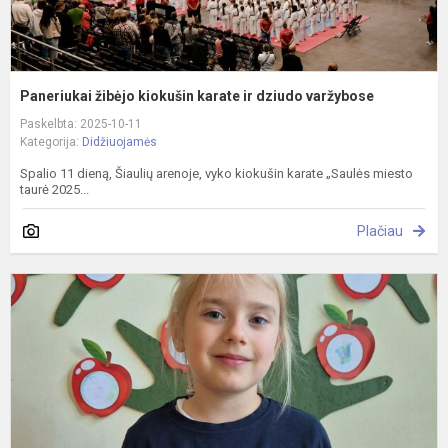
Paneriukai žibėjo kiokušin karate ir dziudo varžybose
Paskelbta: 2025-10-11
Kategorija:
Didžiuojamės
Spalio 11 dieną, Šiaulių arenoje, vyko kiokušin karate „Saulės miesto
taurė 2025...
Plačiau
A
t
m