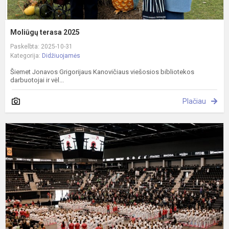
Moliūgų terasa 2025
Paskelbta: 2025-10-31
Kategorija:
Didžiuojamės
Šiemet Jonavos Grigorijaus Kanovičiaus viešosios bibliotekos
darbuotojai ir vėl...
Plačiau
P
ž
k
k
ir
d
v