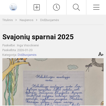
Paieška
Men
Titulinis
Naujienos
Didžiuojamės
Svajonių sparnai 2025
Paskelbė : Inga Visockienė
Paskelbta: 2026-01-20
Kategorija:
Didžiuojamės