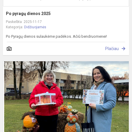
Po pyragų dienos 2025
Paskelbta: 2025-11-17
Kategorija:
Didžiuojamės
Po Pyragų dienos sulaukėme padėkos. Ačiū bendruomenei!
Plačiau
M
t
2