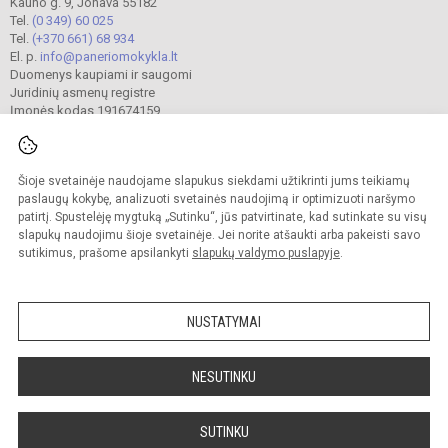
Kauno g. 9, Jonava 55182
Tel.
(0 349) 60 025
Tel.
(+370 661) 68 934
El. p.
info@paneriomokykla.lt
Duomenys kaupiami ir saugomi
Juridinių asmenų registre
Įmonės kodas 191674159
Šioje svetainėje naudojame slapukus siekdami užtikrinti jums teikiamų
© 2023. Jonavos Panerio pradinė mokykla. Visos teisės saugomos.
Kopijuoti turinį be raštiško įstaigos administracijos sutikimo griežtai draudžiama.
paslaugų kokybę, analizuoti svetainės naudojimą ir optimizuoti naršymo
patirtį. Spustelėję mygtuką „Sutinku“, jūs patvirtinate, kad sutinkate su visų
Prieinamumo paraiška
Slapukų valdymas
slapukų naudojimu šioje svetainėje. Jei norite atšaukti arba pakeisti savo
sutikimus, prašome apsilankyti
slapukų valdymo puslapyje
.
Sumanus būdas atnaujinti
mokyklos interneto
svetainę
NUSTATYMAI
NESUTINKU
SUTINKU