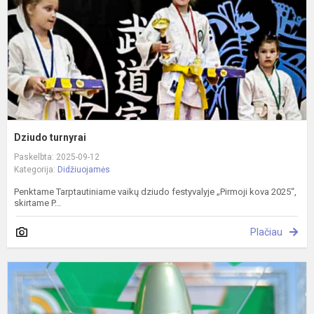
Dziudo turnyrai
Paskelbta: 2025-09-12
Kategorija:
Didžiuojamės
Penktame Tarptautiniame vaikų dziudo festyvalyje „Pirmoji kova 2025“,
skirtame P...
Plačiau
S
p
2