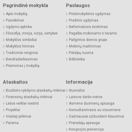
Pagrindinė mokykla
Paslaugos
Apie mokyklą
Priešmokyklinis ugdymas
Pasiekimai
Pradinis ugdymas
Ugdymo aplinka
Neformalusis švietimas
Filosofija, misija, vizija, vertybės
Pagalba mokiniams ir tėvams
Mokyklos simboliai
Pailgintos dienos grupė
Mokyklos himnas
Mokinių maitinimas
Tradiciniai renginiai
Patalpų nuoma
Bendradarbiavimas
Biblioteka
Priėmimas į mokyklą
Ataskaitos
Informacija
Biudžeto vykdymo ataskaitų rinkiniai
Nuorodos
Finansinių ataskaitų rinkiniai
Laisvos darbo vietos
Lėšos veiklai viešinti
Asmens duomenų apsauga
Projektai
Konsultavimasis su visuomene
Viešieji pirkimai
Dažniausiai užduodami klausimai
Parama
Pranešėjų apsauga
Korupcijos prevencija