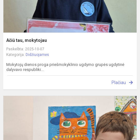
Ačiū tau, mokytojau
Paskelbta: 2025-10-07
Kategorija:
Didžiuojamės
Mokytojų dienos proga priešmokyklinio ugdymo grupės ugdytinė
dalyvavo respubliki...
Plačiau
"
p
b
s