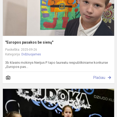
"Europos pasakos be sienų"
Paskelbta: 2025-09-26
Kategorija:
Didžiuojamės
3b klasės mokinys Nerijus P. tapo laureatu respublikiniame konkurse
„Europos pas...
Plačiau
D
t