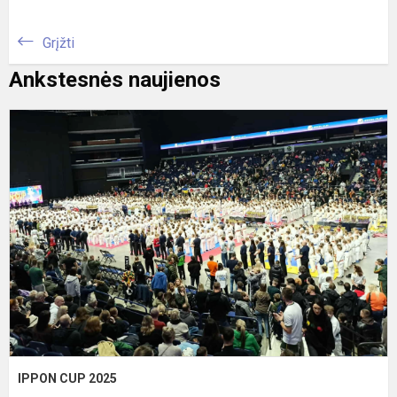
Grįžti
Ankstesnės naujienos
I
C
2
IPPON CUP 2025