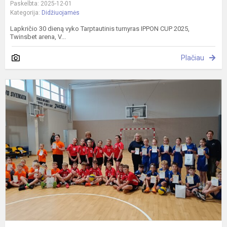
Paskelbta: 2025-12-01
Kategorija:
Didžiuojamės
Lapkričio 30 dieną vyko Tarptautinis turnyras IPPON CUP 2025,
Twinsbet arena, V...
Plačiau
Z
k
v
2