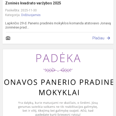
Zoninės kvadrato varžybos 2025
Paskelbta: 2025-11-30
Kategorija:
Didžiuojamės
Lapkričio 29 d. Panerio pradinės mokyklos komanda atstovavo Jonavą
zoninėse prad...
Plačiau
P
p
d
2