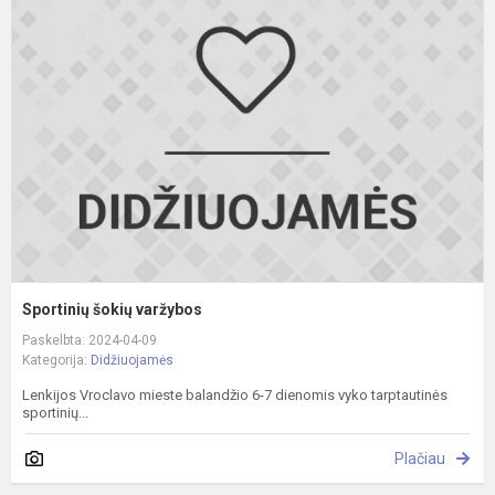
š
v
Sportinių šokių varžybos
Paskelbta: 2024-04-09
Kategorija:
Didžiuojamės
Lenkijos Vroclavo mieste balandžio 6-7 dienomis vyko tarptautinės
sportinių...
Plačiau