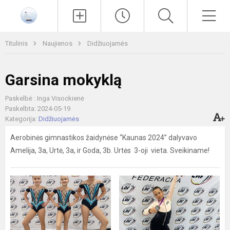
Paieška
Men
Titulinis
Naujienos
Didžiuojamės
Garsina mokyklą
Paskelbė : Inga Visockienė
Paskelbta: 2024-05-19
Kategorija:
Didžiuojamės
Aerobinės gimnastikos žaidynėse “Kaunas 2024” dalyvavo
Amelija, 3a, Urtė, 3a, ir Goda, 3b. Urtės 3-oji vieta. Sveikiname!