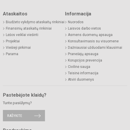
Ataskaitos
Informacija
Biudžeto vykdymo ataskaitų rinkiniai
Nuorodos
Finansinių ataskaitų rinkiniai
Laisvos darbo vietos
Lėšos veiklai viešinti
Asmens duomenų apsauga
Projektai
Konsultavimasis su visuomene
Viešieji pirkimai
Dažniausiai užduodami klausimai
Parama
Pranešėjų apsauga
Korupcijos prevencija
Civilinė sauga
Teisinė informacija
Atviri duomenys
Pastebėjote klaidų?
Turite pasiūlymų?
RAŠYKITE