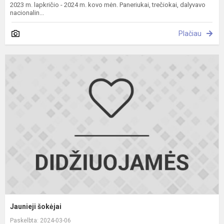
2023 m. lapkričio - 2024 m. kovo mėn. Paneriukai, trečiokai, dalyvavo
nacionalin...
Plačiau
J
š
Jaunieji šokėjai
Paskelbta: 2024-03-06