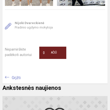
Nijolė Dvareckienė
Pradinio ugdymo mokytoja
Nepamirškite
0
AČIŪ
padėkoti autoriui
Grįžti
Ankstesnės naujienos
P
k