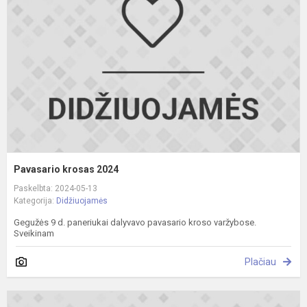
2
Pavasario krosas 2024
Paskelbta: 2024-05-13
Kategorija:
Didžiuojamės
Gegužės 9 d. paneriukai dalyvavo pavasario kroso varžybose.
Sveikinam
Plačiau
S