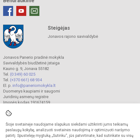
Bendraukime
Steigėjas
Jonavos rajono savivaldybė
Jonavos Panerio pradinė mokykla
Savivaldybės biudžetinė įstaiga
Kauno g. 9, Jonava 55182
Tel.
(0 349) 60 025
Tel.
(+370 661) 68 934
El. p.
info@paneriomokykla.lt
Duomenys kaupiami ir saugomi
Juridinių asmenų registre
Įmonės kodas 191674159
Šioje svetainėje naudojame slapukus siekdami užtikrinti jums teikiamų
© 2023. Jonavos Panerio pradinė mokykla. Visos teisės saugomos.
Kopijuoti turinį be raštiško įstaigos administracijos sutikimo griežtai draudžiama.
paslaugų kokybę, analizuoti svetainės naudojimą ir optimizuoti naršymo
patirtį. Spustelėję mygtuką „Sutinku“, jūs patvirtinate, kad sutinkate su visų
Prieinamumo paraiška
Slapukų valdymas