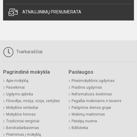
ATNAUJINIMŲ PRENUMERATA
Tvarkaraščiai
Pagrindinė mokykla
Paslaugos
Apie mokyklą
Priešmokyklinis ugdymas
Pasiekimai
Pradinis ugdymas
Ugdymo aplinka
Neformalusis švietimas
Filosofija, misija, vizija, vertybės
Pagalba mokiniams ir tėvams
Mokyklos simboliai
Pailgintos dienos grupė
Mokyklos himnas
Mokinių maitinimas
Tradiciniai renginiai
Patalpų nuoma
Bendradarbiavimas
Biblioteka
Priėmimas į mokyklą