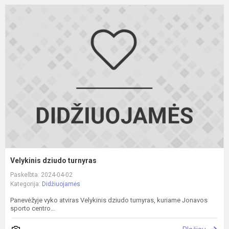
V
d
t
Velykinis dziudo turnyras
Paskelbta: 2024-04-02
Kategorija:
Didžiuojamės
Panevėžyje vyko atviras Velykinis dziudo turnyras, kuriame Jonavos
sporto centro...