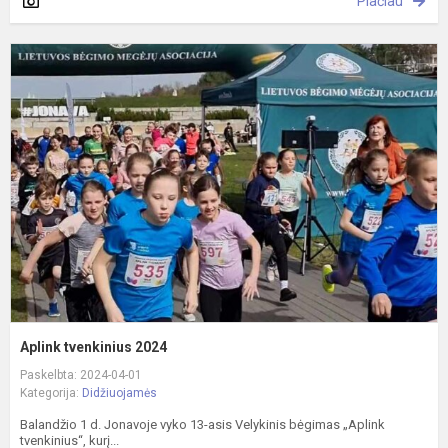
Plačiau
A
t
2
Aplink tvenkinius 2024
Paskelbta: 2024-04-01
Kategorija:
Didžiuojamės
Balandžio 1 d. Jonavoje vyko 13-asis Velykinis bėgimas „Aplink
tvenkinius“, kurį...