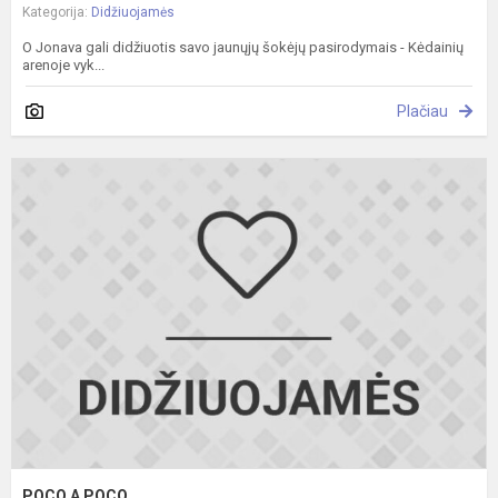
Kategorija:
Didžiuojamės
O Jonava gali didžiuotis savo jaunųjų šokėjų pasirodymais - Kėdainių
arenoje vyk...
Plačiau
P
A
P
POCO A POCO