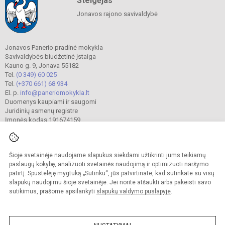
Steigėjas
Jonavos rajono savivaldybė
Jonavos Panerio pradinė mokykla
Savivaldybės biudžetinė įstaiga
Kauno g. 9, Jonava 55182
Tel.
(0 349) 60 025
Tel.
(+370 661) 68 934
El. p.
info@paneriomokykla.lt
Duomenys kaupiami ir saugomi
Juridinių asmenų registre
Įmonės kodas 191674159
Šioje svetainėje naudojame slapukus siekdami užtikrinti jums teikiamų
© 2023. Jonavos Panerio pradinė mokykla. Visos teisės saugomos.
Kopijuoti turinį be raštiško įstaigos administracijos sutikimo griežtai draudžiama.
paslaugų kokybę, analizuoti svetainės naudojimą ir optimizuoti naršymo
patirtį. Spustelėję mygtuką „Sutinku“, jūs patvirtinate, kad sutinkate su visų
Prieinamumo paraiška
Slapukų valdymas
slapukų naudojimu šioje svetainėje. Jei norite atšaukti arba pakeisti savo
sutikimus, prašome apsilankyti
slapukų valdymo puslapyje
.
Sumanus būdas atnaujinti
mokyklos interneto
svetainę