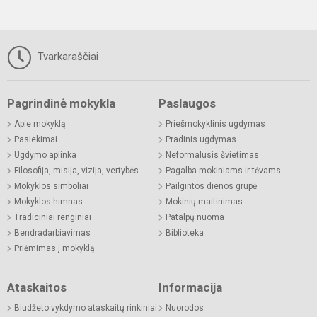
Tvarkaraščiai
Pagrindinė mokykla
Paslaugos
Apie mokyklą
Priešmokyklinis ugdymas
Pasiekimai
Pradinis ugdymas
Ugdymo aplinka
Neformalusis švietimas
Filosofija, misija, vizija, vertybės
Pagalba mokiniams ir tėvams
Mokyklos simboliai
Pailgintos dienos grupė
Mokyklos himnas
Mokinių maitinimas
Tradiciniai renginiai
Patalpų nuoma
Bendradarbiavimas
Biblioteka
Priėmimas į mokyklą
Ataskaitos
Informacija
Biudžeto vykdymo ataskaitų rinkiniai
Nuorodos