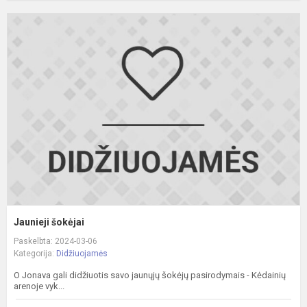
J
š
Jaunieji šokėjai
Paskelbta: 2024-03-06
Kategorija:
Didžiuojamės
O Jonava gali didžiuotis savo jaunųjų šokėjų pasirodymais - Kėdainių
arenoje vyk...