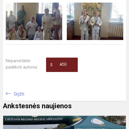
Nepamirškite
0
AČIŪ
padėkoti autoriui
Grįžti
Ankstesnės naujienos
A
t