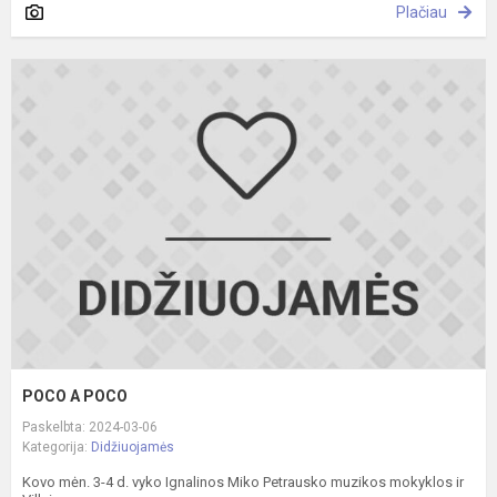
Plačiau
P
A
P
POCO A POCO
Paskelbta: 2024-03-06
Kategorija:
Didžiuojamės
Kovo mėn. 3-4 d. vyko Ignalinos Miko Petrausko muzikos mokyklos ir