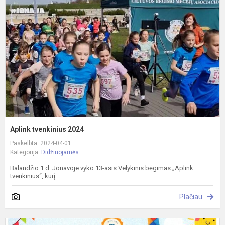
2
Aplink tvenkinius 2024
Paskelbta: 2024-04-01
Kategorija:
Didžiuojamės
Balandžio 1 d. Jonavoje vyko 13-asis Velykinis bėgimas „Aplink
tvenkinius“, kurį...
Plačiau
N