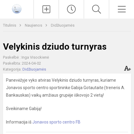
Paieška
Men
Titulinis
Naujienos
Didžiuojamės
Velykinis dziudo turnyras
Paskelbė : Inga Visockienė
Paskelbta: 2024-04-02
Kategorija:
Didžiuojamės
Panevėžyje vyko atviras Velykinis dziudo turnyras, kuriame
Jonavos sporto centro sportininkė Gabija Gotautaitė (treneris A.
Bankauskas) vaikų amžiaus grupėje iškovojo 2 vietą!
Sveikiname Gabiją!
Informacija iš
Jonavos sporto centro FB