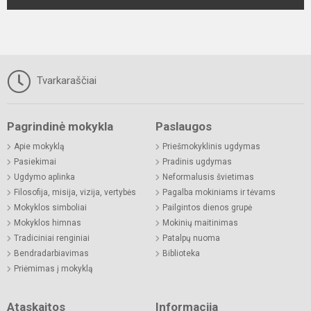
Tvarkaraščiai
Pagrindinė mokykla
Paslaugos
Apie mokyklą
Priešmokyklinis ugdymas
Pasiekimai
Pradinis ugdymas
Ugdymo aplinka
Neformalusis švietimas
Filosofija, misija, vizija, vertybės
Pagalba mokiniams ir tėvams
Mokyklos simboliai
Pailgintos dienos grupė
Mokyklos himnas
Mokinių maitinimas
Tradiciniai renginiai
Patalpų nuoma
Bendradarbiavimas
Biblioteka
Priėmimas į mokyklą
Ataskaitos
Informacija