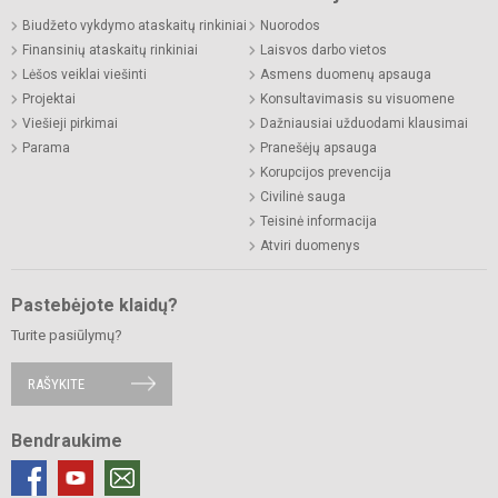
Biudžeto vykdymo ataskaitų rinkiniai
Nuorodos
Finansinių ataskaitų rinkiniai
Laisvos darbo vietos
Lėšos veiklai viešinti
Asmens duomenų apsauga
Projektai
Konsultavimasis su visuomene
Viešieji pirkimai
Dažniausiai užduodami klausimai
Parama
Pranešėjų apsauga
Korupcijos prevencija
Civilinė sauga
Teisinė informacija
Atviri duomenys
Pastebėjote klaidų?
Turite pasiūlymų?
RAŠYKITE
Bendraukime