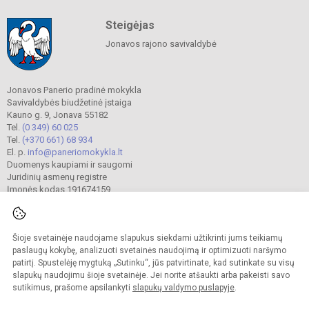
Steigėjas
Jonavos rajono savivaldybė
Jonavos Panerio pradinė mokykla
Savivaldybės biudžetinė įstaiga
Kauno g. 9, Jonava 55182
Tel.
(0 349) 60 025
Tel.
(+370 661) 68 934
El. p.
info@paneriomokykla.lt
Duomenys kaupiami ir saugomi
Juridinių asmenų registre
Įmonės kodas 191674159
Šioje svetainėje naudojame slapukus siekdami užtikrinti jums teikiamų
© 2023. Jonavos Panerio pradinė mokykla. Visos teisės saugomos.
Kopijuoti turinį be raštiško įstaigos administracijos sutikimo griežtai draudžiama.
paslaugų kokybę, analizuoti svetainės naudojimą ir optimizuoti naršymo
patirtį. Spustelėję mygtuką „Sutinku“, jūs patvirtinate, kad sutinkate su visų
Prieinamumo paraiška
Slapukų valdymas
slapukų naudojimu šioje svetainėje. Jei norite atšaukti arba pakeisti savo
sutikimus, prašome apsilankyti
slapukų valdymo puslapyje
.
Sumanus būdas atnaujinti
mokyklos interneto