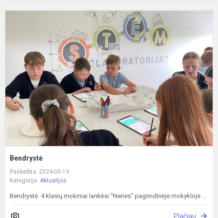
B
Bendrystė
Paskelbta: 2024-05-13
Kategorija:
Aktualijos
Bendrystė. 4 klasių mokiniai lankėsi “Neries” pagrindinėje mokykloje ...
Plačiau