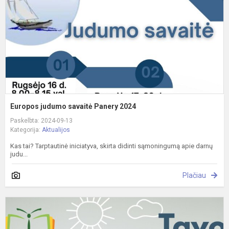
2
Europos judumo savaitė Panery 2024
Paskelbta: 2024-09-13
Kategorija:
Aktualijos
Kas tai? Tarptautinė iniciatyva, skirta didinti sąmoningumą apie darnų
judu...
Plačiau
I
"
s