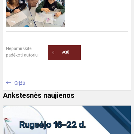
Nepamirškite
0
AČIŪ
padėkoti autoriui
Grįžti
Ankstesnės naujienos
E
j
s
P