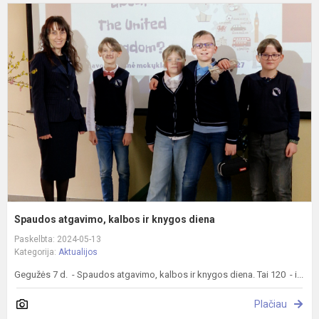
S
a
k
ir
k
d
Spaudos atgavimo, kalbos ir knygos diena
Paskelbta: 2024-05-13
Kategorija:
Aktualijos
Gegužės 7 d. - Spaudos atgavimo, kalbos ir knygos diena. Tai 120 - i...
Plačiau