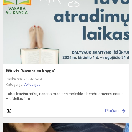
k
Iššūkis "Vasara su knyga"
Paskelbta: 2024-06-19
Kategorija:
Aktualijos
Labai kviečiu mūsų Panerio pradinės mokyklos bendruomenės narius
– didelius ir m...
Plačiau
B