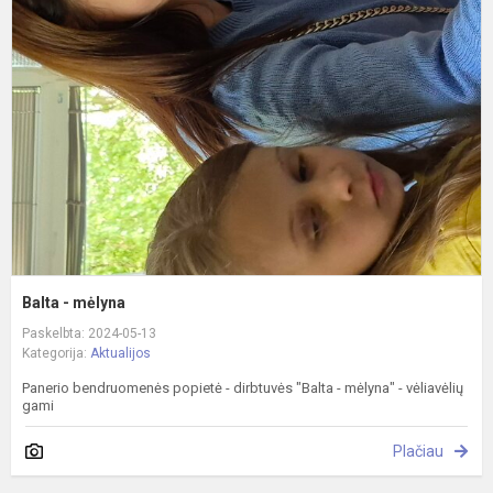
-
m
Balta - mėlyna
Paskelbta: 2024-05-13
Kategorija:
Aktualijos
Panerio bendruomenės popietė - dirbtuvės "Balta - mėlyna" - vėliavėlių
gami
Plačiau