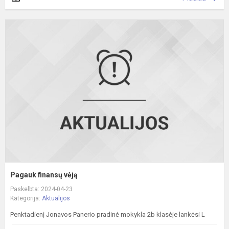
P
f
v
Pagauk finansų vėją
Paskelbta: 2024-04-23
Kategorija:
Aktualijos
Penktadienį Jonavos Panerio pradinė mokykla 2b klasėje lankėsi L