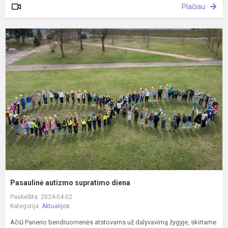
Plačiau
P
a
s
d
Pasaulinė autizmo supratimo diena
Paskelbta: 2024-04-02
Kategorija:
Aktualijos
Ačiū Panerio bendruomenės atstovams už dalyvavimą žygyje, skirtame